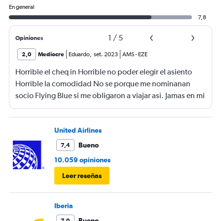
En general
7,8
1
/
5
Opiniones
2,0
Mediocre
Eduardo
,
set. 2023
AMS
-
EZE
Horrible el cheq in Horrible no poder elegir el asiento
Horrible la comodidad No se porque me nominanan
socio Flying Blue si me obligaron a viajar asi. Jamas en mi
vida viaje tan mal
United Airlines
Bueno
7,4
10.059 opiniones
Leer reseñas
Iberia
Bueno
7,0