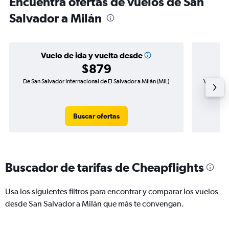
Encuentra ofertas de vuelos de San
Salvador a Milán
Vuelo de ida y vuelta desde
$879
De San Salvador Internacional de El Salvador a Milán (MIL)
Vuelo de 
Buscar ofertas
Buscador de tarifas de Cheapflights
Usa los siguientes filtros para encontrar y comparar los vuelos
desde San Salvador a Milán que más te convengan.