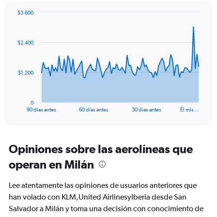
$3.600
Chart
Chart
graphic.
with
91
$2.400
data
points.
The
$1.200
chart
has
1
0
X
End
90 días antes
60 días antes
30 días antes
El mis…
of
axis
interactive
displaying
chart
categories.
Range:
Opiniones sobre las aerolíneas que
91
operan en Milán
categories.
The
chart
Lee atentamente las opiniones de usuarios anteriores que
has
han volado con KLM,United AirlinesyIberia desde San
1
Salvador a Milán y toma una decisión con conocimiento de
Y