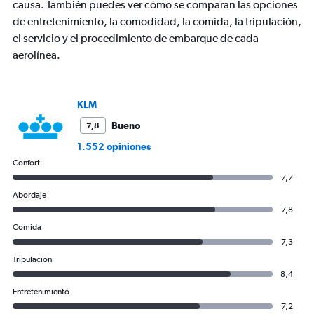
axis
causa. También puedes ver cómo se comparan las opciones
displaying
de entretenimiento, la comodidad, la comida, la tripulación,
values.
el servicio y el procedimiento de embarque de cada
Range:
aerolínea.
0
to
3600.
KLM
Bueno
7,8
1.552 opiniones
Confort
7,7
Abordaje
7,8
Comida
7,3
Tripulación
8,4
Entretenimiento
7,2