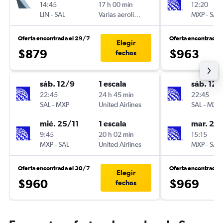
14:45
17 h 00 min
12:20
LIN
-
SAL
Varias aerolíneas
MXP
-
SAL
Oferta encontrada el 29/7
Oferta encontrada 
Elegir
$879
$963
fechas
sáb. 12/9
1 escala
sáb. 12/
22:45
24 h 45 min
22:45
SAL
-
MXP
United Airlines
SAL
-
MXP
mié. 25/11
1 escala
mar. 24/
9:45
20 h 02 min
15:15
MXP
-
SAL
United Airlines
MXP
-
SAL
Oferta encontrada el 30/7
Oferta encontrada 
Elegir
$960
$969
fechas