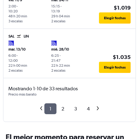
vie. 11/9
mar. 24/11
2:00
-
15:15
-
$1.019
10:20
13:19
48 h 20 min
29 h 04 min
Elegir fechas
3 escalas
2 escalas
SAL
LIN
mar. 13/10
mié. 28/10
6:00
-
6:25
-
$1.035
12:00
21:47
22 h 00 min
22 h 22 min
Elegir fechas
2 escalas
2 escalas
Mostrando 1-10 de 33 resultados
Precio más barato
1
2
3
4
El mejor momento para reservar un