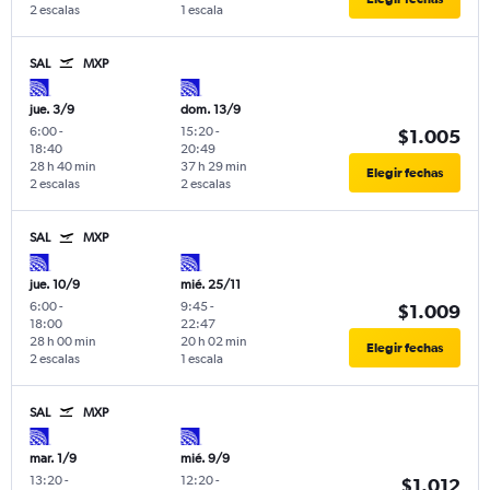
2 escalas
1 escala
SAL
MXP
jue. 3/9
dom. 13/9
6:00
-
15:20
-
$1.005
18:40
20:49
28 h 40 min
37 h 29 min
Elegir fechas
2 escalas
2 escalas
SAL
MXP
jue. 10/9
mié. 25/11
6:00
-
9:45
-
$1.009
18:00
22:47
28 h 00 min
20 h 02 min
Elegir fechas
2 escalas
1 escala
SAL
MXP
mar. 1/9
mié. 9/9
13:20
-
12:20
-
$1.012