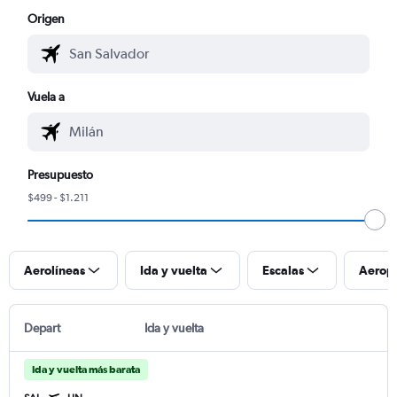
Origen
Vuela a
Presupuesto
$499 - $1.211
Aerolíneas
Ida y vuelta
Escalas
Aerop
Depart
Ida y vuelta
Ida y vuelta más barata