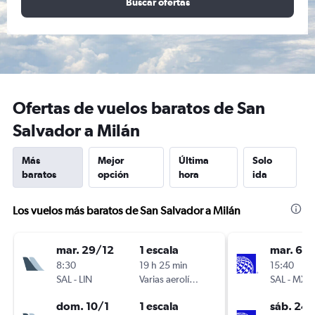
Buscar ofertas
Ofertas de vuelos baratos de San
Salvador a Milán
Más
Mejor
Última
Solo
baratos
opción
hora
ida
Los vuelos más baratos de San Salvador a Milán
mar. 29/12
1 escala
mar. 6/1
8:30
19 h 25 min
15:40
SAL
-
LIN
Varias aerolíneas
SAL
-
MXP
dom. 10/1
1 escala
sáb. 24/