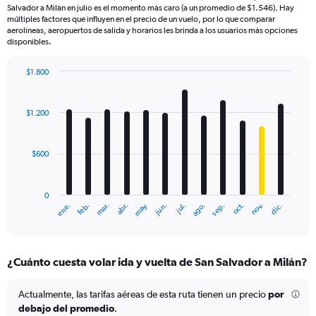
Salvador a Milán en julio es el momento más caro (a un promedio de $1.546). Hay
múltiples factores que influyen en el precio de un vuelo, por lo que comparar
aerolíneas, aeropuertos de salida y horarios les brinda a los usuarios más opciones
disponibles.
$1.800
Bar
Chart
graphic.
chart
with
$1.200
12
bars.
$600
The
chart
has
0
1
mar.
jun.
sep.
dic.
ene.
abr.
jul.
oct.
feb.
may.
ago.
nov.
X
End
of
axis
interactive
displaying
chart
categories.
¿Cuánto cuesta volar ida y vuelta de San Salvador a Milán?
Range:
12
categories.
Actualmente, las tarifas aéreas de esta ruta tienen un precio
por
The
debajo del promedio
.