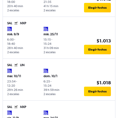
18:00
21:35
20 h 40 min
41 h 15 min
Elegir fechas
2 escalas
2 escalas
SAL
MXP
mié. 9/9
mié. 25/11
6:00
-
15:15
-
$1.013
18:40
15:24
28 h 40 min
31 h 09 min
Elegir fechas
2 escalas
2 escalas
SAL
LIN
mar. 10/11
dom. 10/1
23:54
-
6:25
-
$1.018
12:20
15:24
29 h 26 min
39 h 59 min
Elegir fechas
2 escalas
2 escalas
SAL
MXP