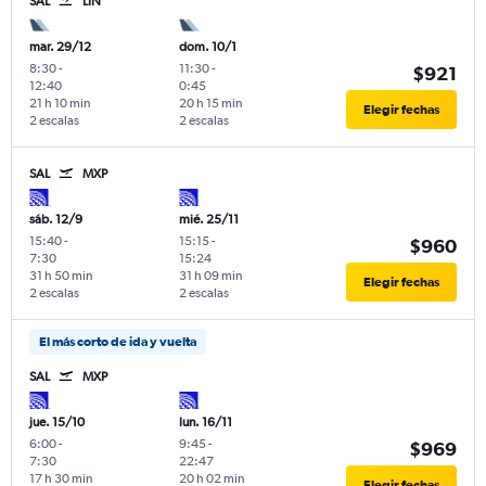
SAL
LIN
mar. 29/12
dom. 10/1
8:30
-
11:30
-
$921
12:40
0:45
21 h 10 min
20 h 15 min
Elegir fechas
2 escalas
2 escalas
SAL
MXP
sáb. 12/9
mié. 25/11
15:40
-
15:15
-
$960
7:30
15:24
31 h 50 min
31 h 09 min
Elegir fechas
2 escalas
2 escalas
El más corto de ida y vuelta
SAL
MXP
jue. 15/10
lun. 16/11
6:00
-
9:45
-
$969
7:30
22:47
17 h 30 min
20 h 02 min
Elegir fechas