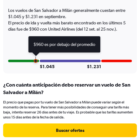
chart
has
Los vuelos de San Salvador a Milán generalmente cuestan entre
1
$1.045 y $1.231 en septiembre.
Y
El precio de ida y vuelta más barato encontrado en los últimos 5
axis
días fue de $960 con United Airlines (del 12 set. al 25 nov.).
displaying
values.
Range:
$960 es por debajo del promedio
0
to
1800.
$1.045
$1.231
¿Con cuánta anticipación debo reservar un vuelo de San
Salvador a Milán?
El precio que pagas por tu vuelo de San Salvador a Milán puede variar según el
momento de la reserva. Para tener más posibilidades de conseguir una tarifa más
baja, intenta reservar 26 días antes de tu viaje. Es probable que las tarifas aumenten
unos 15 días antes de la fecha de salida.
Buscar ofertas