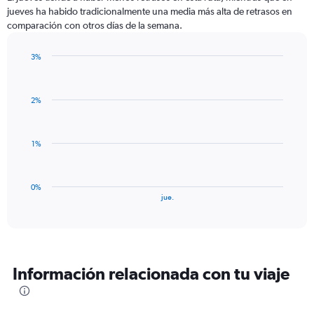
categories.
jueves ha habido tradicionalmente una media más alta de retrasos en
The
comparación con otros días de la semana.
chart
has
1
3%
Y
Bar
Chart
graphic.
chart
axis
with
displaying
2%
1
values.
bar.
Range:
0
The
1%
to
chart
3.
has
1
0%
X
End
jue.
of
axis
interactive
displaying
chart
categories.
Range:
1
Información relacionada con tu viaje
categories.
The
chart