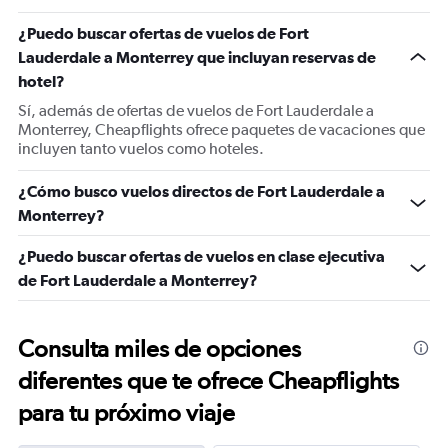
has
1
¿Puedo buscar ofertas de vuelos de Fort
Y
Lauderdale a Monterrey que incluyan reservas de
axis
displaying
hotel?
values.
Sí, además de ofertas de vuelos de Fort Lauderdale a
Range:
Monterrey, Cheapflights ofrece paquetes de vacaciones que
0
incluyen tanto vuelos como hoteles.
to
3.
¿Cómo busco vuelos directos de Fort Lauderdale a
Monterrey?
¿Puedo buscar ofertas de vuelos en clase ejecutiva
de Fort Lauderdale a Monterrey?
Consulta miles de opciones
diferentes que te ofrece Cheapflights
para tu próximo viaje