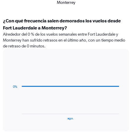
Monterrey
¿Con qué frecuencia salen demorados los vuelos desde
Fort Lauderdale a Monterrey?
Alrededor del 0 % de los vuelos semanales entre Fort Lauderdale y
Monterrey han sufrido retrasos en el último año, con un tiempo medio
de retraso de 0 minutos.
Line
Chart
graphic.
chart
with
3
data
0%
points.
The
chart
has
1
End
ago.
of
X
interactive
axis
chart