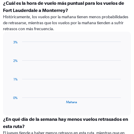
displaying
¿Cuál es la hora de vuelo más puntual para los vuelos de
categories.
Fort Lauderdale a Monterrey?
Range:
Históricamente, los vuelos por la mañana tienen menos probabilidades
3
de retrasarse, mientras que los vuelos por la mañana tienden a sufrir
categories.
retrasos con más frecuencia.
The
chart
has
3%
1
Bar
Chart
Y
graphic.
chart
with
axis
2%
1
displaying
bar.
values.
Range:
The
1%
-0.5
chart
to
has
0.5.
1
0%
X
End
Mañana
of
axis
interactive
displaying
chart
categories.
¿En qué día de la semana hay menos vuelos retrasados en
Range:
esta ruta?
1
El jueves tiende a haber menos retrasos en esta ruta, mientras que en