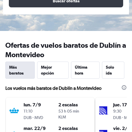
Buscar ofertas
Ofertas de vuelos baratos de Dublín a
Montevideo
Más
Mejor
Última
Solo
baratos
opción
hora
ida
Los vuelos más baratos de Dublín a Montevideo
lun. 7/9
2 escalas
jue. 17/
11:10
53 h 05 min
9:30
-
KLM
-
DUB
MVD
DUB
MV
mar. 22/9
2 escalas
vie. 2/1