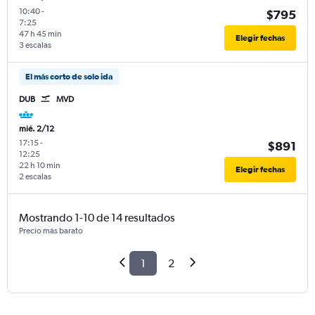
10:40
-
$795
7:25
47 h 45 min
Elegir fechas
3 escalas
El más corto de solo ida
DUB
MVD
mié. 2/12
17:15
-
$891
12:25
22 h 10 min
Elegir fechas
2 escalas
Mostrando 1-10 de 14 resultados
Precio más barato
1
2