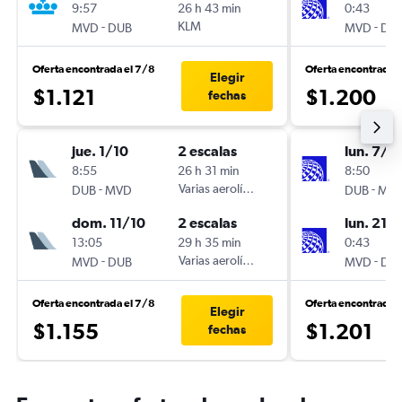
9:57
26 h 43 min
0:43
-
KLM
-
MVD
DUB
MVD
DU
Oferta encontrada el 7/8
Oferta encontrada 
Elegir
$1.121
$1.200
fechas
jue. 1/10
2 escalas
lun. 7/9
8:55
26 h 31 min
8:50
-
Varias aerolíneas
-
DUB
MVD
DUB
MV
dom. 11/10
2 escalas
lun. 21/
13:05
29 h 35 min
0:43
-
Varias aerolíneas
-
MVD
DUB
MVD
DU
Oferta encontrada el 7/8
Oferta encontrada 
Elegir
$1.155
$1.201
fechas