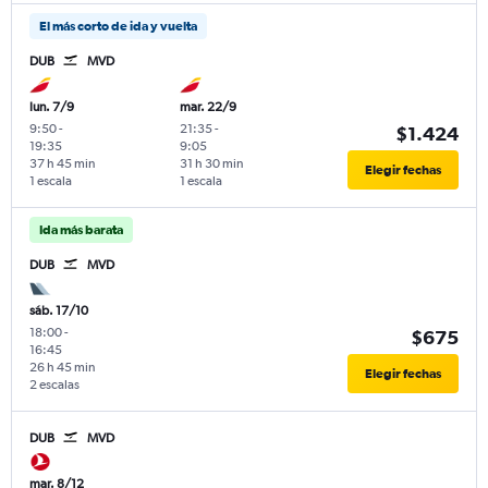
El más corto de ida y vuelta
DUB
MVD
lun. 7/9
mar. 22/9
9:50
-
21:35
-
$1.424
19:35
9:05
37 h 45 min
31 h 30 min
Elegir fechas
1 escala
1 escala
Ida más barata
DUB
MVD
sáb. 17/10
18:00
-
$675
16:45
26 h 45 min
Elegir fechas
2 escalas
DUB
MVD
mar. 8/12