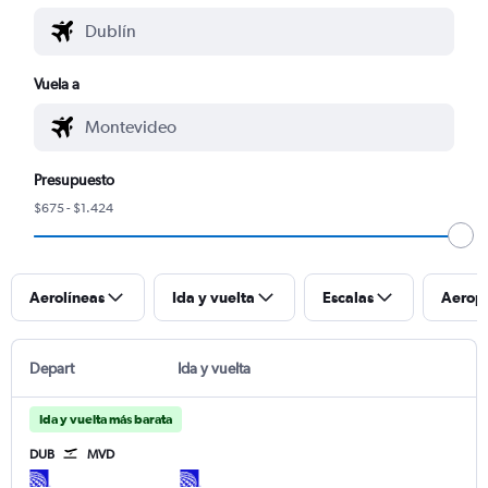
Vuela a
Presupuesto
$675 - $1.424
Aerolíneas
Ida y vuelta
Escalas
Aerop
Depart
Ida y vuelta
Ida y vuelta más barata
DUB
MVD