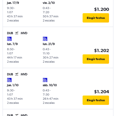
jue. 17/9
vie. 2/10
9:30
-
0:43
-
$1.200
1:07
7:20
43 h 37 min
50 h 37 min
Elegir fechas
2 escalas
2 escalas
DUB
MVD
lun. 7/9
lun. 21/9
8:50
-
0:43
-
$1.202
1:07
11:10
44 h 17 min
30 h 27 min
Elegir fechas
2 escalas
2 escalas
DUB
MVD
jue. 1/10
sáb. 10/10
9:30
-
0:43
-
$1.204
1:07
7:30
43 h 37 min
26 h 47 min
Elegir fechas
2 escalas
2 escalas
DUB
MVD