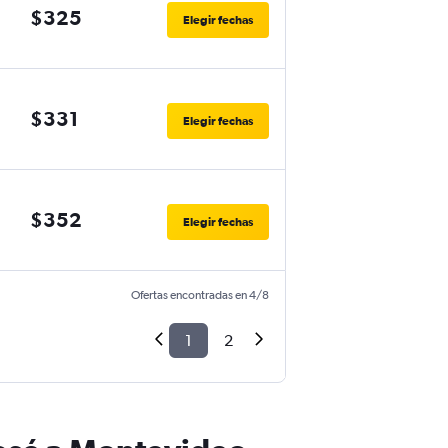
$325
Elegir fechas
$331
Elegir fechas
$352
Elegir fechas
Ofertas encontradas en 4/8
1
2