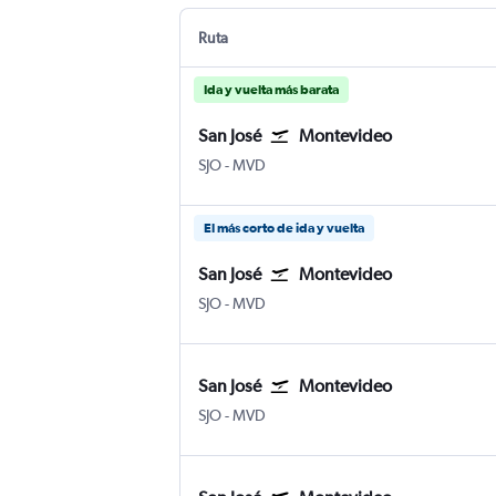
Ruta
Ida y vuelta más barata
San José
Montevideo
SJO
-
MVD
El más corto de ida y vuelta
San José
Montevideo
SJO
-
MVD
San José
Montevideo
SJO
-
MVD