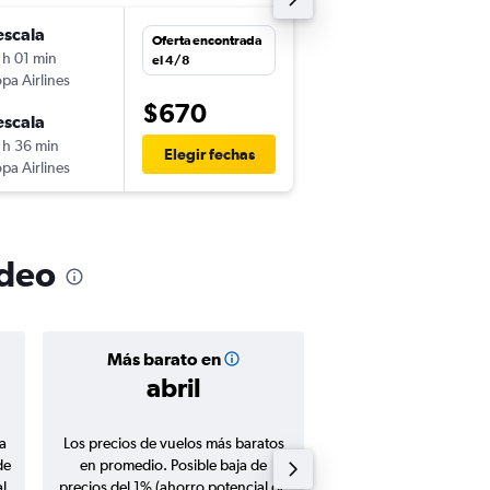
escala
lun. 17/8
Oferta encontrada
 h 01 min
16:55
el 4/8
pa Airlines
-
SJO
MVD
$670
escala
vie. 21/8
 h 36 min
16:45
Elegir fechas
pa Airlines
-
MVD
SJO
ideo
Más barato en
Precio prom
abril
$665
a
Los precios de vuelos más baratos
Promedio de vuelos de 
de
en promedio. Posible baja de
en agosto 20
l
precios del 1% (ahorro potencial de