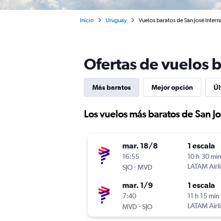
Inicio
Uruguay
Vuelos baratos de San José Inter
Ofertas de vuelos 
Más baratos
Mejor opción
Úl
Los vuelos más baratos de San J
mar. 18/8
1 escala
16:55
10 h 30 mi
-
LATAM Airl
SJO
MVD
mar. 1/9
1 escala
7:40
11 h 15 min
-
LATAM Airl
MVD
SJO