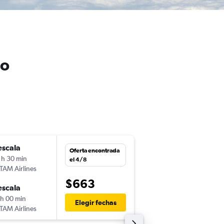
eo
escala
mié. 4/11
Oferta encontrada
 h 30 min
16:55
el 4/8
TAM Airlines
-
SJO
MVD
$663
escala
dom. 8/11
 h 00 min
7:40
Elegir fechas
TAM Airlines
-
MVD
SJO