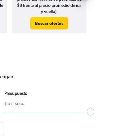
de
$8 frente al precio promedio de ida
y vuelta).
Buscar ofertas
Buscar ofert
vengan.
Presupuesto
$317 - $654