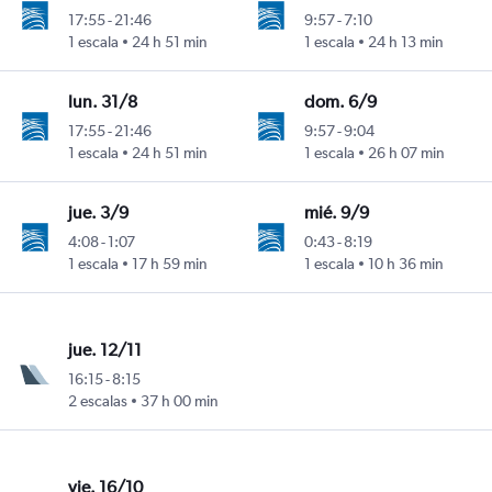
17:55
-
21:46
9:57
-
7:10
1 escala
24 h 51 min
1 escala
24 h 13 min
lun. 31/8
dom. 6/9
17:55
-
21:46
9:57
-
9:04
1 escala
24 h 51 min
1 escala
26 h 07 min
jue. 3/9
mié. 9/9
4:08
-
1:07
0:43
-
8:19
1 escala
17 h 59 min
1 escala
10 h 36 min
jue. 12/11
16:15
-
8:15
2 escalas
37 h 00 min
vie. 16/10