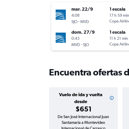
mar. 22/9
1 escala
4:08
17 h 59 mi
-
Copa Airlin
SJO
MVD
dom. 27/9
1 escala
0:43
11 h 21 min
-
Copa Airlin
MVD
SJO
Encuentra ofertas 
Vuelo de ida y vuelta
desde
$651
De San José Internacional Juan
Santamaría a Montevideo
Internacional de Carrasco