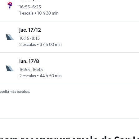
16:55
-
6:25
1 escala
10 h 30 min
jue. 17/12
16:15
-
8:15
2 escalas
37 h 00 min
lun. 17/8
16:55
-
16:45
2 escalas
44 h 50 min
 vuelta más baratos.