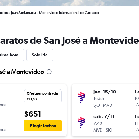
nacional Juan Santamaría a Montevideo Internacional de Carrasco
baratos de San José a Montevid
tima hora
Solo ida
osé a Montevideo
jue. 15/10
1 
Oferta encontrada
n
16:55
10
el 1/8
ines
-
LA
SJO
MVD
$651
sáb. 7/11
1 
7:40
11
Elegir fechas
ines
-
LA
MVD
SJO