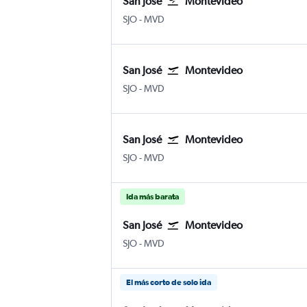
San José
Montevideo
SJO
-
MVD
San José
Montevideo
SJO
-
MVD
San José
Montevideo
SJO
-
MVD
Ida más barata
San José
Montevideo
SJO
-
MVD
El más corto de solo ida