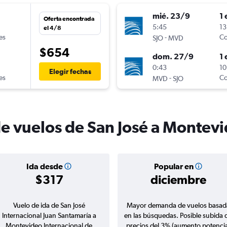
mié. 23/9
1 
Oferta encontrada
n
5:45
13
el 4/8
es
-
Co
SJO
MVD
$654
dom. 27/9
1 
0:43
10
Elegir fechas
es
-
Co
MVD
SJO
de vuelos de San José a Montev
Ida desde
Popular en
$317
diciembre
Vuelo de ida de San José
Mayor demanda de vuelos basad
Internacional Juan Santamaría a
en las búsquedas. Posible subida 
Montevideo Internacional de
precios del 3% (aumento potencia