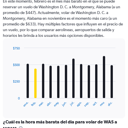
En este momento, febrero es el mes más barato en el que se puede
reservar un vuelo de Washington D. C. a Montgomery, Alabama (a un
promedio de $447). Actualmente, volar de Washington D. C. a
Montgomery, Alabama en noviembre es el momento más caro (a un
promedio de $633). Hay múltiples factores que influyen en el precio de
un vuelo, por lo que comparar aerolíneas, aeropuertos de salida y
horarios les brinda a los usuarios más opciones disponibles.
$750
Bar
Chart
graphic.
chart
with
$500
12
bars.
$250
The
chart
has
0
1
ene.
abr.
jul.
oct.
mar.
jun.
sep.
dic.
feb.
may.
ago.
nov.
X
End
of
axis
interactive
displaying
chart
categories.
¿Cuál es la hora más barata del día para volar de WAS a
Range: