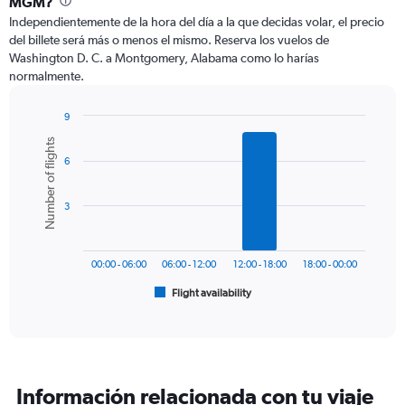
MGM?
12
Independientemente de la hora del día a la que decidas volar, el precio
categories.
del billete será más o menos el mismo. Reserva los vuelos de
The
Washington D. C. a Montgomery, Alabama como lo harías
chart
normalmente.
has
1
Y
9
axis
Bar
Chart
Number of flights
graphic.
chart
displaying
6
with
values.
6
Range:
bars.
0
3
to
The
750.
chart
has
00:00 - 06:00
06:00 - 12:00
12:00 - 18:00
18:00 - 00:00
1
Flight availability
X
End
of
axis
interactive
displaying
chart
categories.
Range:
6
Información relacionada con tu viaje
categories.