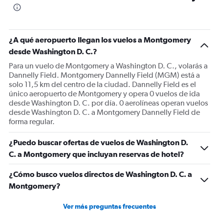
The
chart
has
1
¿A qué aeropuerto llegan los vuelos a Montgomery
Y
desde Washington D. C.?
axis
displaying
Para un vuelo de Montgomery a Washington D. C., volarás a
Number
Dannelly Field. Montgomery Dannelly Field (MGM) está a
of
solo 11,5 km del centro de la ciudad. Dannelly Field es el
flights.
único aeropuerto de Montgomery y opera 0 vuelos de ida
Range:
desde Washington D. C. por día. 0 aerolíneas operan vuelos
0
desde Washington D. C. a Montgomery Dannelly Field de
to
forma regular.
9.
¿Puedo buscar ofertas de vuelos de Washington D.
C. a Montgomery que incluyan reservas de hotel?
¿Cómo busco vuelos directos de Washington D. C. a
Montgomery?
Ver más preguntas frecuentes