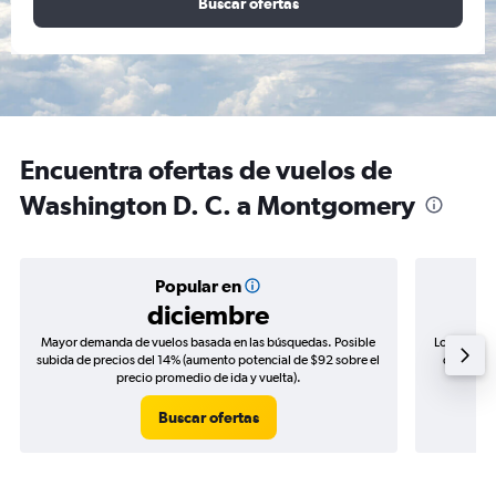
Buscar ofertas
Encuentra ofertas de vuelos de
Washington D. C. a Montgomery
Popular en
diciembre
Mayor demanda de vuelos basada en las búsquedas. Posible
Los precio
subida de precios del 14% (aumento potencial de $92 sobre el
de precio
precio promedio de ida y vuelta).
Buscar ofertas