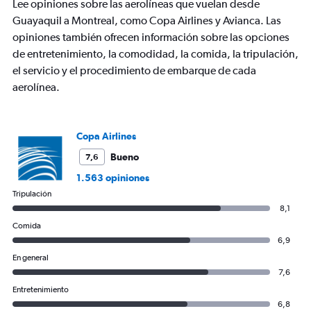
Lee opiniones sobre las aerolíneas que vuelan desde
1
Y
Guayaquil a Montreal, como Copa Airlines y Avianca. Las
axis
opiniones también ofrecen información sobre las opciones
displaying
de entretenimiento, la comodidad, la comida, la tripulación,
values.
el servicio y el procedimiento de embarque de cada
Range:
0
aerolínea.
to
1800.
Copa Airlines
Bueno
7,6
1.563 opiniones
Tripulación
8,1
Comida
6,9
En general
7,6
Entretenimiento
6,8