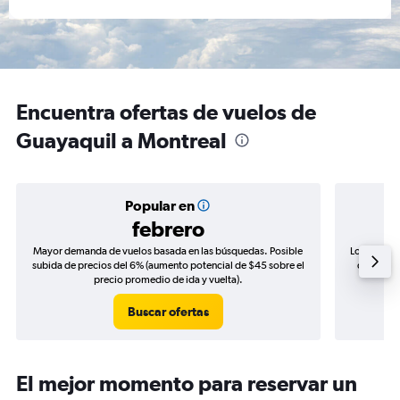
Encuentra ofertas de vuelos de
Guayaquil a Montreal
Popular en
febrero
Mayor demanda de vuelos basada en las búsquedas. Posible
Los precio
subida de precios del 6% (aumento potencial de $45 sobre el
de precio
precio promedio de ida y vuelta).
Buscar ofertas
El mejor momento para reservar un