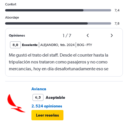
Confort
7,4
Abordaje
7,8
1
/
7
Opiniones
8,0
Excelente
ALEJANDRO
,
feb. 2024
BOG
-
PTY
Me gustó el trato del staff. Desde el counter hasta la
tripulación nos trataron como pasajeros y no como
mercancías, hoy en día desafortunadamente eso se
debe resaltar en una aerolínea, esa es ahora la diferencia
de viajar o no en una aerolínea low-cost. Por mejorar la
comida, solo paquetes que no aportan nada.
Avianca
Aceptable
6,5
2.524 opiniones
Leer reseñas