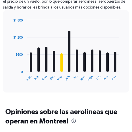
el precio de un vuelo, por lo que comparar aerolíneas, aeropuertos de
salida y horarios les brinda a los usuarios más opciones disponibles.
$1.800
Bar
Chart
graphic.
chart
with
$1.200
12
bars.
$600
The
chart
has
0
1
ene.
feb.
mar.
abr.
may.
jun.
jul.
ago.
sep.
oct.
nov.
dic.
X
End
of
axis
interactive
displaying
chart
categories.
Range:
12
Opiniones sobre las aerolíneas que
categories.
The
operan en Montreal
chart
has