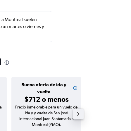
a a Montreal suelen
 un martes o viernes y
l
Buena oferta de ida y
Buena oferta de
$310 o m
vuelta
$712 o menos
a
Precio inmejorable para un vuelo de
Precio inmejorable para
ida y y vuelta de San José
ida de San José Intern
Internacional Juan Santamaría a
Santamaría a Montre
Montreal (YMQ).