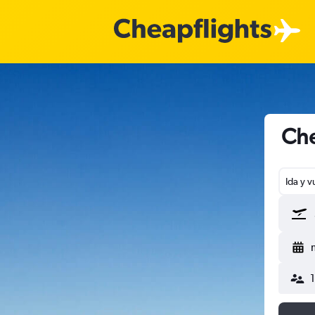
Che
Ida y v