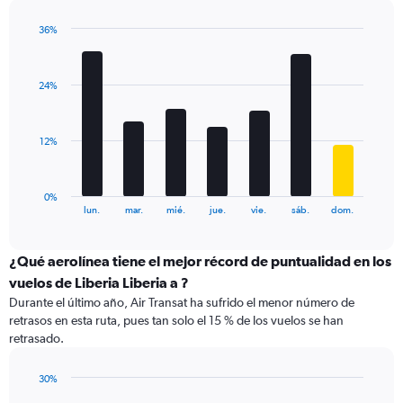
has
1
36%
Y
Bar
Chart
graphic.
chart
axis
with
displaying
24%
7
values.
bars.
Range:
0
The
12%
to
chart
120.
has
1
0%
X
End
lun.
mar.
mié.
jue.
vie.
sáb.
dom.
of
axis
interactive
displaying
chart
categories.
¿Qué aerolínea tiene el mejor récord de puntualidad en los
Range:
vuelos de Liberia Liberia a ?
7
Durante el último año, Air Transat ha sufrido el menor número de
categories.
retrasos en esta ruta, pues tan solo el 15 % de los vuelos se han
The
retrasado.
chart
has
1
30%
Y
Bar
Chart