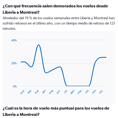
¿Con qué frecuencia salen demorados los vuelos desde
Liberia a Montreal?
Alrededor del 19 % de los vuelos semanales entre Liberia y Montreal han
sufrido retrasos en el último año, con un tiempo medio de retraso de 121
minutos.
40%
Line
Chart
graphic.
chart
with
14
data
20%
points.
The
chart
has
0%
mar.
jun.
sep.
dic.
ene.
abr.
jul.
oct.
feb.
may.
ago.
nov.
1
End
of
X
interactive
axis
chart
displaying
¿Cuál es la hora de vuelo más puntual para los vuelos de
categories.
Liberia a Montreal?
Range: