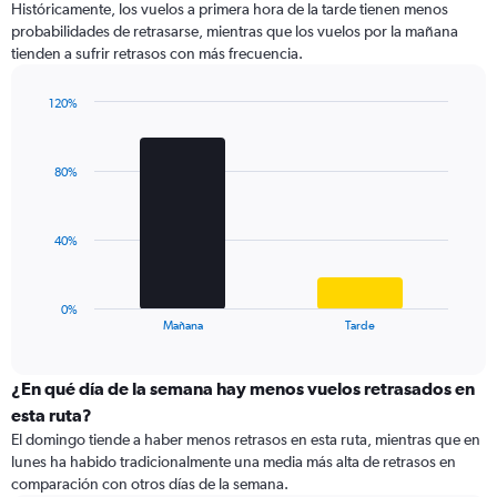
Históricamente, los vuelos a primera hora de la tarde tienen menos
14
probabilidades de retrasarse, mientras que los vuelos por la mañana
categories.
tienden a sufrir retrasos con más frecuencia.
The
chart
has
120%
1
Bar
Chart
Y
graphic.
chart
with
axis
80%
2
displaying
bars.
values.
Range:
The
40%
0
chart
to
has
40.
1
0%
X
End
Mañana
Tarde
of
axis
interactive
displaying
chart
categories.
¿En qué día de la semana hay menos vuelos retrasados en
Range:
esta ruta?
2
El domingo tiende a haber menos retrasos en esta ruta, mientras que en
categories.
lunes ha habido tradicionalmente una media más alta de retrasos en
The
comparación con otros días de la semana.
chart