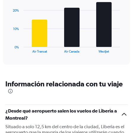
graphic.
chart
axis
with
displaying
20%
3
values.
bars.
Range:
0
The
10%
to
chart
36.
has
1
0%
X
End
Air Transat
Air Canada
WestJet
of
axis
interactive
displaying
chart
categories.
Range:
3
Información relacionada con tu viaje
categories.
The
chart
has
1
¿Desde qué aeropuerto salen los vuelos de Liberia a
Y
Montreal?
axis
displaying
Situado a solo 12,5 km del centro de la ciudad, Liberia es el
values.
aeropuerto que la mayoría de los viajeros utilizarán cuando