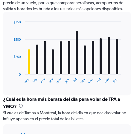
precio de un vuelo, por lo que comparar aerolíneas, aeropuertos de
1
salida y horarios les brinda a los usuarios más opciones disponibles.
Y
axis
displaying
$750
values.
Bar
Chart
Range:
graphic.
chart
with
0
$500
12
to
bars.
2400.
$250
The
chart
has
0
1
ene.
abr.
jul.
oct.
mar.
jun.
sep.
dic.
feb.
may.
ago.
nov.
X
End
of
axis
interactive
displaying
chart
categories.
¿Cuál es la hora más barata del día para volar de TPA a
Range:
YMQ?
12
Si vuelas de Tampa a Montreal, la hora del día en que decidas volar no
categories.
influye apenas en el precio total de los billetes.
The
chart
has