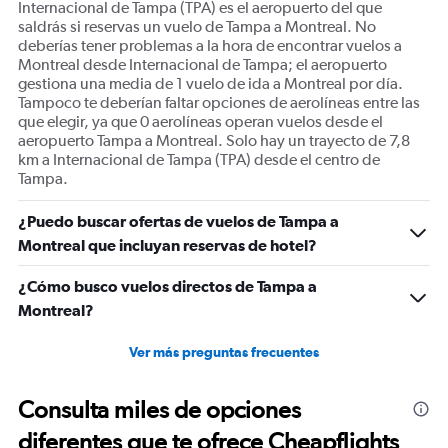
Internacional de Tampa (TPA) es el aeropuerto del que
Number
saldrás si reservas un vuelo de Tampa a Montreal. No
of
deberías tener problemas a la hora de encontrar vuelos a
flights.
Montreal desde Internacional de Tampa; el aeropuerto
Range:
gestiona una media de 1 vuelo de ida a Montreal por día.
0
Tampoco te deberían faltar opciones de aerolíneas entre las
to
que elegir, ya que 0 aerolíneas operan vuelos desde el
3.6.
aeropuerto Tampa a Montreal. Solo hay un trayecto de 7,8
km a Internacional de Tampa (TPA) desde el centro de
Tampa.
¿Puedo buscar ofertas de vuelos de Tampa a
Montreal que incluyan reservas de hotel?
¿Cómo busco vuelos directos de Tampa a
Montreal?
Ver más preguntas frecuentes
Consulta miles de opciones
diferentes que te ofrece Cheapflights