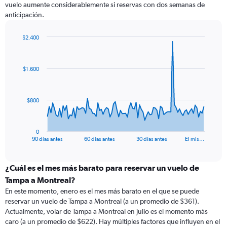
vuelo aumente considerablemente si reservas con dos semanas de
anticipación.
$2.400
Chart
Chart
graphic.
with
91
$1.600
data
points.
The
$800
chart
has
1
0
X
End
90 días antes
60 días antes
30 días antes
El mis…
of
axis
interactive
displaying
chart
categories.
¿Cuál es el mes más barato para reservar un vuelo de
Range:
Tampa a Montreal?
91
En este momento, enero es el mes más barato en el que se puede
categories.
reservar un vuelo de Tampa a Montreal (a un promedio de $361).
The
Actualmente, volar de Tampa a Montreal en julio es el momento más
chart
caro (a un promedio de $622). Hay múltiples factores que influyen en el
has