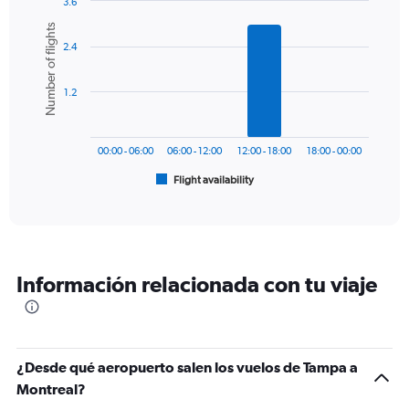
3.6
1
Bar
Chart
Number of flights
Y
graphic.
chart
axis
2.4
with
6
displaying
bars.
values.
1.2
Range:
The
0
chart
to
has
750.
00:00 - 06:00
06:00 - 12:00
12:00 - 18:00
18:00 - 00:00
1
Flight availability
X
End
of
axis
interactive
displaying
chart
categories.
Range:
6
Información relacionada con tu viaje
categories.
The
chart
has
1
¿Desde qué aeropuerto salen los vuelos de Tampa a
Y
Montreal?
axis
displaying