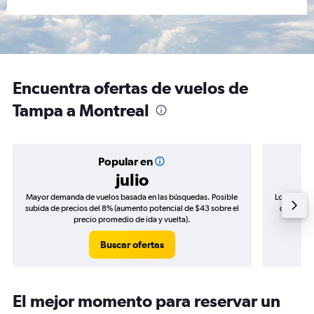
Encuentra ofertas de vuelos de
Tampa a Montreal
Popular en
julio
Mayor demanda de vuelos basada en las búsquedas. Posible
Los precio
subida de precios del 8% (aumento potencial de $43 sobre el
de precio
precio promedio de ida y vuelta).
Buscar ofertas
El mejor momento para reservar un