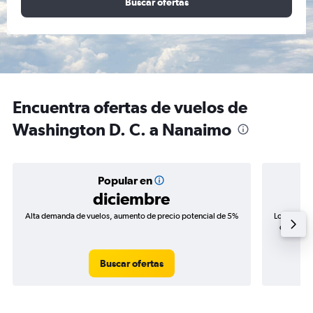
Buscar ofertas
Encuentra ofertas de vuelos de
Washington D. C. a Nanaimo
Popular en
diciembre
Alta demanda de vuelos, aumento de precio potencial de 5%
Los precio
de precio
Buscar ofertas