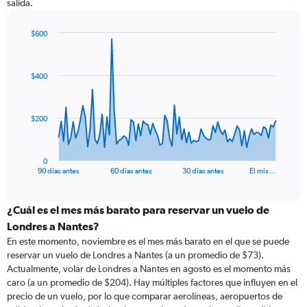
salida.
$600
Chart
Chart
graphic.
with
91
$400
data
points.
The
$200
chart
has
1
0
X
End
90 días antes
60 días antes
30 días antes
El mis…
of
axis
interactive
displaying
chart
categories.
¿Cuál es el mes más barato para reservar un vuelo de
Range:
Londres a Nantes?
91
En este momento, noviembre es el mes más barato en el que se puede
categories.
reservar un vuelo de Londres a Nantes (a un promedio de $73).
The
Actualmente, volar de Londres a Nantes en agosto es el momento más
chart
caro (a un promedio de $204). Hay múltiples factores que influyen en el
has
precio de un vuelo, por lo que comparar aerolíneas, aeropuertos de
1