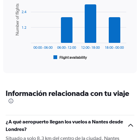
Y
Bar
Chart
Number of flights
graphic.
chart
axis
2.4
with
displaying
6
values.
bars.
Range:
1.2
0
The
to
chart
240.
has
00:00 - 06:00
06:00 - 12:00
12:00 - 18:00
18:00 - 00:00
1
Flight availability
X
End
of
axis
interactive
displaying
chart
categories.
Range:
6
Información relacionada con tu viaje
categories.
The
chart
has
1
¿A qué aeropuerto llegan los vuelos a Nantes desde
Y
Londres?
axis
displaying
Situado a solo 8,3 km del centro de la ciudad, Nantes