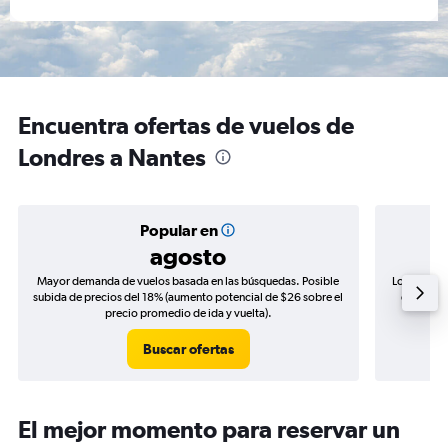
Encuentra ofertas de vuelos de
Londres a Nantes
Popular en
agosto
Mayor demanda de vuelos basada en las búsquedas. Posible
Los precio
subida de precios del 18% (aumento potencial de $26 sobre el
de precio
precio promedio de ida y vuelta).
Buscar ofertas
El mejor momento para reservar un