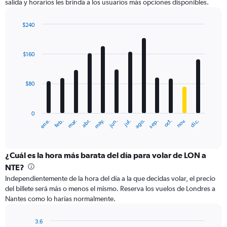
salida y horarios les brinda a los usuarios más opciones disponibles.
Y
axis
displaying
$240
values.
Bar
Chart
Range:
graphic.
chart
with
0
$160
12
to
bars.
600.
$80
The
chart
has
0
1
ene.
feb.
mar.
abr.
may.
jun.
jul.
ago.
sep.
oct.
nov.
dic.
X
End
of
axis
interactive
displaying
chart
categories.
¿Cuál es la hora más barata del día para volar de LON a
Range:
NTE?
12
Independientemente de la hora del día a la que decidas volar, el precio
categories.
del billete será más o menos el mismo. Reserva los vuelos de Londres a
The
Nantes como lo harías normalmente.
chart
has
1
3.6