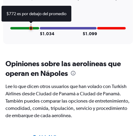
values.
Range:
$772 es por debajo del promedio
0
to
1500.
$1.034
$1.099
Opiniones sobre las aerolíneas que
operan en Nápoles
Lee lo que dicen otros usuarios que han volado con Turkish
Airlines desde Ciudad de Panamá a Ciudad de Panamá.
También puedes comparar las opciones de entretenimiento,
comodidad, comida, tripulación, servicio y procedimiento
de embarque de cada aerolínea.