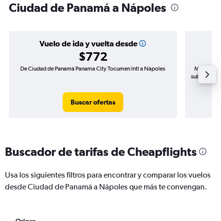
Ciudad de Panamá a Nápoles
Vuelo de ida y vuelta desde
$772
De Ciudad de Panamá Panama City Tocumen Intl a Nápoles
Mayor dema
subida de p
Buscar ofertas
Buscador de tarifas de Cheapflights
Usa los siguientes filtros para encontrar y comparar los vuelos
desde Ciudad de Panamá a Nápoles que más te convengan.