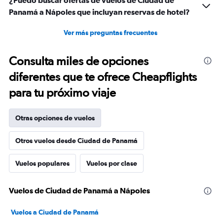
¿Puedo buscar ofertas de vuelos de Ciudad de
Panamá a Nápoles que incluyan reservas de hotel?
Ver más preguntas frecuentes
Consulta miles de opciones
diferentes que te ofrece Cheapflights
para tu próximo viaje
Otras opciones de vuelos
Otros vuelos desde Ciudad de Panamá
Vuelos populares
Vuelos por clase
Vuelos de Ciudad de Panamá a Nápoles
Vuelos a Ciudad de Panamá