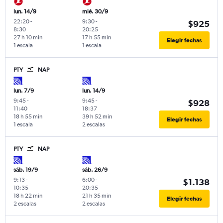
lun. 14/9
mié. 30/9
22:20
-
9:30
-
$925
8:30
20:25
27 h 10 min
17 h 55 min
Elegir fechas
1 escala
1 escala
PTY
NAP
lun. 7/9
lun. 14/9
9:45
-
9:45
-
$928
11:40
18:37
18 h 55 min
39 h 52 min
Elegir fechas
1 escala
2 escalas
PTY
NAP
sáb. 19/9
sáb. 26/9
9:13
-
6:00
-
$1.138
10:35
20:35
18 h 22 min
21 h 35 min
Elegir fechas
2 escalas
2 escalas