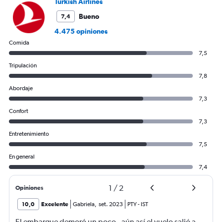
Turkish Airlines
Bueno
7,4
4.475 opiniones
Comida
7,5
Tripulación
7,8
Abordaje
7,3
Confort
7,3
Entretenimiento
7,5
En general
7,4
1
/
2
Opiniones
10,0
Excelente
Gabriela
,
set. 2023
PTY
-
IST
El embarque demoró un poco , aún así el vuelo salió a