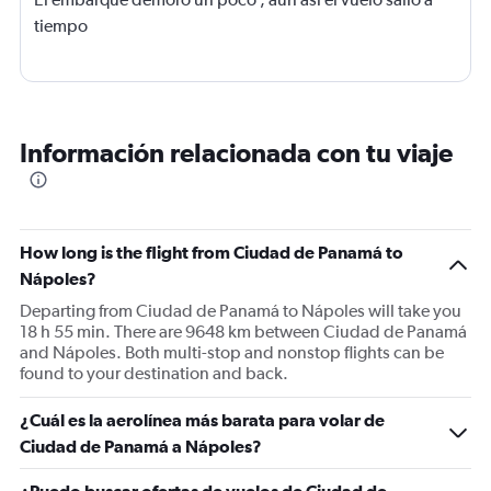
tiempo
Información relacionada con tu viaje
How long is the flight from Ciudad de Panamá to
Nápoles?
Departing from Ciudad de Panamá to Nápoles will take you
18 h 55 min. There are 9648 km between Ciudad de Panamá
and Nápoles. Both multi-stop and nonstop flights can be
found to your destination and back.
¿Cuál es la aerolínea más barata para volar de
Ciudad de Panamá a Nápoles?