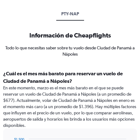
PTY-NAP
Información de Cheapflights
Todo lo que necesitas saber sobre tu vuelo desde Ciudad de Panamá a
Nápoles
¿Cuál es el mes más barato para reservar un vuelo de
Ciudad de Panamá a Nápoles?
En este momento, marzo es el mes más barato en el que se puede
reservar un vuelo de Ciudad de Panamá a Nápoles (a un promedio de
$677). Actualmente, volar de Ciudad de Panamá a Nápoles en enero es
el momento más caro (a un promedio de $1.396). Hay múltiples factores
que influyen en el precio de un vuelo, por lo que comparar aerolíneas,
aeropuertos de salida y horarios les brinda a los usuarios más opciones
disponibles.
$1.500