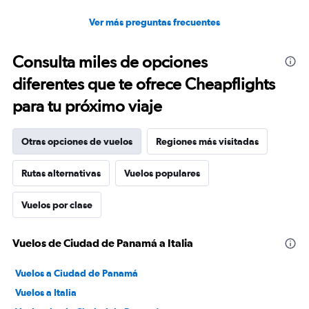
Ver más preguntas frecuentes
Consulta miles de opciones
diferentes que te ofrece Cheapflights
para tu próximo viaje
Otras opciones de vuelos
Regiones más visitadas
Rutas alternativas
Vuelos populares
Vuelos por clase
Vuelos de Ciudad de Panamá a Italia
Vuelos a Ciudad de Panamá
Vuelos a Italia