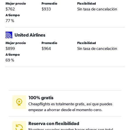
Mejor precio
Promedio
Flexibilidad
$762
$933
Sin tasa de cancelación
A tiempo
77 %
United Airlines
Mejor precio
Promedio
Flexibilidad
$899
$964
Sin tasa de cancelación
A tiempo
69 %
100% gratis
Cheapflights es totalmente gratis, así que puedes
empezar a ahorrar desde el momento cero.
Reserva con flexibilidad
Nuestros usuarios pueden hacer planes con total