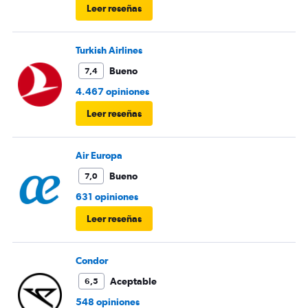
Leer reseñas
Turkish Airlines
Bueno
7,4
4.467 opiniones
Leer reseñas
Air Europa
Bueno
7,0
631 opiniones
Leer reseñas
Condor
Aceptable
6,5
548 opiniones