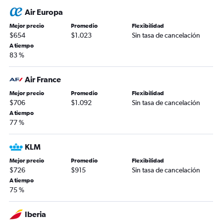
Air Europa
Mejor precio
Promedio
Flexibilidad
$654
$1.023
Sin tasa de cancelación
A tiempo
83 %
Air France
Mejor precio
Promedio
Flexibilidad
$706
$1.092
Sin tasa de cancelación
A tiempo
77 %
KLM
Mejor precio
Promedio
Flexibilidad
$726
$915
Sin tasa de cancelación
A tiempo
75 %
Iberia