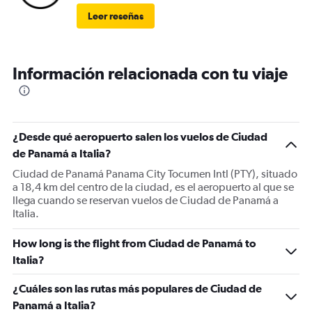
Leer reseñas
Información relacionada con tu viaje
¿Desde qué aeropuerto salen los vuelos de Ciudad
de Panamá a Italia?
Ciudad de Panamá Panama City Tocumen Intl (PTY), situado
a 18,4 km del centro de la ciudad, es el aeropuerto al que se
llega cuando se reservan vuelos de Ciudad de Panamá a
Italia.
How long is the flight from Ciudad de Panamá to
Italia?
¿Cuáles son las rutas más populares de Ciudad de
Panamá a Italia?