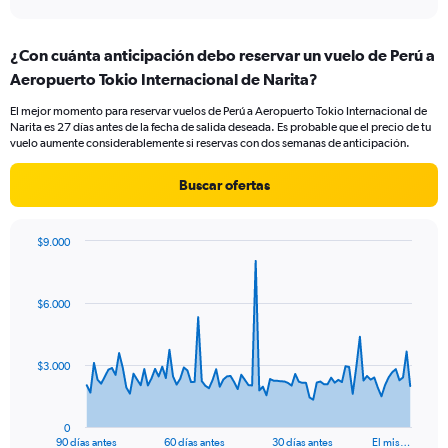
axis
interactive
displaying
chart
categories.
¿Con cuánta anticipación debo reservar un vuelo de Perú a
Range:
Aeropuerto Tokio Internacional de Narita?
12
categories.
El mejor momento para reservar vuelos de Perú a Aeropuerto Tokio Internacional de
The
Narita es 27 días antes de la fecha de salida deseada. Es probable que el precio de tu
chart
vuelo aumente considerablemente si reservas con dos semanas de anticipación.
has
1
Buscar ofertas
Y
axis
displaying
$9.000
values.
Chart
Chart
Range:
graphic.
with
0
91
$6.000
to
data
points.
3000.
The
$3.000
chart
has
1
0
X
End
90 días antes
60 días antes
30 días antes
El mis…