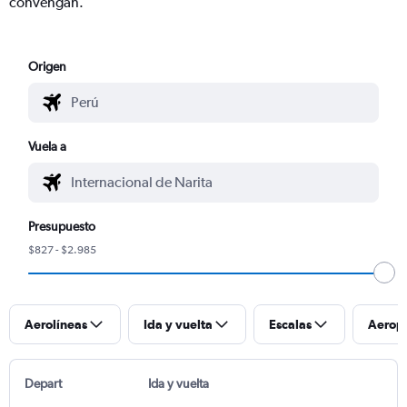
convengan.
Origen
Vuela a
Presupuesto
$827 - $2.985
Aerolíneas
Ida y vuelta
Escalas
Aerop
Depart
Ida y vuelta