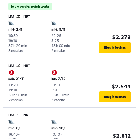
Ida y vuelta más barata
LIM
NRT
mié. 2/9
mié. 9/9
15:50
-
22:25
-
$2.378
19:10
5:25
37 h 20 min
45 h 00 min
Elegir fechas
3 escalas
2 escalas
LIM
NRT
sáb. 21/11
lun. 7/12
13:20
-
10:10
-
$2.544
19:10
1:20
39 h 50 min
53 h 10 min
Elegir fechas
2 escalas
3 escalas
LIM
NRT
mié. 6/1
mié. 20/1
16:40
-
10:10
-
$2.812