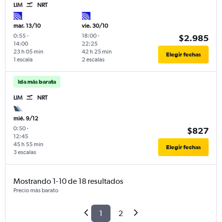
LIM
NRT
mar. 13/10
vie. 30/10
0:55
-
18:00
-
$2.985
14:00
22:25
23 h 05 min
42 h 25 min
Elegir fechas
1 escala
2 escalas
Ida más barata
LIM
NRT
mié. 9/12
0:50
-
$827
12:45
45 h 55 min
Elegir fechas
3 escalas
Mostrando 1-10 de 18 resultados
Precio más barato
1
2