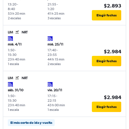
13:20
-
21:55
-
$2.893
8:40
1:20
53 h 20 min
41 h 25 min
Elegir fechas
2 escalas
3 escalas
LIM
NRT
mié. 4/11
mié. 25/11
1:50
-
17:40
-
$2.984
15:30
23:55
23 h 40 min
44 h 15 min
Elegir fechas
1 escala
2 escalas
LIM
NRT
sáb. 31/10
vie. 20/11
1:50
-
17:15
-
$2.984
15:30
22:15
23 h 40 min
43 h 00 min
Elegir fechas
1 escala
1 escala
El más corto de ida y vuelta