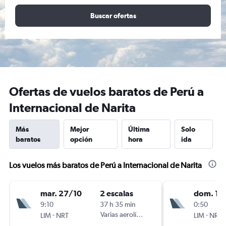
Buscar ofertas
Ofertas de vuelos baratos de Perú a
Internacional de Narita
Más
Mejor
Última
Solo
baratos
opción
hora
ida
Los vuelos más baratos de Perú a Internacional de Narita
mar. 27/10
2 escalas
dom. 1/1
9:10
37 h 35 min
0:50
-
Varias aerolíneas
-
LIM
NRT
LIM
NRT