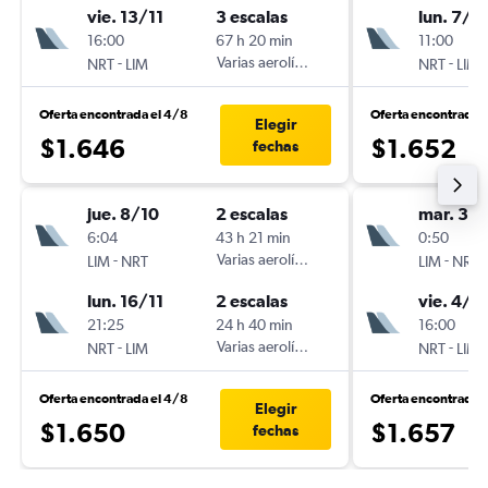
vie. 13/11
3 escalas
lun. 7/1
16:00
67 h 20 min
11:00
-
Varias aerolíneas
-
NRT
LIM
NRT
LIM
Oferta encontrada el 4/8
Oferta encontrada 
Elegir
$1.646
$1.652
fechas
jue. 8/10
2 escalas
mar. 3/1
6:04
43 h 21 min
0:50
-
Varias aerolíneas
-
LIM
NRT
LIM
NRT
lun. 16/11
2 escalas
vie. 4/1
21:25
24 h 40 min
16:00
-
Varias aerolíneas
-
NRT
LIM
NRT
LIM
Oferta encontrada el 4/8
Oferta encontrada 
Elegir
$1.650
$1.657
fechas