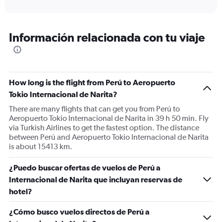
of
axis
interactive
displaying
chart
categories.
Range:
Información relacionada con tu viaje
91
categories.
The
chart
has
How long is the flight from Perú to Aeropuerto
1
Tokio Internacional de Narita?
Y
There are many flights that can get you from Perú to
axis
Aeropuerto Tokio Internacional de Narita in 39 h 50 min. Fly
displaying
via Turkish Airlines to get the fastest option. The distance
values.
between Perú and Aeropuerto Tokio Internacional de Narita
Range:
is about 15413 km.
0
to
9000.
¿Puedo buscar ofertas de vuelos de Perú a
Internacional de Narita que incluyan reservas de
hotel?
¿Cómo busco vuelos directos de Perú a