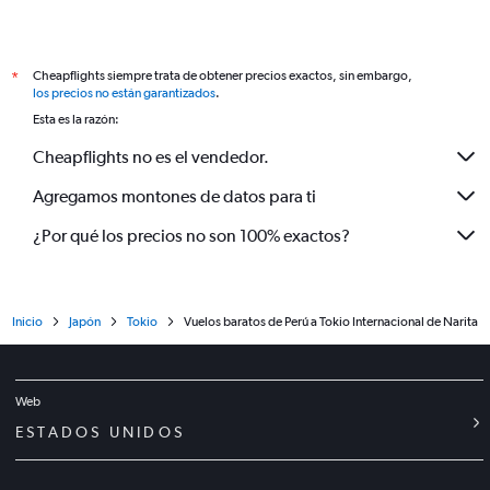
Cheapflights siempre trata de obtener precios exactos, sin embargo,
*
los precios no están garantizados
.
Esta es la razón:
Cheapflights no es el vendedor.
Agregamos montones de datos para ti
¿Por qué los precios no son 100% exactos?
Inicio
Japón
Tokio
Vuelos baratos de Perú a Tokio Internacional de Narita
Web
ESTADOS UNIDOS