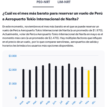
PE0-NRT
LIM-NRT
¿Cuál es el mes más barato para reservar un vuelo de Perú
a Aeropuerto Tokio Internacional de Narita?
En este momento, noviembre es el mes más barato en el que se puede reservar un
vuelo de Perú a Aeropuerto Tokio Internacional de Narita (a un promedio de $1.970).
Actualmente, volar de Perú a Aeropuerto Tokio Internacional de Narita en mayo es el
momento más caro (a un promedio de $2.470). Hay múltiples factores que influyen
en el precio de un vuelo, por lo que comparar aerolíneas, aeropuertos de salida y
horarios les brinda a los usuarios más opciones disponibles.
$3.000
Bar
Chart
graphic.
chart
with
$2.000
12
bars.
$1.000
The
chart
has
0
1
mar.
jun.
sep.
dic.
ene.
abr.
jul.
oct.
feb.
may.
ago.
nov.
X
End
of