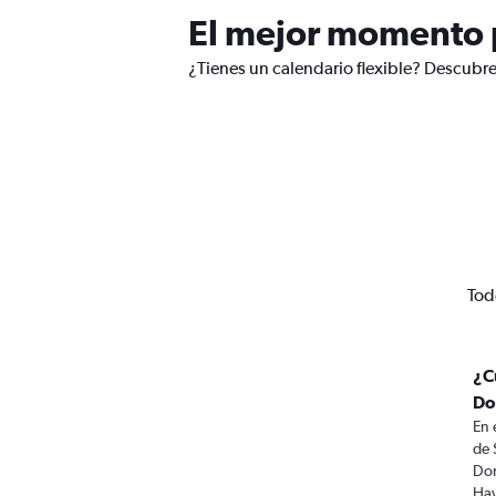
El mejor momento 
¿Tienes un calendario flexible? Descubr
Tod
¿C
Do
En 
de 
Dom
Hay