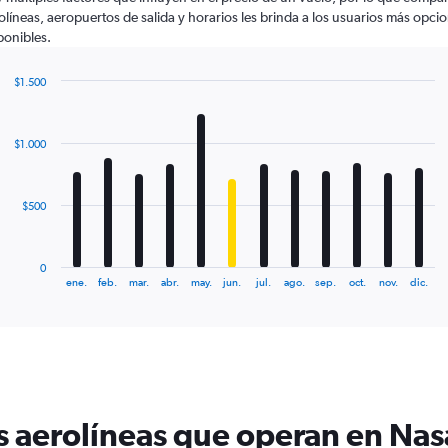
olíneas, aeropuertos de salida y horarios les brinda a los usuarios más opci
ponibles.
$1.500
Bar
Chart
graphic.
chart
with
$1.000
12
bars.
The
$500
chart
has
1
0
X
End
ene.
feb.
mar.
abr.
may.
jun.
jul.
ago.
sep.
oct.
nov.
dic.
of
axis
interactive
displaying
chart
categories.
Range:
12
categories.
The
s aerolíneas que operan en Na
chart