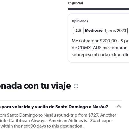
En general
Opiniones
Mediocre
t
,
mar. 2023
2,0
Me cobraronn$200.00 US por 
de CDMX -AUS me cobraron $
sobrepeso ni nada extraordina
maleta por la que cobraron $2
inservible y me la reemplaza
calidad y precio Es un ABUSO
vuelo redondo ,por una malet
nada con tu viaje
s para volar ida y vuelta de Santo Domingo a Nasáu?
from Santo Domingo to Nasáu round-trip from $727. Another
is interCaribbean Airways. American Airlines is 13% cheaper
e within the next 90 days to this destination.