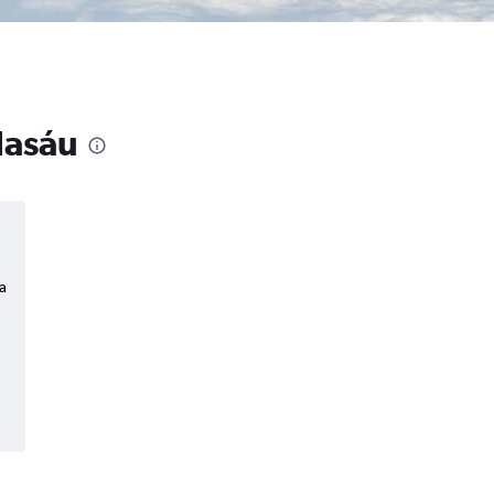
Nasáu
a