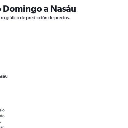
to Domingo a Nasáu
ro gráfico de predicción de precios.
asáu
elo
nto
.
rar