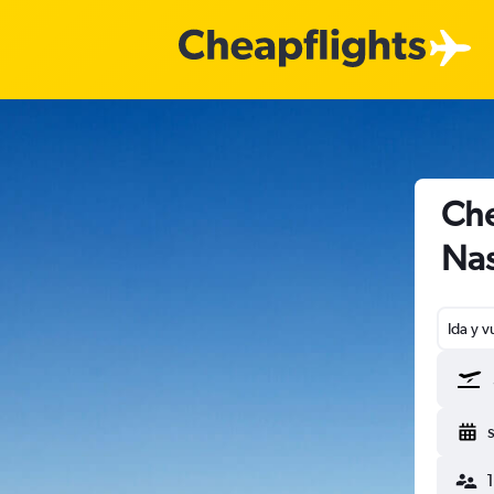
Che
Na
Ida y v