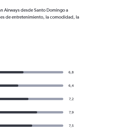
bean Airways desde Santo Domingo a
s de entretenimiento, la comodidad, la
6,8
6,4
7,2
7,9
7,5