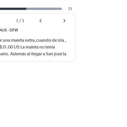
7,1
1
/
1
AUS
-
DFW
una maleta extra,cuando de ida ,
31.00 US La maleta no tenía
rio. Además al llegar a San José la
00.00 US , llegó rota, totalmente
ron por una maleta de muy baja
 cobrar la mitad de lo que cuesta un
a extra y eso debería ser penalizado.