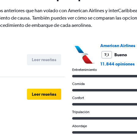
has
1
os anteriores que han volado con American Airlines y interCarib
Y
ento de causa. También puedes ver cómo se comparan las opcione
axis
displaying
 procedimiento de embarque de cada aerolínea.
values.
Range:
0
American Airlines
to
1500.
Bueno
7,1
Leer reseñas
11.844 opiniones
Entretenimiento
Comida
Leer reseñas
Confort
Tripulación
Abordaje