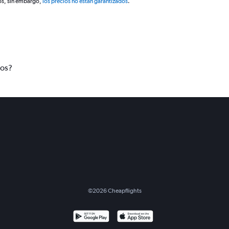
os, sin embargo,
los precios no están garantizados
.
tos?
©
2026
Cheapflights