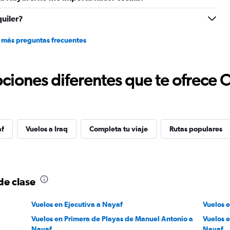
quiler?
 más preguntas frecuentes
ciones diferentes que te ofrece 
af
Vuelos a Iraq
Completa tu viaje
Rutas populares
de clase
Vuelos en Ejecutiva a Nayaf
Vuelos 
Vuelos en Primera de Playas de Manuel Antonio a
Vuelos 
Nayaf
Nayaf