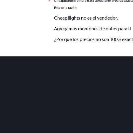
Cheapflights siempre trata de obtener precios exact
*
Esta es la razón:
Cheapflights no es el vendedor.
Agregamos montones de datos para ti
¿Por qué los precios no son 100% exac