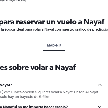
yaf Al Najaf Intl, Iraq
ara reservar un vuelo a Nayaf
 la época ideal para volar a Nayaf con nuestro gráfico de predicci
MAD-NJF
es sobre volar a Nayaf
 Nayaf?
JF) es tu única opción si quieres volar a Nayaf. Desde Al Najaf
f solo hay un trayecto de 6,6 km.
a Nayaf si no me importa hacer escala?