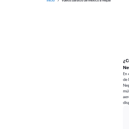
Inicio
Vuelos baratos de México a Nepal
¿C
Ne
En 
de 
Nep
múl
aer
dis