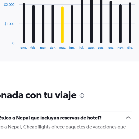
with
$2.000
12
bars.
The
$1.000
chart
has
1
0
X
End
ene.
feb.
mar.
abr.
may.
jun.
jul.
ago.
sep.
oct.
nov.
dic.
of
axis
interactive
displaying
chart
categories.
Range:
12
categories.
The
nada con tu viaje
chart
has
1
Y
xico a Nepal que incluyan reservas de hotel?
axis
displaying
co a Nepal, Cheapflights ofrece paquetes de vacaciones que
values.
Range: