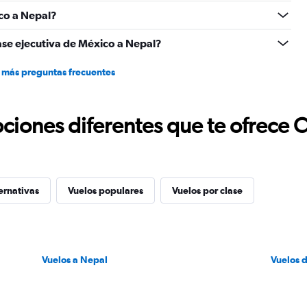
0
co a Nepal?
to
3000.
ase ejecutiva de México a Nepal?
 más preguntas frecuentes
ciones diferentes que te ofrece 
ernativas
Vuelos populares
Vuelos por clase
Vuelos a Nepal
Vuelos 