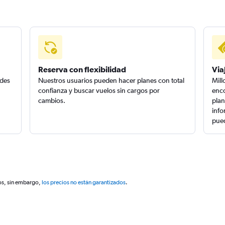
Reserva con flexibilidad
Via
edes
Nuestros usuarios pueden hacer planes con total
Mill
confianza y buscar vuelos sin cargos por
enco
cambios.
plan
info
pued
os, sin embargo,
los precios no están garantizados
.