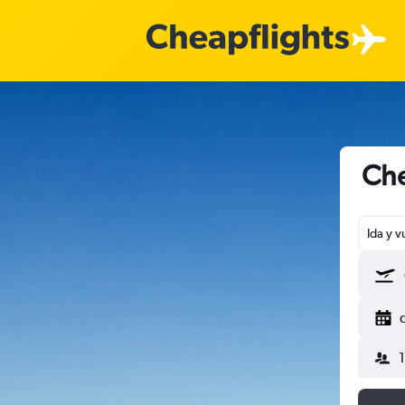
Che
Ida y v