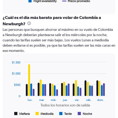
1
Flight availability
Precio promedio
End
of
X
interactive
axis
chart
displaying
¿Cuál es el día más barato para volar de Colombia a
categories.
Newburgh?
Range:
Las personas que busquen ahorrar al máximo en su vuelo de Colombia
6
a Newburgh deberían plantearse salir el los miércoles por la noche,
categories.
cuando las tarifas suelen ser más bajas. Los vuelos Lunes a mediodía
The
deben evitarse si es posible, ya que las tarifas suelen ser las más caras en
chart
ese momento.
has
2
Y
$1.500
axes
Bar
Chart
displaying
graphic.
chart
$1.000
with
Avg.
4
Price
data
$500
and
series.
Number
of
0
The
lun.
mar.
mié.
jue.
vie.
sáb.
dom.
flights.
chart
Todos los horarios son de salida
has
1
Mañana
Mediodía
Tarde
Noche
End
of