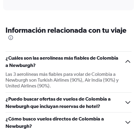
X
interactive
axis
chart
displaying
Todos
los
Información relacionada con tu viaje
horarios
son
de
salida.
Range:
¿Cuáles son las aerolíneas más fiables de Colombia
7
categories.
a Newburgh?
The
Las 3 aerolíneas más fiables para volar de Colombia a
chart
Newburgh son Turkish Airlines (90%), Air India (90%) y
has
United Airlines (90%).
1
Y
¿Puedo buscar ofertas de vuelos de Colombia a
axis
displaying
Newburgh que incluyan reservas de hotel?
values.
Range:
¿Cómo busco vuelos directos de Colombia a
0
Newburgh?
to
1500.