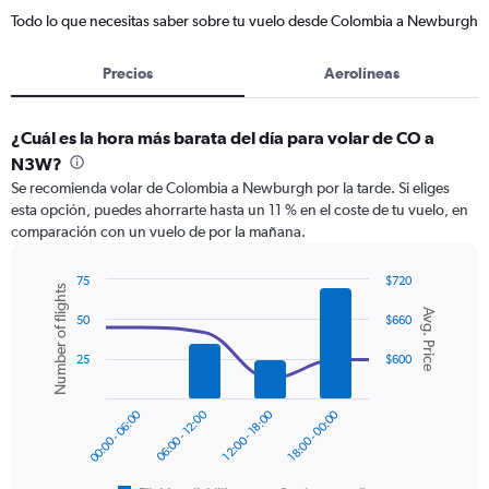
Todo lo que necesitas saber sobre tu vuelo desde Colombia a Newburgh
Precios
Aerolíneas
¿Cuál es la hora más barata del día para volar de CO a
N3W?
Se recomienda volar de Colombia a Newburgh por la tarde. Si eliges
esta opción, puedes ahorrarte hasta un 11 % en el coste de tu vuelo, en
comparación con un vuelo de por la mañana.
75
$720
Number of flights
Combination
Chart
Avg. Price
graphic.
chart
50
$660
with
2
25
$600
data
series.
00:00 - 06:00
06:00 - 12:00
12:00 - 18:00
18:00 - 00:00
The
chart
has