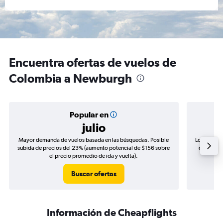
Encuentra ofertas de vuelos de
Colombia a Newburgh
Popular en
julio
Mayor demanda de vuelos basada en las búsquedas. Posible
Los precio
subida de precios del 23% (aumento potencial de $156 sobre
de precio
el precio promedio de ida y vuelta).
Buscar ofertas
Información de Cheapflights