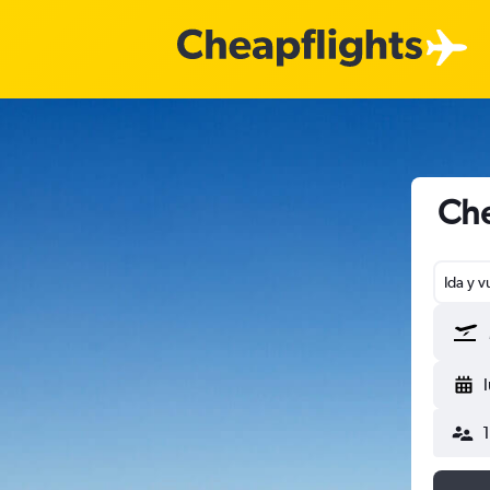
Che
Ida y v