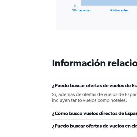
1
0
X
End
90 días antes
60 días antes
of
axis
interactive
displaying
chart
categories.
Range:
91
categories.
The
chart
Información relacio
has
1
Y
axis
displaying
¿Puedo buscar ofertas de vuelos de Es
values.
Sí, además de ofertas de vuelos de Espa
Range:
incluyen tanto vuelos como hoteles.
0
to
¿Cómo busco vuelos directos de Españ
2400.
¿Puedo buscar ofertas de vuelos en cl