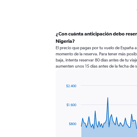
¿Con cuánta anticipación debo reser
Nigeria?
El precio que pagas por tu vuelo de España a
momento de la reserva. Para tener más posibi
baja, intenta reservar 80 días antes de tu viaj
aumenten unos 15 días antes de la fecha de s
$2.400
Chart
Chart
graphic.
with
91
$1.600
data
points.
The
$800
chart
has