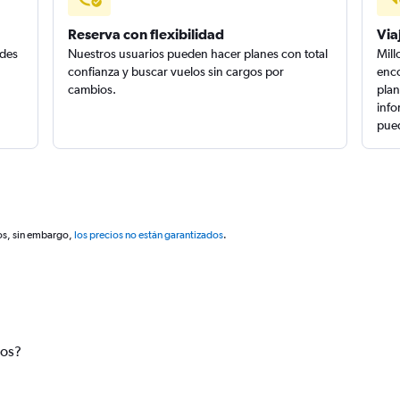
Reserva con flexibilidad
Via
edes
Nuestros usuarios pueden hacer planes con total
Mill
confianza y buscar vuelos sin cargos por
enco
cambios.
plan
info
pued
os, sin embargo,
los precios no están garantizados
.
tos?