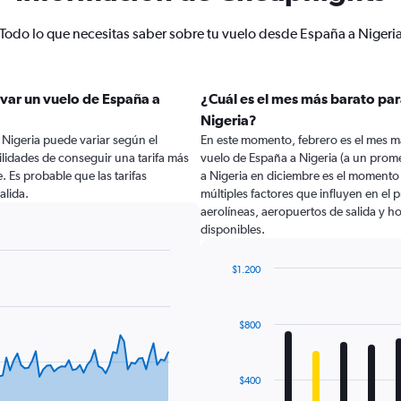
Todo lo que necesitas saber sobre tu vuelo desde España a Nigeri
var un vuelo de España a
¿Cuál es el mes más barato par
Nigeria?
 Nigeria puede variar según el
En este momento, febrero es el mes m
lidades de conseguir una tarifa más
vuelo de España a Nigeria (a un prom
e. Es probable que las tarifas
a Nigeria en diciembre es el momento
alida.
múltiples factores que influyen en el
aerolíneas, aeropuertos de salida y ho
disponibles.
$1.200
Bar
Chart
graphic.
chart
with
$800
12
bars.
The
$400
chart