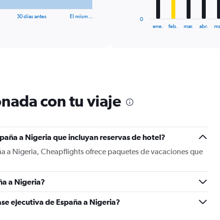
has
1
30 días antes
El mism…
0
X
End
ene.
feb.
mar.
abr.
ma
of
axis
interactive
displaying
chart
categories.
Range:
12
categories.
The
nada con tu viaje
chart
has
1
Y
paña a Nigeria que incluyan reservas de hotel?
axis
displaying
ña a Nigeria, Cheapflights ofrece paquetes de vacaciones que
values.
Range:
0
a a Nigeria?
to
1200.
ase ejecutiva de España a Nigeria?