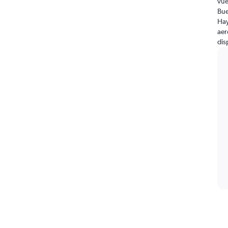
vue
Bue
Hay
aer
dis