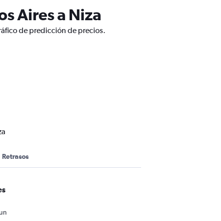
s Aires a Niza
ráfico de predicción de precios.
za
Retrasos
es
 un