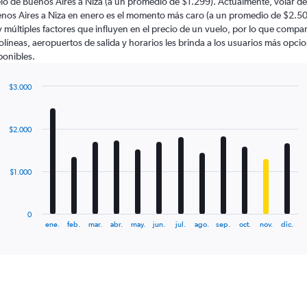
lo de Buenos Aires a Niza (a un promedio de $1.299). Actualmente, volar de
nos Aires a Niza en enero es el momento más caro (a un promedio de $2.50
 múltiples factores que influyen en el precio de un vuelo, por lo que compa
olíneas, aeropuertos de salida y horarios les brinda a los usuarios más opci
ponibles.
$3.000
Bar
Chart
graphic.
chart
with
$2.000
12
bars.
The
$1.000
chart
has
1
0
X
End
ene.
feb.
mar.
abr.
may.
jun.
jul.
ago.
sep.
oct.
nov.
dic.
of
axis
interactive
displaying
chart
categories.
Range:
12
categories.