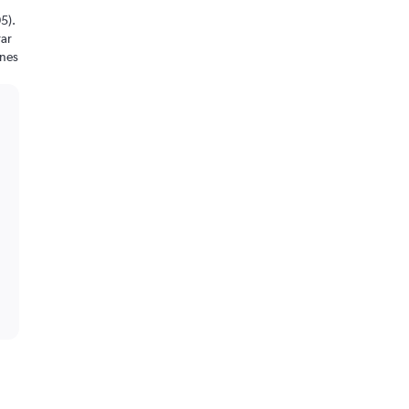
5).
rar
ones