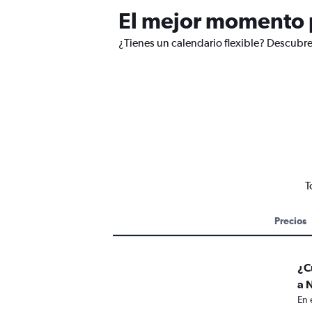
El mejor momento p
¿Tienes un calendario flexible? Descubre
T
Precios
¿C
a 
En 