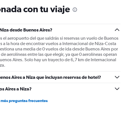
The
nada con tu viaje
chart
has
1
Y
 Niza desde Buenos Aires?
axis
displaying
s el aeropuerto del que saldrás si reservas un vuelo de Buenos
values.
s a la hora de encontrar vuelos a Internacional de Niza-Costa
Range:
gestiona una media de 0 vuelos de ida desde Buenos Aires por
0
de aerolíneas entre las que elegir, ya que 0 aerolíneas operan
to
enos Aires. Solo hay un trayecto de 6,7 km de Internacional
3000.
za.
enos Aires a Niza que incluyan reservas de hotel?
s Aires a Niza?
 más preguntas frecuentes