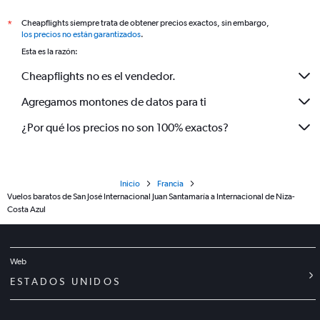
Cheapflights siempre trata de obtener precios exactos, sin embargo,
*
los precios no están garantizados
.
Esta es la razón:
Cheapflights no es el vendedor.
Agregamos montones de datos para ti
¿Por qué los precios no son 100% exactos?
Inicio
Francia
Vuelos baratos de San José Internacional Juan Santamaría a Internacional de Niza-
Costa Azul
Web
ESTADOS UNIDOS