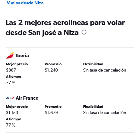
Vuelos desde Niza
Las 2 mejores aerolíneas para volar
desde San José a Niza
Iberia
Mejor precio
Promedio
Flexibilidad
$887
$1.240
Sin tasa de cancelación
A tiempo
77 %
Air France
Mejor precio
Promedio
Flexibilidad
$1.153
$1.679
Sin tasa de cancelación
A tiempo
77 %