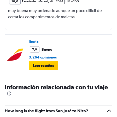
10,0
Excelente
Manuel
,
dic. 2024
LIM
-
CDG
muy buena muy ordenado aunque un poco difícil de
cerrar los compartimentos de maletas
Iberia
Bueno
7,0
3.264 opiniones
Leer reseñas
Información relacionada con tu viaje
How long is the flight from San José to Niza?