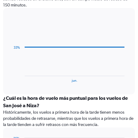
150 minutos.
Line
Chart
graphic.
chart
with
3
data
33%
points.
The
chart
has
1
End
jun.
of
X
interactive
axis
chart
displaying
¿Cuál es la hora de vuelo más puntual para los vuelos de
categories.
San José a Niza?
Range:
Históricamente, los vuelos a primera hora de la tarde tienen menos
3
probabilidades de retrasarse, mientras que los vuelos a primera hora de
categories.
la tarde tienden a sufrir retrasos con más frecuencia.
The
chart
has