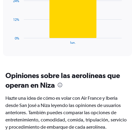
24%
1
values.
bar.
Range:
0
The
12%
to
chart
36.
has
1
0%
X
End
lun.
of
axis
interactive
displaying
chart
categories.
Range:
1
Opiniones sobre las aerolíneas que
categories.
The
operan en Niza
chart
has
Hazte una idea de cómo es volar con Air France y Iberia
1
Y
desde San José a Niza leyendo las opiniones de usuarios
axis
anteriores. También puedes comparar las opciones de
displaying
entretenimiento, comodidad, comida, tripulación, servicio
values.
y procedimiento de embarque de cada aerolínea.
Range:
0