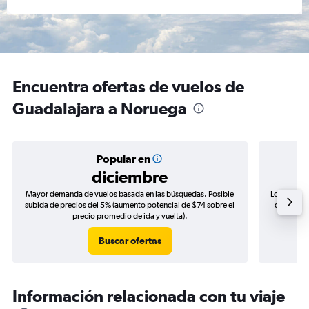
Encuentra ofertas de vuelos de
Guadalajara a Noruega
Popular en
diciembre
Mayor demanda de vuelos basada en las búsquedas. Posible
Los precio
subida de precios del 5% (aumento potencial de $74 sobre el
de precios
precio promedio de ida y vuelta).
Buscar ofertas
Información relacionada con tu viaje