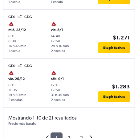
1 escala
1 escala
GDL
CDG
mié. 23/12
vie. 8/1
8:15
-
14:40
-
$1.271
8:00
12:50
16 h 45 min
29 h 10 min
Elegir fechas
1 escala
2 escalas
GDL
CDG
vie. 25/12
sáb. 9/1
8:15
-
12:15
-
$1.283
11:05
12:50
19 h 50 min
31 h 35 min
Elegir fechas
2 escalas
2 escalas
Mostrando 1-10 de 21 resultados
Precio más barato
1
2
3