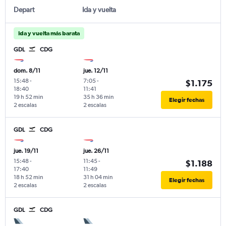
Depart
Ida y vuelta
Ida y vuelta más barata
GDL
CDG
dom. 8/11
jue. 12/11
15:48
-
7:05
-
$1.175
18:40
11:41
19 h 52 min
35 h 36 min
Elegir fechas
2 escalas
2 escalas
GDL
CDG
jue. 19/11
jue. 26/11
15:48
-
11:45
-
$1.188
17:40
11:49
18 h 52 min
31 h 04 min
Elegir fechas
2 escalas
2 escalas
GDL
CDG