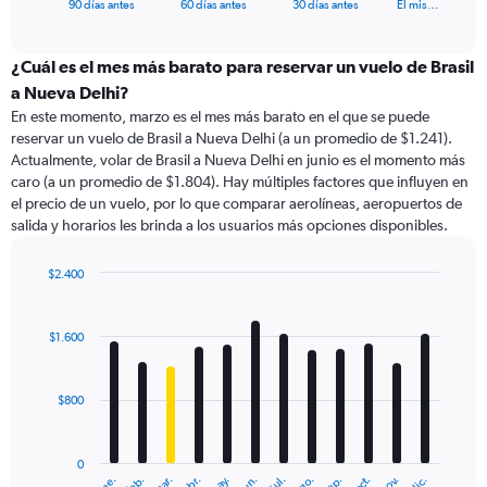
X
End
90 días antes
60 días antes
30 días antes
El mis…
of
axis
interactive
displaying
chart
categories.
¿Cuál es el mes más barato para reservar un vuelo de Brasil
Range:
a Nueva Delhi?
91
En este momento, marzo es el mes más barato en el que se puede
categories.
reservar un vuelo de Brasil a Nueva Delhi (a un promedio de $1.241).
The
Actualmente, volar de Brasil a Nueva Delhi en junio es el momento más
chart
caro (a un promedio de $1.804). Hay múltiples factores que influyen en
has
el precio de un vuelo, por lo que comparar aerolíneas, aeropuertos de
1
salida y horarios les brinda a los usuarios más opciones disponibles.
Y
axis
displaying
$2.400
values.
Bar
Chart
Range:
graphic.
chart
with
0
$1.600
12
to
bars.
3000.
$800
The
chart
has
0
1
ene.
feb.
mar.
abr.
may.
jun.
jul.
ago.
sep.
oct.
nov.
dic.