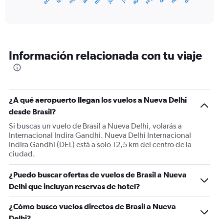
X
End
of
axis
interactive
displaying
chart
categories.
Range:
12
Información relacionada con tu viaje
categories.
The
chart
has
1
¿A qué aeropuerto llegan los vuelos a Nueva Delhi
Y
desde Brasil?
axis
displaying
Si buscas un vuelo de Brasil a Nueva Delhi, volarás a
values.
Internacional Indira Gandhi. Nueva Delhi Internacional
Range:
Indira Gandhi (DEL) está a solo 12,5 km del centro de la
0
ciudad.
to
2400.
¿Puedo buscar ofertas de vuelos de Brasil a Nueva
Delhi que incluyan reservas de hotel?
¿Cómo busco vuelos directos de Brasil a Nueva
Delhi?