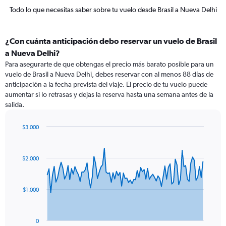
Todo lo que necesitas saber sobre tu vuelo desde Brasil a Nueva Delhi
¿Con cuánta anticipación debo reservar un vuelo de Brasil
a Nueva Delhi?
Para asegurarte de que obtengas el precio más barato posible para un
vuelo de Brasil a Nueva Delhi, debes reservar con al menos 88 días de
anticipación a la fecha prevista del viaje. El precio de tu vuelo puede
aumentar si lo retrasas y dejas la reserva hasta una semana antes de la
salida.
$3.000
Chart
Chart
graphic.
with
91
$2.000
data
points.
The
$1.000
chart
has
1
0