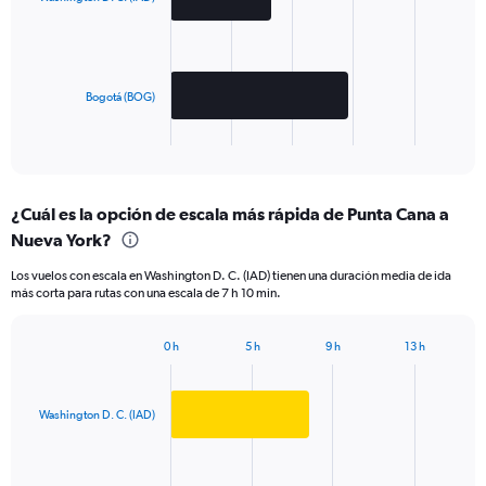
bars.
The
chart
has
Bogotá (BOG)
1
X
End
of
axis
interactive
displaying
chart
categories.
¿Cuál es la opción de escala más rápida de Punta Cana a
Range:
Nueva York?
2
categories.
Los vuelos con escala en Washington D. C. (IAD) tienen una duración media de ida
The
más corta para rutas con una escala de 7 h 10 min.
chart
has
1
0 h
5 h
9 h
13 h
Bar
Y
Chart
graphic.
chart
axis
with
displaying
2
Washington D. C. (IAD)
values.
bars.
Range:
0
The