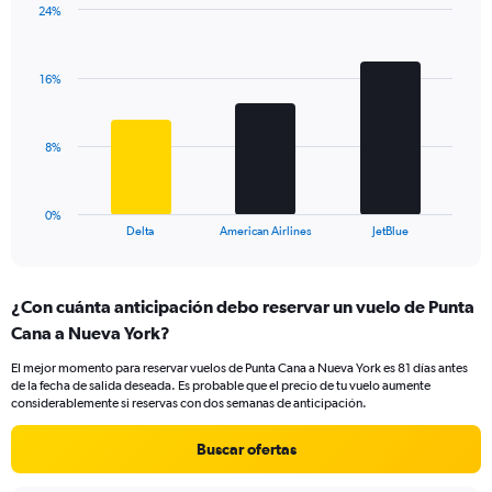
24%
1
Bar
Chart
Y
graphic.
chart
axis
with
displaying
16%
3
values.
bars.
Range:
0
The
8%
to
chart
24.
has
1
0%
X
End
Delta
American Airlines
JetBlue
of
axis
interactive
displaying
chart
categories.
¿Con cuánta anticipación debo reservar un vuelo de Punta
Range:
Cana a Nueva York?
3
categories.
El mejor momento para reservar vuelos de Punta Cana a Nueva York es 81 días antes
The
de la fecha de salida deseada. Es probable que el precio de tu vuelo aumente
chart
considerablemente si reservas con dos semanas de anticipación.
has
1
Buscar ofertas
Y
axis