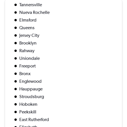
Tannersville
Nueva Rochelle
Elmsford
Queens
Jersey City
Brooklyn
Rahway
Uniondale
Freeport
Bronx
Englewood
Hauppauge
Stroudsburg
Hoboken
Peekskill
East Rutherford