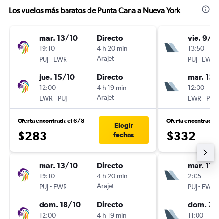
Los vuelos más baratos de Punta Cana a Nueva York
mar. 13/10
Directo
vie. 9/1
19:10
4 h 20 min
13:50
-
Arajet
-
PUJ
EWR
PUJ
EWR
jue. 15/10
Directo
mar. 13/
12:00
4 h 19 min
12:00
-
Arajet
-
EWR
PUJ
EWR
PUJ
Oferta encontrada el 6/8
Oferta encontrada 
Elegir
$283
$332
fechas
mar. 13/10
Directo
mar. 17/
19:10
4 h 20 min
2:05
-
Arajet
-
PUJ
EWR
PUJ
EWR
dom. 18/10
Directo
dom. 29
12:00
4 h 19 min
11:00