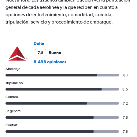
7
categories.
general de cada aerolínea y la que reciben en cuanto a
The
opciones de entretenimiento, comodidad, comida,
chart
tripulación, servicio y procedimiento de embarque.
has
1
Y
axis
Delta
displaying
values.
Bueno
7,8
Range:
8.496 opiniones
0
Abordaje
to
600.
8,1
Tripulación
8,5
Comida
7,2
En general
7,8
Confort
7,8