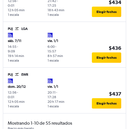
12:56
-
21:42
-
$434
0:01
17:25
12 h 05 min
18 h 43 min
Elegir fechas
1 escala
1 escala
PUJ
LGA
sáb. 7/11
vie. 1/1
14:55
-
6:00
-
$436
9:09
15:57
19 h 14 min
8 h 57 min
Elegir fechas
1 escala
1 escala
PUJ
EWR
dom. 20/12
vie. 1/1
12:56
-
20:11
-
$437
0:01
17:28
12 h 05 min
20 h 17 min
Elegir fechas
1 escala
1 escala
Mostrando 1-10 de 55 resultados
Precio más barato