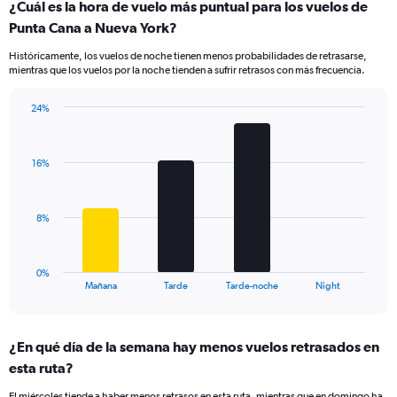
¿Cuál es la hora de vuelo más puntual para los vuelos de
categories.
Range:
Punta Cana a Nueva York?
14
Históricamente, los vuelos de noche tienen menos probabilidades de retrasarse,
categories.
mientras que los vuelos por la noche tienden a sufrir retrasos con más frecuencia.
The
chart
has
24%
Bar
1
Chart
graphic.
chart
Y
with
axis
16%
4
displaying
bars.
values.
Range:
The
8%
0
chart
to
has
30.
1
0%
X
End
Mañana
Tarde
Tarde-noche
Night
of
axis
interactive
displaying
chart
categories.
¿En qué día de la semana hay menos vuelos retrasados en
Range:
esta ruta?
4
categories.
El miércoles tiende a haber menos retrasos en esta ruta, mientras que en domingo ha