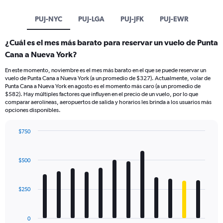
PUJ-NYC
PUJ-LGA
PUJ-JFK
PUJ-EWR
¿Cuál es el mes más barato para reservar un vuelo de Punta
Cana a Nueva York?
En este momento, noviembre es el mes más barato en el que se puede reservar un
vuelo de Punta Cana a Nueva York (a un promedio de $327). Actualmente, volar de
Punta Cana a Nueva York en agosto es el momento más caro (a un promedio de
$582). Hay múltiples factores que influyen en el precio de un vuelo, por lo que
comparar aerolíneas, aeropuertos de salida y horarios les brinda a los usuarios más
opciones disponibles.
$750
Bar
Chart
graphic.
chart
with
$500
12
bars.
$250
The
chart
has
0
1