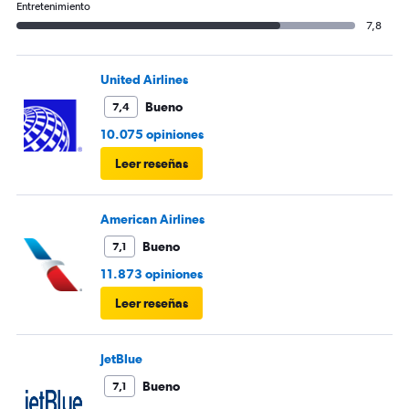
Entretenimiento
7,8
United Airlines
Bueno
7,4
10.075 opiniones
Leer reseñas
American Airlines
Bueno
7,1
11.873 opiniones
Leer reseñas
JetBlue
Bueno
7,1