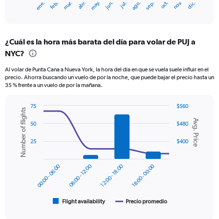
ene.
feb.
mar.
abr.
may.
jun.
jul.
ago.
sep.
oct.
nov.
dic.
X
End
of
axis
interactive
displaying
chart
categories.
¿Cuál es la hora más barata del día para volar de PUJ a
Range:
NYC?
12
categories.
Al volar de Punta Cana a Nueva York, la hora del día en que se vuela suele influir en el
The
precio. Ahorra buscando un vuelo de por la noche, que puede bajar el precio hasta un
chart
35 % frente a un vuelo de por la mañana.
has
1
75
$560
Y
Number of flights
Combination
Chart
axis
Avg. Price
graphic.
chart
50
$480
displaying
with
values.
2
25
$400
Range:
data
series.
0
to
00:00 - 06:00
06:00 - 12:00
12:00 - 18:00
18:00 - 00:00
The
750.
chart
has
1
Flight availability
Precio promedio
End
of
X
interactive