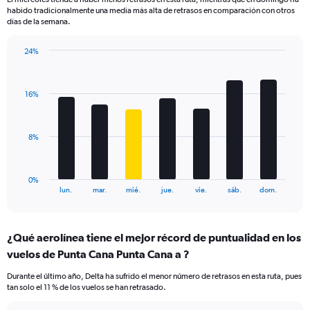
The
habido tradicionalmente una media más alta de retrasos en comparación con otros
chart
días de la semana.
has
1
24%
Y
Bar
Chart
axis
graphic.
chart
displaying
with
values.
16%
7
Range:
bars.
0
to
The
8%
24.
chart
has
1
0%
X
End
lun.
mar.
mié.
jue.
vie.
sáb.
dom.
of
axis
interactive
displaying
chart
categories.
¿Qué aerolínea tiene el mejor récord de puntualidad en los
Range:
vuelos de Punta Cana Punta Cana a ?
7
categories.
Durante el último año, Delta ha sufrido el menor número de retrasos en esta ruta, pues
The
tan solo el 11 % de los vuelos se han retrasado.
chart
has