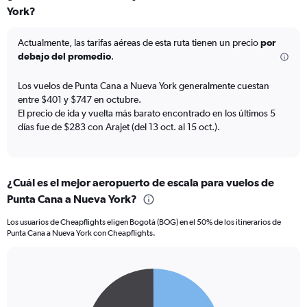
York?
7
categories.
The
Actualmente, las tarifas aéreas de esta ruta tienen un precio
por
chart
debajo del promedio
.
has
1
Los vuelos de Punta Cana a Nueva York generalmente cuestan
Y
entre $401 y $747 en octubre.
axis
El precio de ida y vuelta más barato encontrado en los últimos 5
displaying
días fue de $283 con Arajet (del 13 oct. al 15 oct.).
values.
Range:
0
to
18.
¿Cuál es el mejor aeropuerto de escala para vuelos de
Punta Cana a Nueva York?
Los usuarios de Cheapflights eligen Bogotá (BOG) en el 50% de los itinerarios de
Punta Cana a Nueva York con Cheapflights.
Pie
Chart
graphic.
chart
with