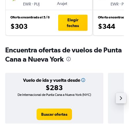
-
Arajet
-
EWR
PUJ
EWR
PUJ
Oferta encontrada el 5/8
Oferta encontrada 
Elegir
$303
$344
fechas
Encuentra ofertas de vuelos de Punta
Cana a Nueva York
Vuelo de ida y vuelta desde
$283
De Internacional de Punta Cana a Nueva York (NYC)
Vuelo de 
Buscar ofertas