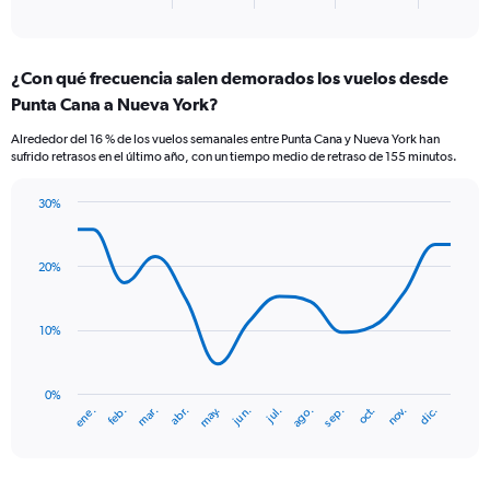
X
of
axis
interactive
displaying
chart
categories.
¿Con qué frecuencia salen demorados los vuelos desde
Range:
Punta Cana a Nueva York?
2
categories.
Alrededor del 16 % de los vuelos semanales entre Punta Cana y Nueva York han
The
sufrido retrasos en el último año, con un tiempo medio de retraso de 155 minutos.
chart
has
30%
1
Line
Chart
Y
graphic.
chart
axis
with
20%
displaying
14
values.
data
Range:
points.
0
10%
to
The
150.
chart
has
0%
ene.
abr.
jul.
oct.
mar.
jun.
sep.
dic.
feb.
may.
ago.
nov.
1
End
of
X
interactive
axis
chart
displaying