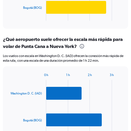
to
chart
800.
has
Bogotá (BOG)
1
X
End
of
axis
interactive
displaying
chart
categories.
¿Qué aeropuerto suele ofrecer la escala más rápida para
Range:
volar de Punta Cana a Nueva York?
2
categories.
Los vuelos con escala en Washington D. C. (IAD) ofrecen la conexión más rápida de
The
esta ruta, con una escala de una duración promedio de 1 h 22 min.
chart
has
1
0 h
1 h
2 h
3 h
Bar
Y
Chart
graphic.
chart
axis
with
displaying
2
Washington D. C. (IAD)
values.
bars.
Range:
0
The
to
chart
750.
has
Bogotá (BOG)
1
End