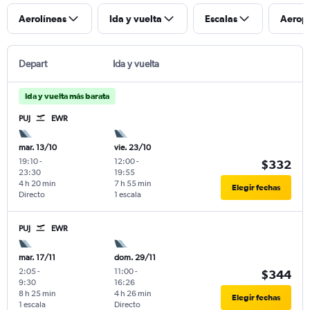
Aerolíneas
Ida y vuelta
Escalas
Aerop
Depart
Ida y vuelta
Ida y vuelta más barata
PUJ
EWR
mar. 13/10
vie. 23/10
19:10
-
12:00
-
$332
23:30
19:55
4 h 20 min
7 h 55 min
Elegir fechas
Directo
1 escala
PUJ
EWR
mar. 17/11
dom. 29/11
2:05
-
11:00
-
$344
9:30
16:26
8 h 25 min
4 h 26 min
Elegir fechas
1 escala
Directo