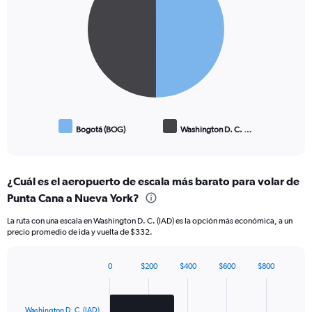
2
slices.
Bogotá (BOG)
Washington D. C. …
End
of
interactive
chart
¿Cuál es el aeropuerto de escala más barato para volar de
Punta Cana a Nueva York?
La ruta con una escala en Washington D. C. (IAD) es la opción más económica, a un
precio promedio de ida y vuelta de $332.
0
$200
$400
$600
$800
Bar
Chart
graphic.
chart
with
2
Washington D. C. (IAD)