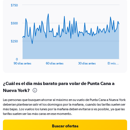
displaying
$750
values.
Chart
Chart
Range:
graphic.
with
0
91
$500
to
data
points.
24.
The
$250
chart
has
1
0
X
End
90 días antes
60 días antes
30 días antes
El mis…
of
axis
interactive
displaying
chart
categories.
¿Cuál es el día más barato para volar de Punta Cana a
Range:
Nueva York?
91
categories.
Las personas que busquen ahorrar al máximo en su vuelo de Punta Cana a Nueva York
The
deberían plantearse salir el los domingos por la mañana, cuando las tarifas suelen ser
chart
más bajas. Los vuelos los lunes por la mañana deben evitarse si es posible, ya que las
has
tarifas suelen ser las más caras en ese momento.
1
Y
Buscar ofertas
axis