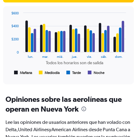
displaying
values.
$600
Range:
Bar
Chart
0
graphic.
chart
$400
to
with
750.
4
data
$200
series.
0
The
lun.
mar.
mié.
jue.
vie.
sáb.
dom.
chart
Todos los horarios son de salida
has
1
Mañana
Mediodía
Tarde
Noche
End
of
X
interactive
axis
chart
displaying
Todos
Opiniones sobre las aerolíneas que
los
operan en Nueva York
horarios
son
de
Lee las opiniones de usuarios anteriores que han volado con
salida.
Delta,United AirlinesyAmerican Airlines desde Punta Cana a
Range:
Nueva York. Los usuarios también pueden ver la puntuación