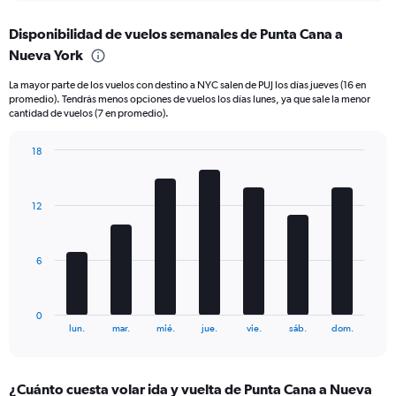
axis
chart
displaying
Disponibilidad de vuelos semanales de Punta Cana a
categories.
Range:
Nueva York
6
La mayor parte de los vuelos con destino a NYC salen de PUJ los días jueves (16 en
categories.
promedio). Tendrás menos opciones de vuelos los días lunes, ya que sale la menor
The
cantidad de vuelos (7 en promedio).
chart
has
18
2
Bar
Y
Chart
graphic.
chart
axes
with
displaying
12
7
Avg.
bars.
Price
and
The
6
Number
chart
of
has
flights.
1
0
X
End
lun.
mar.
mié.
jue.
vie.
sáb.
dom.
of
axis
interactive
displaying
chart
categories.
¿Cuánto cuesta volar ida y vuelta de Punta Cana a Nueva
Range: