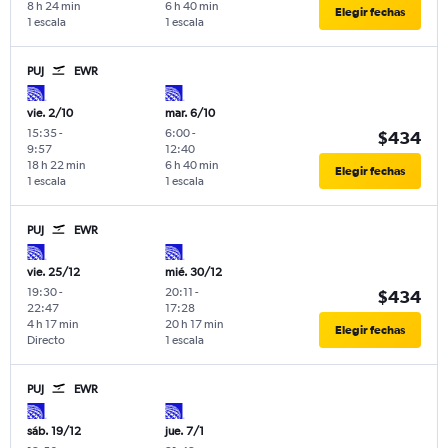
8 h 24 min
6 h 40 min
Elegir fechas
1 escala
1 escala
PUJ
EWR
vie. 2/10
mar. 6/10
15:35
-
6:00
-
$434
9:57
12:40
18 h 22 min
6 h 40 min
Elegir fechas
1 escala
1 escala
PUJ
EWR
vie. 25/12
mié. 30/12
19:30
-
20:11
-
$434
22:47
17:28
4 h 17 min
20 h 17 min
Elegir fechas
Directo
1 escala
PUJ
EWR
sáb. 19/12
jue. 7/1