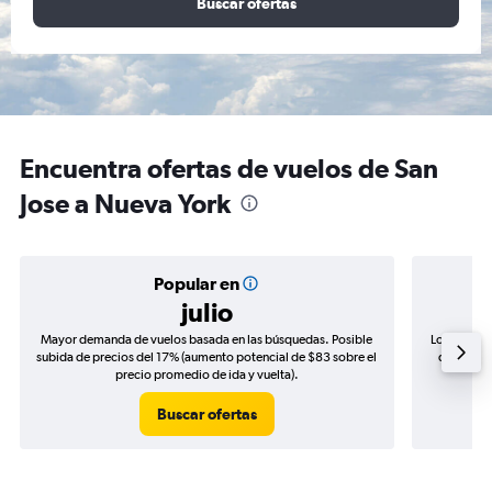
Buscar ofertas
Encuentra ofertas de vuelos de San
Jose a Nueva York
Popular en
julio
Mayor demanda de vuelos basada en las búsquedas. Posible
Los precio
subida de precios del 17% (aumento potencial de $83 sobre el
de precio
precio promedio de ida y vuelta).
Buscar ofertas