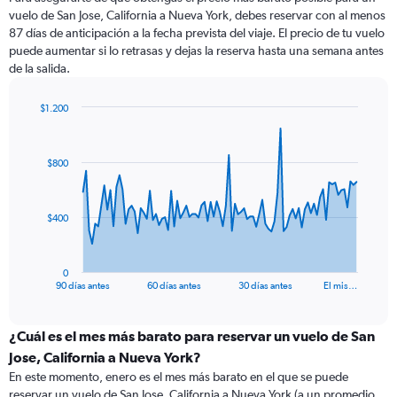
vuelo de San Jose, California a Nueva York, debes reservar con al menos
87 días de anticipación a la fecha prevista del viaje. El precio de tu vuelo
puede aumentar si lo retrasas y dejas la reserva hasta una semana antes
de la salida.
$1.200
Chart
Chart
graphic.
with
91
$800
data
points.
The
$400
chart
has
1
0
X
End
90 días antes
60 días antes
30 días antes
El mis…
of
axis
interactive
displaying
chart
categories.
¿Cuál es el mes más barato para reservar un vuelo de San
Range:
Jose, California a Nueva York?
91
En este momento, enero es el mes más barato en el que se puede
categories.
reservar un vuelo de San Jose, California a Nueva York (a un promedio