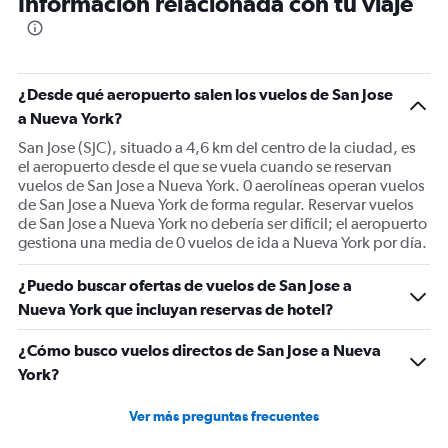
Información relacionada con tu viaje
categories.
The
chart
has
1
¿Desde qué aeropuerto salen los vuelos de San Jose
Y
a Nueva York?
axis
displaying
San Jose (SJC), situado a 4,6 km del centro de la ciudad, es
values.
el aeropuerto desde el que se vuela cuando se reservan
Range:
vuelos de San Jose a Nueva York. 0 aerolíneas operan vuelos
0
de San Jose a Nueva York de forma regular. Reservar vuelos
to
de San Jose a Nueva York no debería ser difícil; el aeropuerto
600.
gestiona una media de 0 vuelos de ida a Nueva York por día.
¿Puedo buscar ofertas de vuelos de San Jose a
Nueva York que incluyan reservas de hotel?
¿Cómo busco vuelos directos de San Jose a Nueva
York?
Ver más preguntas frecuentes