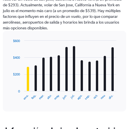
The
de $293). Actualmente, volar de San Jose, California a Nueva York en
chart
julio es el momento más caro (a un promedio de $539). Hay múltiples
has
factores que influyen en el precio de un vuelo, por lo que comparar
1
aerolíneas, aeropuertos de salida y horarios les brinda a los usuarios
Y
más opciones disponibles.
axis
displaying
values.
$600
Range:
Bar
Chart
0
graphic.
chart
with
to
$400
12
1200.
bars.
$200
The
chart
has
0
1
ene.
abr.
jul.
oct.
mar.
jun.
sep.
dic.
feb.
may.
ago.
nov.
X
End
of
axis
interactive
displaying
chart
categories.
Range:
12