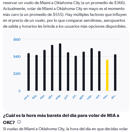
reservar un vuelo de Miami a Oklahoma City (a un promedio de $366).
Actualmente, volar de Miami a Oklahoma City en mayo es el momento
más caro (a un promedio de $555). Hay múltiples factores que influyen
en el precio de un vuelo, por lo que comparar aerolíneas, aeropuertos
de salida y horarios les brinda a los usuarios más opciones disponibles.
$600
Bar
Chart
graphic.
chart
with
$400
12
bars.
$200
The
chart
has
0
1
ene.
abr.
jul.
oct.
mar.
jun.
sep.
dic.
feb.
may.
ago.
nov.
X
End
of
axis
interactive
displaying
chart
categories.
¿Cuál es la hora más barata del día para volar de MIA a
Range:
OKC?
12
Si vuelas de Miami a Oklahoma City, la hora del día en que decidas volar
categories.