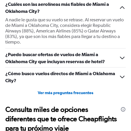
1
¿Cuáles son las aerolíneas más fiables de Miami a
Y
Oklahoma City?
axis
displaying
A nadie le gusta que su vuelo se retrase. Al reservar un vuelo
Number
de Miami a Oklahoma City, considera elegir Republic
of
Airways (88%), American Airlines (85%) o Qatar Airways
flights.
(83%), ya que son los más fiables para llegar a tu destino a
Range:
tiempo.
0
to
¿Puedo buscar ofertas de vuelos de Miami a
12.
Oklahoma City que incluyan reservas de hotel?
¿Cómo busco vuelos directos de Miami a Oklahoma
City?
Ver más preguntas frecuentes
Consulta miles de opciones
diferentes que te ofrece Cheapflights
para tu próximo viaje