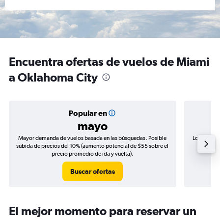
Encuentra ofertas de vuelos de Miami
a Oklahoma City
Popular en
mayo
Mayor demanda de vuelos basada en las búsquedas. Posible
Los precio
subida de precios del 10% (aumento potencial de $55 sobre el
de precio
precio promedio de ida y vuelta).
Buscar ofertas
El mejor momento para reservar un