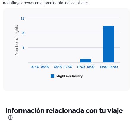
no influye apenas en el precio total de los billetes.
The
chart
has
12
1
Bar
Chart
Number of flights
Y
graphic.
chart
axis
8
with
6
displaying
bars.
values.
4
Range:
The
0
chart
to
has
600.
00:00 - 06:00
06:00 - 12:00
12:00 - 18:00
18:00 - 00:00
1
Flight availability
X
End
of
axis
interactive
displaying
chart
categories.
Range:
6
Información relacionada con tu viaje
categories.
The
chart
has