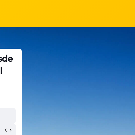
sde
l