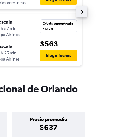
rias aerolíneas
-
MCO
ASU
escala
vie. 16/10
Oferta encontrada
 h 57 min
8:25
el 3/8
pa Airlines
-
ASU
MCO
$563
escala
dom. 25/10
 h 25 min
15:20
Elegir fechas
pa Airlines
-
MCO
ASU
acional de Orlando
Precio promedio
$637