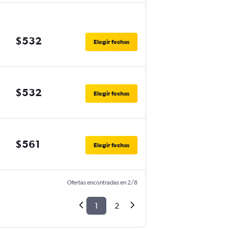
$532
Elegir fechas
$532
Elegir fechas
$561
Elegir fechas
Ofertas encontradas en 2/8
1
2