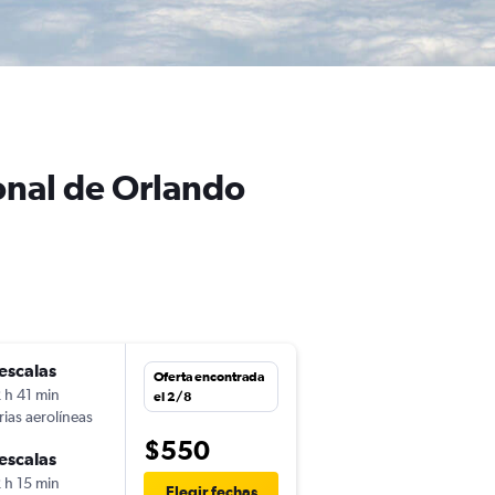
onal de Orlando
escalas
dom. 16/8
Oferta encontrada
 h 41 min
6:33
el 2/8
rias aerolíneas
-
ASU
MCO
$550
escalas
lun. 24/8
 h 15 min
16:58
Elegir fechas