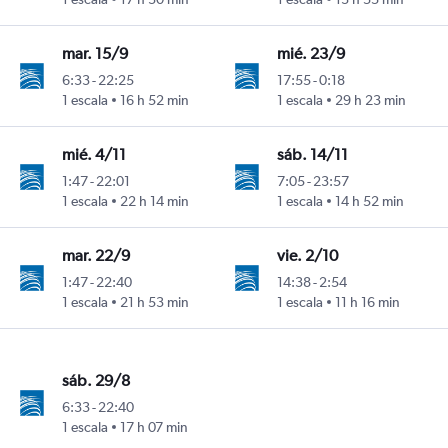
mar. 15/9
mié. 23/9
6:33
-
22:25
17:55
-
0:18
1 escala
16 h 52 min
1 escala
29 h 23 min
mié. 4/11
sáb. 14/11
1:47
-
22:01
7:05
-
23:57
1 escala
22 h 14 min
1 escala
14 h 52 min
mar. 22/9
vie. 2/10
1:47
-
22:40
14:38
-
2:54
1 escala
21 h 53 min
1 escala
11 h 16 min
sáb. 29/8
6:33
-
22:40
1 escala
17 h 07 min