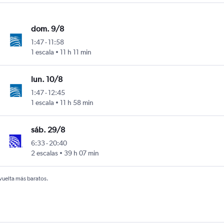
dom. 9/8
1:47
-
11:58
1 escala
11 h 11 min
lun. 10/8
1:47
-
12:45
1 escala
11 h 58 min
sáb. 29/8
6:33
-
20:40
2 escalas
39 h 07 min
 vuelta más baratos.