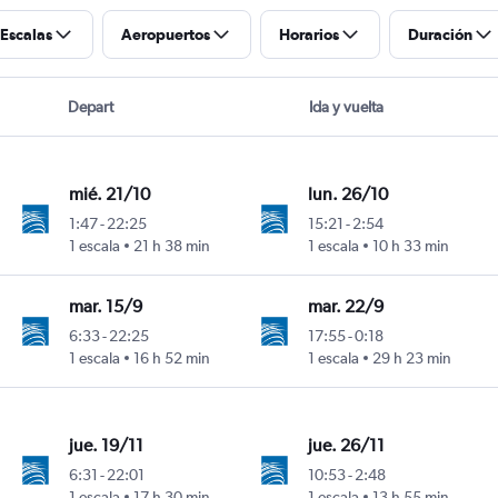
Escalas
Aeropuertos
Horarios
Duración
Depart
Ida y vuelta
mié. 21/10
lun. 26/10
1:47
-
22:25
15:21
-
2:54
1 escala
21 h 38 min
1 escala
10 h 33 min
mar. 15/9
mar. 22/9
6:33
-
22:25
17:55
-
0:18
1 escala
16 h 52 min
1 escala
29 h 23 min
jue. 19/11
jue. 26/11
6:31
-
22:01
10:53
-
2:48
1 escala
17 h 30 min
1 escala
13 h 55 min