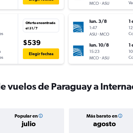
-
Va
MCO
ASU
lun. 3/8
1 
Oferta encontrada
n
1:47
12
el 31/7
es
-
Co
ASU
MCO
$539
lun. 10/8
1 
n
15:23
10
Elegir fechas
es
-
Co
MCO
ASU
de vuelos de Paraguay a Intern
Popular en
Más barato en
julio
agosto