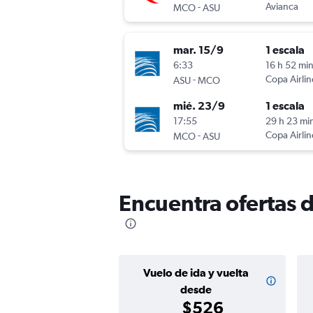
-
Avianca
MCO
ASU
mar. 15/9
1 escala
6:33
16 h 52 mi
-
Copa Airlin
ASU
MCO
mié. 23/9
1 escala
17:55
29 h 23 mi
-
Copa Airlin
MCO
ASU
Encuentra ofertas 
Vuelo de ida y vuelta
desde
$526