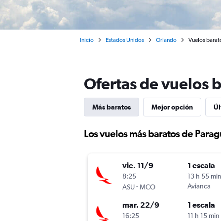
Inicio
Estados Unidos
Orlando
Vuelos barat
Ofertas de vuelos 
Más baratos
Mejor opción
Úl
Los vuelos más baratos de Parag
vie. 11/9
1 escala
8:25
13 h 55 mi
-
Avianca
ASU
MCO
mar. 22/9
1 escala
16:25
11 h 15 min