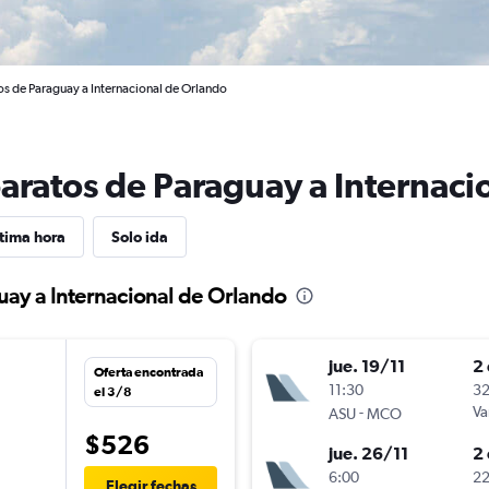
os de Paraguay a Internacional de Orlando
baratos de Paraguay a Internaci
tima hora
Solo ida
uay a Internacional de Orlando
jue. 19/11
2 
Oferta encontrada
n
11:30
32
el 3/8
-
Va
ASU
MCO
$526
jue. 26/11
2 
6:00
22
Elegir fechas