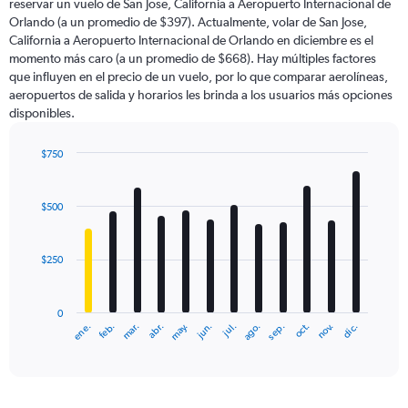
reservar un vuelo de San Jose, California a Aeropuerto Internacional de
The
Orlando (a un promedio de $397). Actualmente, volar de San Jose,
chart
California a Aeropuerto Internacional de Orlando en diciembre es el
has
momento más caro (a un promedio de $668). Hay múltiples factores
1
que influyen en el precio de un vuelo, por lo que comparar aerolíneas,
Y
aeropuertos de salida y horarios les brinda a los usuarios más opciones
axis
disponibles.
displaying
values.
Range:
$750
0
Bar
Chart
to
graphic.
chart
with
1200.
$500
12
bars.
$250
The
chart
has
0
1
ene.
abr.
jul.
oct.
mar.
jun.
sep.
dic.
feb.
may.
ago.
nov.
X
End
of
axis
interactive
displaying
chart
categories.
Range: