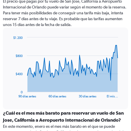
El precio que pagas por tu vuelo de San Jose, California a Aeropuerto
Internacional de Orlando puede variar según el momento de la reserva.
Para tener más posibilidades de conseguir una tarifa más baja, intenta
reservar 7 días antes de tu viaje. Es probable que las tarifas aumenten
unos 15 días antes de la fecha de salida.
$1.200
Chart
Chart
graphic.
with
91
$800
data
points.
The
$400
chart
has
1
0
X
End
90 días antes
60 días antes
30 días antes
El mis…
of
axis
interactive
displaying
chart
categories.
¿Cuál es el mes más barato para reservar un vuelo de San
Range:
Jose, California a Aeropuerto Internacional de Orlando?
91
En este momento, enero es el mes más barato en el que se puede
categories.