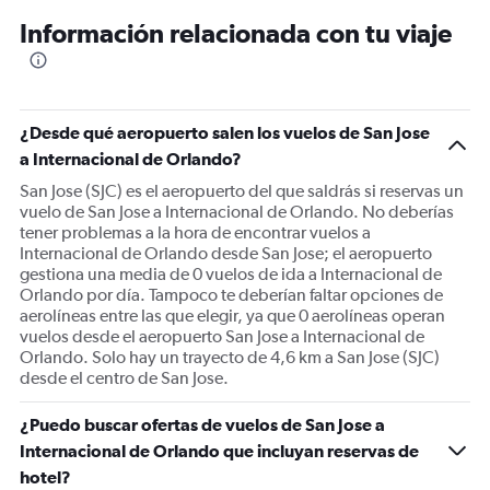
12
Información relacionada con tu viaje
categories.
The
chart
has
1
¿Desde qué aeropuerto salen los vuelos de San Jose
Y
a Internacional de Orlando?
axis
displaying
San Jose (SJC) es el aeropuerto del que saldrás si reservas un
values.
vuelo de San Jose a Internacional de Orlando. No deberías
Range:
tener problemas a la hora de encontrar vuelos a
0
Internacional de Orlando desde San Jose; el aeropuerto
to
gestiona una media de 0 vuelos de ida a Internacional de
750.
Orlando por día. Tampoco te deberían faltar opciones de
aerolíneas entre las que elegir, ya que 0 aerolíneas operan
vuelos desde el aeropuerto San Jose a Internacional de
Orlando. Solo hay un trayecto de 4,6 km a San Jose (SJC)
desde el centro de San Jose.
¿Puedo buscar ofertas de vuelos de San Jose a
Internacional de Orlando que incluyan reservas de
hotel?