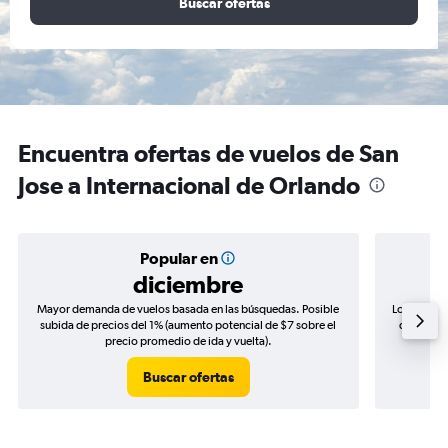
Buscar ofertas
Encuentra ofertas de vuelos de San
Jose a Internacional de Orlando
Popular en
diciembre
Mayor demanda de vuelos basada en las búsquedas. Posible
Los precio
subida de precios del 1% (aumento potencial de $7 sobre el
de precio
precio promedio de ida y vuelta).
Buscar ofertas