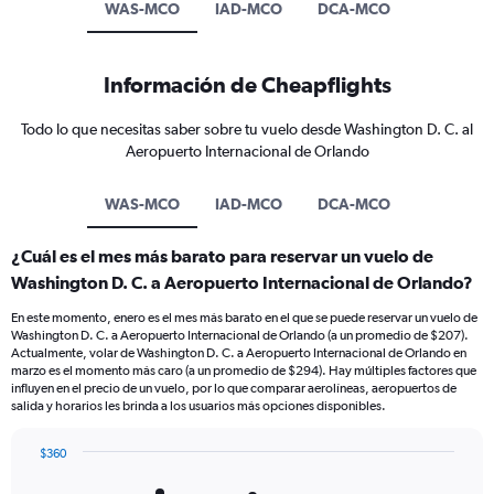
WAS-MCO
IAD-MCO
DCA-MCO
Información de Cheapflights
Todo lo que necesitas saber sobre tu vuelo desde Washington D. C. al
Aeropuerto Internacional de Orlando
WAS-MCO
IAD-MCO
DCA-MCO
¿Cuál es el mes más barato para reservar un vuelo de
Washington D. C. a Aeropuerto Internacional de Orlando?
En este momento, enero es el mes más barato en el que se puede reservar un vuelo de
Washington D. C. a Aeropuerto Internacional de Orlando (a un promedio de $207).
Actualmente, volar de Washington D. C. a Aeropuerto Internacional de Orlando en
marzo es el momento más caro (a un promedio de $294). Hay múltiples factores que
influyen en el precio de un vuelo, por lo que comparar aerolíneas, aeropuertos de
salida y horarios les brinda a los usuarios más opciones disponibles.
$360
Bar
Chart
graphic.
chart