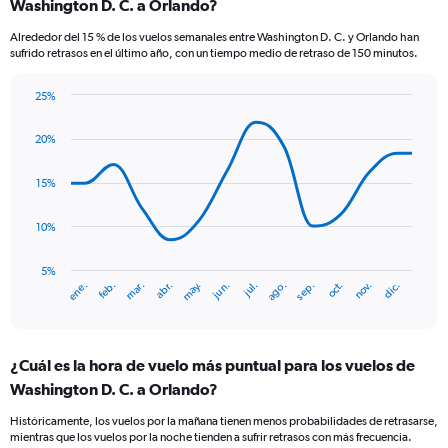
Washington D. C. a Orlando?
Alrededor del 15 % de los vuelos semanales entre Washington D. C. y Orlando han
sufrido retrasos en el último año, con un tiempo medio de retraso de 150 minutos.
25%
Line
Chart
graphic.
chart
20%
with
14
data
15%
points.
10%
The
chart
has
5%
ene.
abr.
jul.
oct.
mar.
jun.
sep.
dic.
feb.
may.
ago.
nov.
1
End
of
X
interactive
axis
chart
displaying
¿Cuál es la hora de vuelo más puntual para los vuelos de
categories.
Range:
Washington D. C. a Orlando?
14
Históricamente, los vuelos por la mañana tienen menos probabilidades de retrasarse,
categories.
mientras que los vuelos por la noche tienden a sufrir retrasos con más frecuencia.
The