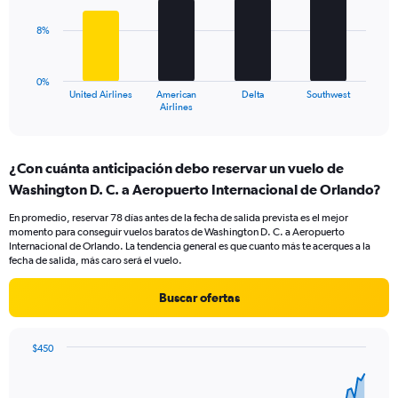
values.
bars.
Range:
8%
0
The
to
chart
24.
has
0%
1
United Airlines
American
Delta
Southwest
X
End
Airlines
of
axis
interactive
displaying
chart
categories.
¿Con cuánta anticipación debo reservar un vuelo de
Range:
Washington D. C. a Aeropuerto Internacional de Orlando?
4
categories.
En promedio, reservar 78 días antes de la fecha de salida prevista es el mejor
The
momento para conseguir vuelos baratos de Washington D. C. a Aeropuerto
chart
Internacional de Orlando. La tendencia general es que cuanto más te acerques a la
has
fecha de salida, más caro será el vuelo.
1
Y
Buscar ofertas
axis
displaying
values.
$450
Range:
Chart
Chart
0
graphic.
with
to
91