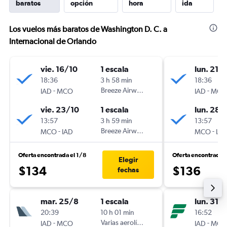
baratos
opción
hora
ida
Los vuelos más baratos de Washington D. C. a
Internacional de Orlando
vie. 16/10
1 escala
lun. 21/
18:36
3 h 58 min
18:36
-
Breeze Airways
-
IAD
MCO
IAD
MCO
vie. 23/10
1 escala
lun. 28/
13:57
3 h 59 min
13:57
-
Breeze Airways
-
MCO
IAD
MCO
IAD
Oferta encontrada el 1/8
Oferta encontrada 
Elegir
$134
$136
fechas
mar. 25/8
1 escala
lun. 31/
20:39
10 h 01 min
16:52
-
Varias aerolíneas
-
IAD
MCO
IAD
MCO