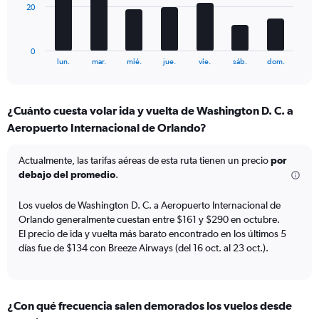
and
The
20
Number
chart
of
has
flights.
1
0
X
End
lun.
mar.
mié.
jue.
vie.
sáb.
dom.
of
axis
interactive
displaying
chart
categories.
¿Cuánto cuesta volar ida y vuelta de Washington D. C. a
Range:
Aeropuerto Internacional de Orlando?
7
categories.
The
Actualmente, las tarifas aéreas de esta ruta tienen un precio
por
chart
debajo del promedio
.
has
1
Los vuelos de Washington D. C. a Aeropuerto Internacional de
Y
Orlando generalmente cuestan entre $161 y $290 en octubre.
axis
El precio de ida y vuelta más barato encontrado en los últimos 5
displaying
días fue de $134 con Breeze Airways (del 16 oct. al 23 oct.).
values.
Range:
0
to
60.
¿Con qué frecuencia salen demorados los vuelos desde