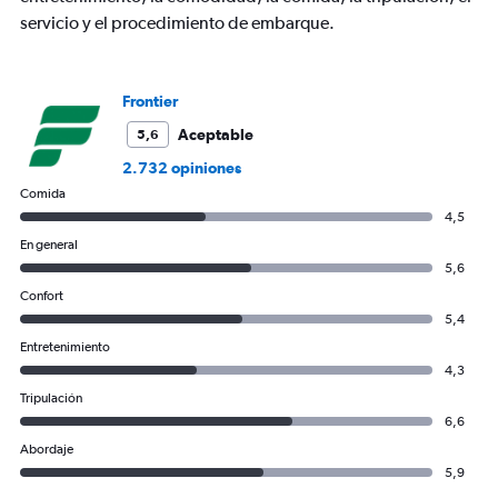
has
servicio y el procedimiento de embarque.
1
Y
axis
displaying
Frontier
values.
Range:
Aceptable
5,6
0
2.732 opiniones
to
450.
Comida
4,5
En general
5,6
Confort
5,4
Entretenimiento
4,3
Tripulación
6,6
Abordaje
5,9