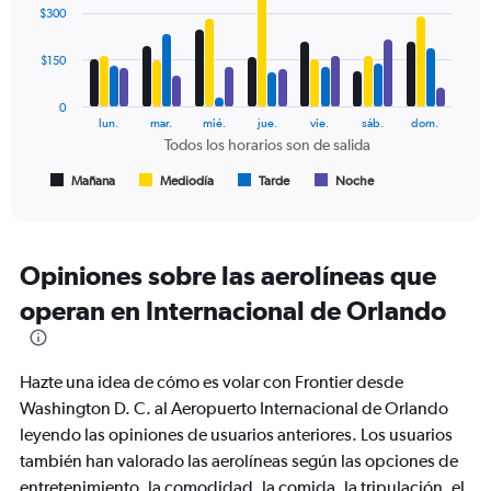
graphic.
chart
$300
to
with
450.
4
data
$150
series.
0
The
lun.
mar.
mié.
jue.
vie.
sáb.
dom.
chart
Todos los horarios son de salida
has
1
Mañana
Mediodía
Tarde
Noche
End
of
X
interactive
axis
chart
displaying
Todos
Opiniones sobre las aerolíneas que
los
operan en Internacional de Orlando
horarios
son
de
salida.
Hazte una idea de cómo es volar con Frontier desde
Range:
Washington D. C. al Aeropuerto Internacional de Orlando
7
categories.
leyendo las opiniones de usuarios anteriores. Los usuarios
The
también han valorado las aerolíneas según las opciones de
chart
entretenimiento, la comodidad, la comida, la tripulación, el