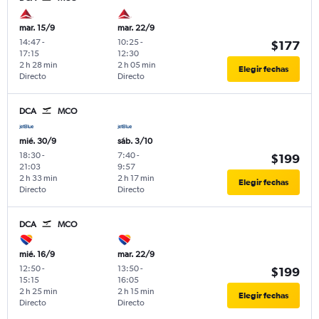
mar. 15/9
mar. 22/9
14:47
-
10:25
-
$177
17:15
12:30
2 h 28 min
2 h 05 min
Elegir fechas
Directo
Directo
DCA
MCO
mié. 30/9
sáb. 3/10
18:30
-
7:40
-
$199
21:03
9:57
2 h 33 min
2 h 17 min
Elegir fechas
Directo
Directo
DCA
MCO
mié. 16/9
mar. 22/9
12:50
-
13:50
-
$199
15:15
16:05
2 h 25 min
2 h 15 min
Elegir fechas
Directo
Directo