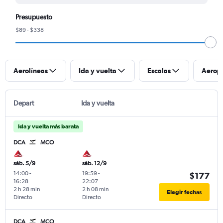
Presupuesto
$89 - $338
Aerolíneas
Ida y vuelta
Escalas
Aerop
Depart
Ida y vuelta
Ida y vuelta más barata
DCA
MCO
sáb. 5/9
sáb. 12/9
14:00
-
19:59
-
$177
16:28
22:07
2 h 28 min
2 h 08 min
Elegir fechas
Directo
Directo
DCA
MCO