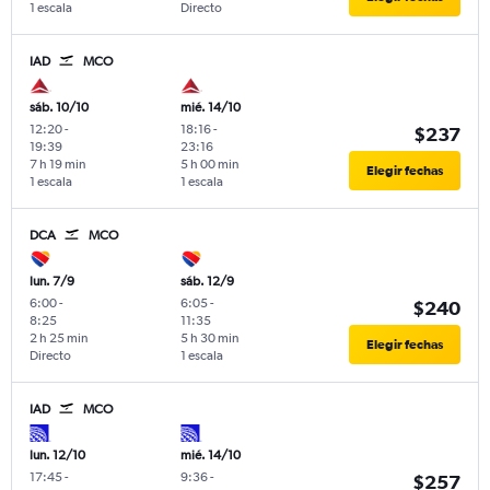
1 escala
Directo
IAD
MCO
sáb. 10/10
mié. 14/10
12:20
-
18:16
-
$237
19:39
23:16
7 h 19 min
5 h 00 min
Elegir fechas
1 escala
1 escala
DCA
MCO
lun. 7/9
sáb. 12/9
6:00
-
6:05
-
$240
8:25
11:35
2 h 25 min
5 h 30 min
Elegir fechas
Directo
1 escala
IAD
MCO
lun. 12/10
mié. 14/10
17:45
-
9:36
-
$257