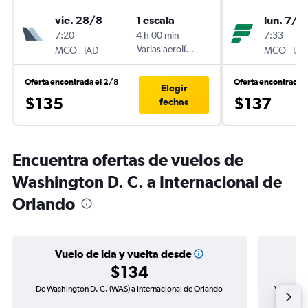
vie. 28/8
1 escala
lun. 7/9
7:20
4 h 00 min
7:33
-
Varias aerolíneas
-
MCO
IAD
MCO
IAD
Oferta encontrada el 2/8
Oferta encontrada e
Elegir
$135
$137
fechas
Encuentra ofertas de vuelos de
Washington D. C. a Internacional de
Orlando
Vuelo de ida y vuelta desde
$134
De Washington D. C. (WAS) a Internacional de Orlando
Vuelo de 