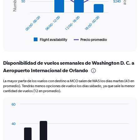
50
$240
data
0
series.
to
360.
00:00 - 06:00
06:00 - 12:00
12:00 - 18:00
18:00 - 00:00
The
chart
has
1
Flight availability
Precio promedio
End
of
X
interactive
axis
chart
displaying
Disponibilidad de vuelos semanales de Washington D. C. a
categories.
Range:
Aeropuerto Internacional de Orlando
6
La mayor parte de los vuelos con destino a MCO salen de WAS los días martes (43 en
categories.
promedio). Tendrás menos opciones de vuelos los días sábado, ya que sale la menor
The
cantidad de vuelos (12 en promedio).
chart
has
60
2
Bar
Y
Chart
graphic.
chart
axes
with
displaying
40
7
Avg.
bars.
Price