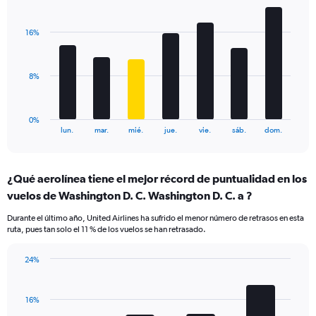
Bar
Chart
axis
graphic.
chart
displaying
with
values.
16%
7
Range:
bars.
0
to
The
8%
30.
chart
has
1
0%
X
End
lun.
mar.
mié.
jue.
vie.
sáb.
dom.
of
axis
interactive
displaying
chart
categories.
¿Qué aerolínea tiene el mejor récord de puntualidad en los
Range:
vuelos de Washington D. C. Washington D. C. a ?
7
categories.
Durante el último año, United Airlines ha sufrido el menor número de retrasos en esta
The
ruta, pues tan solo el 11 % de los vuelos se han retrasado.
chart
has
24%
1
Bar
Chart
Y
graphic.
chart
axis
with
16%
displaying
4