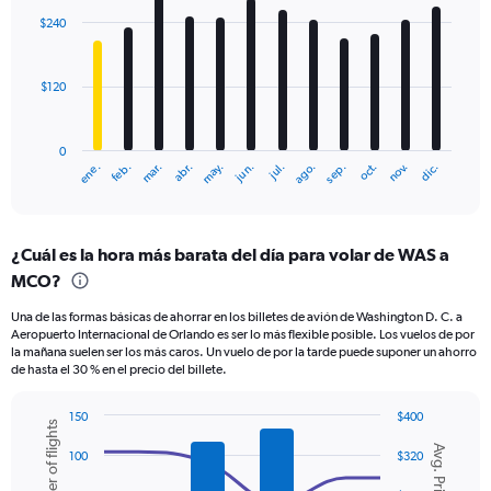
with
$240
12
bars.
$120
The
chart
has
0
1
mar.
jun.
sep.
dic.
ene.
abr.
jul.
oct.
feb.
may.
ago.
nov.
X
End
of
axis
interactive
displaying
chart
categories.
¿Cuál es la hora más barata del día para volar de WAS a
Range:
MCO?
12
categories.
Una de las formas básicas de ahorrar en los billetes de avión de Washington D. C. a
The
Aeropuerto Internacional de Orlando es ser lo más flexible posible. Los vuelos de por
chart
la mañana suelen ser los más caros. Un vuelo de por la tarde puede suponer un ahorro
has
de hasta el 30 % en el precio del billete.
1
Y
150
$400
axis
Number of flights
Combination
Chart
displaying
Avg. Price
graphic.
chart
100
$320
values.
with
Range:
2