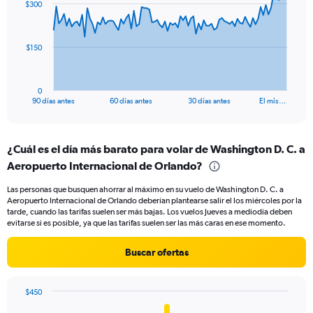
$300
data
24.
points.
The
$150
chart
has
1
0
X
End
90 días antes
60 días antes
30 días antes
El mis…
of
axis
interactive
displaying
chart
categories.
¿Cuál es el día más barato para volar de Washington D. C. a
Range:
Aeropuerto Internacional de Orlando?
91
categories.
Las personas que busquen ahorrar al máximo en su vuelo de Washington D. C. a
The
Aeropuerto Internacional de Orlando deberían plantearse salir el los miércoles por la
chart
tarde, cuando las tarifas suelen ser más bajas. Los vuelos Jueves a mediodía deben
has
evitarse si es posible, ya que las tarifas suelen ser las más caras en ese momento.
1
Y
Buscar ofertas
axis
displaying
values.
$450
Range:
Bar
Chart
0