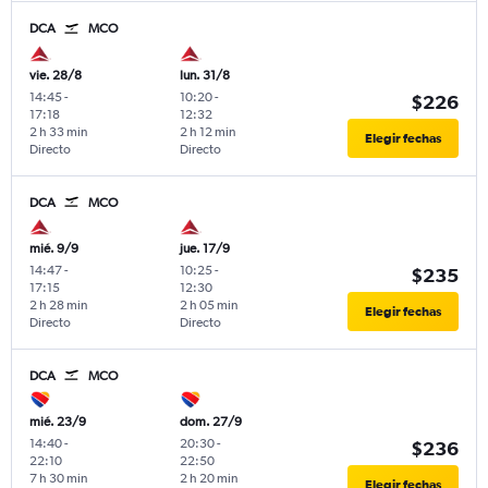
DCA
MCO
vie. 28/8
lun. 31/8
14:45
-
10:20
-
$226
17:18
12:32
2 h 33 min
2 h 12 min
Elegir fechas
Directo
Directo
DCA
MCO
mié. 9/9
jue. 17/9
14:47
-
10:25
-
$235
17:15
12:30
2 h 28 min
2 h 05 min
Elegir fechas
Directo
Directo
DCA
MCO
mié. 23/9
dom. 27/9
14:40
-
20:30
-
$236
22:10
22:50
7 h 30 min
2 h 20 min
Elegir fechas