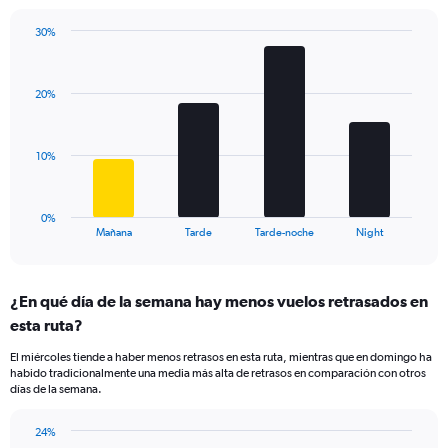
chart
has
30%
Bar
1
Chart
graphic.
chart
Y
with
axis
20%
4
displaying
bars.
values.
Range:
The
10%
5
chart
to
has
25.
1
0%
X
End
Mañana
Tarde
Tarde-noche
Night
of
axis
interactive
displaying
chart
categories.
¿En qué día de la semana hay menos vuelos retrasados en
Range:
esta ruta?
4
categories.
El miércoles tiende a haber menos retrasos en esta ruta, mientras que en domingo ha
The
habido tradicionalmente una media más alta de retrasos en comparación con otros
chart
días de la semana.
has
1
24%
Y