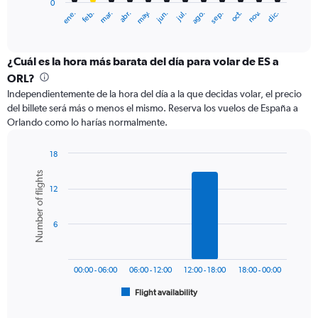
0
1
ene.
feb.
mar.
abr.
may.
jun.
jul.
ago.
sep.
oct.
nov.
dic.
X
End
of
axis
interactive
displaying
chart
categories.
¿Cuál es la hora más barata del día para volar de ES a
Range:
ORL?
12
Independientemente de la hora del día a la que decidas volar, el precio
categories.
del billete será más o menos el mismo. Reserva los vuelos de España a
The
Orlando como lo harías normalmente.
chart
has
1
18
Y
Bar
Chart
Number of flights
graphic.
chart
axis
12
with
displaying
6
values.
bars.
Range:
6
0
The
to
chart
1200.
has
00:00 - 06:00
06:00 - 12:00
12:00 - 18:00
18:00 - 00:00
1
Flight availability
X
End
of
axis
interactive