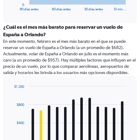
1
0
X
End
90 días antes
60 días antes
30 días antes
El mis…
of
axis
interactive
displaying
chart
categories.
¿Cuál es el mes más barato para reservar un vuelo de
Range:
España a Orlando?
91
En este momento, febrero es el mes más barato en el que se puede
categories.
reservar un vuelo de España a Orlando (a un promedio de $682).
The
Actualmente, volar de España a Orlando en julio es el momento más
chart
caro (a un promedio de $957). Hay múltiples factores que influyen en el
has
precio de un vuelo, por lo que comparar aerolíneas, aeropuertos de
1
salida y horarios les brinda a los usuarios más opciones disponibles.
Y
axis
displaying
$1.200
values.
Bar
Chart
Range:
graphic.
chart
with
0
$800
12
to
bars.
1500.
$400
The
chart
has