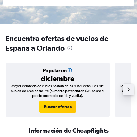
Encuentra ofertas de vuelos de
España a Orlando
Popular en
diciembre
Mayor demanda de vuelos basada en las búsquedas. Posible
Los precio
subida de precios del 4% (aumento potencial de $36 sobre el
de precio
precio promedio de ida y vuelta).
Buscar ofertas
Información de Cheapflights