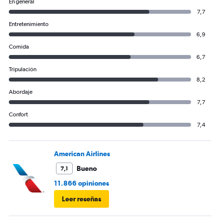
En general
7,7
Entretenimiento
6,9
Comida
6,7
Tripulación
8,2
Abordaje
7,7
Confort
7,4
American Airlines
Bueno
7,1
11.866 opiniones
Leer reseñas