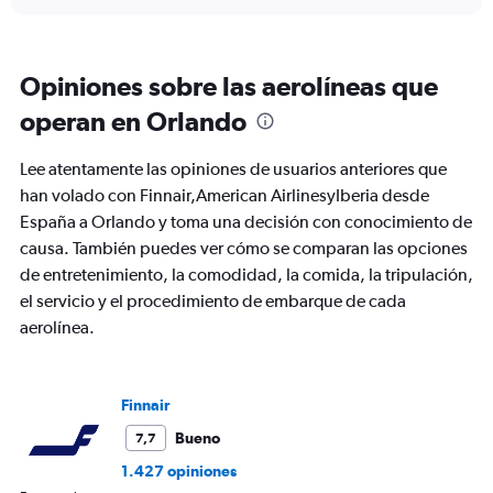
displaying
chart
categories.
Range:
6
Opiniones sobre las aerolíneas que
categories.
The
operan en Orlando
chart
has
Lee atentamente las opiniones de usuarios anteriores que
1
Y
han volado con Finnair,American AirlinesyIberia desde
axis
España a Orlando y toma una decisión con conocimiento de
displaying
causa. También puedes ver cómo se comparan las opciones
Number
de entretenimiento, la comodidad, la comida, la tripulación,
of
flights.
el servicio y el procedimiento de embarque de cada
Range:
aerolínea.
0
to
18.
Finnair
Bueno
7,7
1.427 opiniones