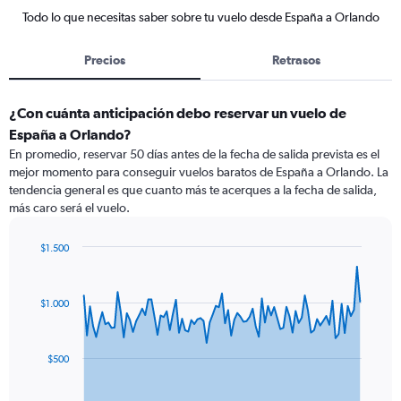
Todo lo que necesitas saber sobre tu vuelo desde España a Orlando
Precios
Retrasos
¿Con cuánta anticipación debo reservar un vuelo de
España a Orlando?
En promedio, reservar 50 días antes de la fecha de salida prevista es el
mejor momento para conseguir vuelos baratos de España a Orlando. La
tendencia general es que cuanto más te acerques a la fecha de salida,
más caro será el vuelo.
$1.500
Chart
Chart
graphic.
with
91
$1.000
data
points.
The
$500
chart
has