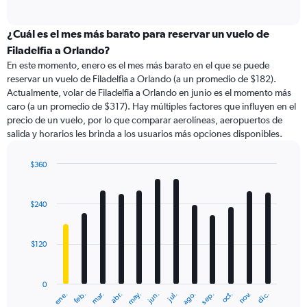
of
axis
interactive
displaying
chart
categories.
¿Cuál es el mes más barato para reservar un vuelo de
Range:
Filadelfia a Orlando?
91
En este momento, enero es el mes más barato en el que se puede
categories.
reservar un vuelo de Filadelfia a Orlando (a un promedio de $182).
The
Actualmente, volar de Filadelfia a Orlando en junio es el momento más
chart
caro (a un promedio de $317). Hay múltiples factores que influyen en el
has
precio de un vuelo, por lo que comparar aerolíneas, aeropuertos de
1
salida y horarios les brinda a los usuarios más opciones disponibles.
Y
axis
displaying
$360
values.
Bar
Chart
Range:
graphic.
chart
with
0
$240
12
to
bars.
360.
$120
The
chart
has
0
1
ene.
feb.
mar.
abr.
may.
jun.
jul.
ago.
sep.
oct.
nov.
dic.
X
End