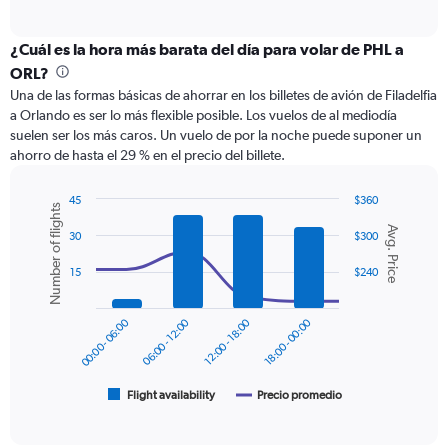
of
axis
interactive
displaying
chart
categories.
¿Cuál es la hora más barata del día para volar de PHL a
Range:
ORL?
12
Una de las formas básicas de ahorrar en los billetes de avión de Filadelfia
categories.
a Orlando es ser lo más flexible posible. Los vuelos de al mediodía
The
suelen ser los más caros. Un vuelo de por la noche puede suponer un
chart
ahorro de hasta el 29 % en el precio del billete.
has
1
Y
45
$360
Number of flights
axis
Combination
Chart
Avg. Price
graphic.
chart
displaying
30
$300
with
values.
2
15
$240
Range:
data
0
series.
to
00:00 - 06:00
06:00 - 12:00
12:00 - 18:00
18:00 - 00:00
360.
The
chart
has
1
Flight availability
Precio promedio
End
of
X
interactive
axis
chart