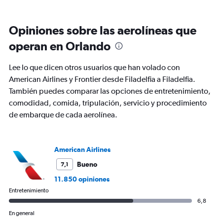
displaying
categories.
Range:
Opiniones sobre las aerolíneas que
6
categories.
operan en Orlando
The
chart
Lee lo que dicen otros usuarios que han volado con
has
2
American Airlines y Frontier desde Filadelfia a Filadelfia.
Y
También puedes comparar las opciones de entretenimiento,
axes
comodidad, comida, tripulación, servicio y procedimiento
displaying
de embarque de cada aerolínea.
Avg.
Price
and
Number
American Airlines
of
flights.
Bueno
7,1
11.850 opiniones
Entretenimiento
6,8
En general