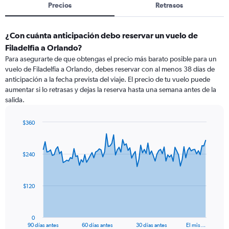
Precios
Retrasos
¿Con cuánta anticipación debo reservar un vuelo de
Filadelfia a Orlando?
Para asegurarte de que obtengas el precio más barato posible para un
vuelo de Filadelfia a Orlando, debes reservar con al menos 38 días de
anticipación a la fecha prevista del viaje. El precio de tu vuelo puede
aumentar si lo retrasas y dejas la reserva hasta una semana antes de la
salida.
$360
Chart
Chart
graphic.
with
91
$240
data
points.
The
$120
chart
has
1
0
X
End
90 días antes
60 días antes
30 días antes
El mis…