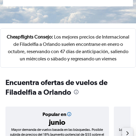
Cheapflights Consejo:
Los mejores precios de Internacional
de Filadelfia a Orlando suelen encontrarse en enero o
octubre, reservando con 47 días de anticipación, saliendo
un miércoles o sábado y regresando un viernes
Encuentra ofertas de vuelos de
Filadelfia a Orlando
Popular en
junio
Mayor demanda de vuelos basada en las búsquedas. Posible
Los precio
subida de precios del 18% (aumento potencial de $55 sobre el
de precio