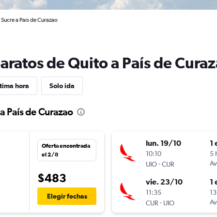
 Sucre a País de Curazao
aratos de Quito a País de Cura
tima hora
Solo ida
 a País de Curazao
lun. 19/10
1 
Oferta encontrada
10:10
5 
el 2/8
-
Av
UIO
CUR
$483
vie. 23/10
1 
11:35
13
Elegir fechas
-
Av
CUR
UIO