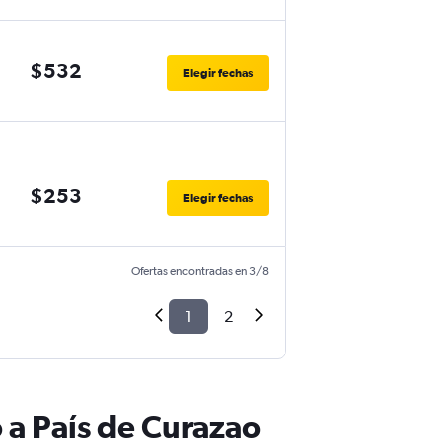
$532
Elegir fechas
$253
Elegir fechas
Ofertas encontradas en 3/8
1
2
 a País de Curazao