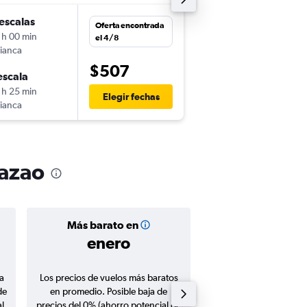
escalas
lun. 24/8
Oferta encontrada
 h 00 min
13:55
el 4/8
ianca
-
UIO
CUR
$507
escala
vie. 28/8
 h 25 min
11:35
Elegir fechas
ianca
-
CUR
UIO
razao
Más barato en
Precio prom
enero
$497
a
Los precios de vuelos más baratos
Promedio de vuelos de 
de
en promedio. Posible baja de
en agosto 20
l
precios del 0% (ahorro potencial de