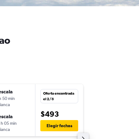
zao
escala
mar. 1/9
Oferta encontrada
h 50 min
18:30
el 2/8
ianca
-
UIO
CUR
$493
escala
dom. 20/9
 h 05 min
19:31
Elegir fechas
ianca
-
CUR
UIO