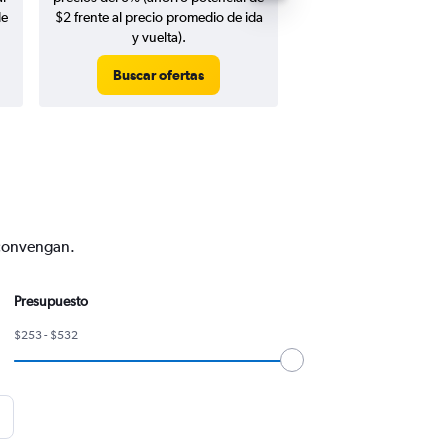
de
$2 frente al precio promedio de ida
y vuelta).
Buscar ofertas
Buscar ofert
e convengan.
Presupuesto
$253 - $532