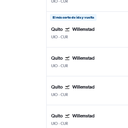
Quito Internacional Mariscal Sucre
Willemstad Hato Int.
UIO
-
CUR
El más corto de ida y vuelta
Quito
Willemstad
Quito Internacional Mariscal Sucre
Willemstad Hato Int.
UIO
-
CUR
Quito
Willemstad
Quito Internacional Mariscal Sucre
Willemstad Hato Int.
UIO
-
CUR
Quito
Willemstad
Quito Internacional Mariscal Sucre
Willemstad Hato Int.
UIO
-
CUR
Quito
Willemstad
Quito Internacional Mariscal Sucre
Willemstad Hato Int.
UIO
-
CUR