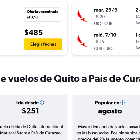
mar. 29/9
2 
Oferta encontrada
19:20
14
el 3/8
-
Av
UIO
CUR
$485
mié. 7/10
1 
18:15
15
Elegir fechas
-
Av
CUR
UIO
de vuelos de Quito a País de Cu
Ida desde
Popular en
$251
agosto
uelo de ida de Quito Internacional
Mayor demanda de vuelos basad
Mariscal Sucre a País de Curazao
en las búsquedas. Posible subida 
precios del 2% (aumento potencia