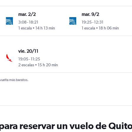
mar. 2/2
mar. 9/2
3:08
-
18:21
19:25
-
12:31
1 escala
14 h 13 min
1 escala
18 h 06 min
vie. 20/11
19:05
-
11:25
2 escalas
15 h 20 min
 vuelta más baratos.
ara reservar un vuelo de Quito