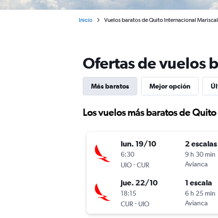
Inicio
Vuelos baratos de Quito Internacional Mariscal
Ofertas de vuelos b
Más baratos
Mejor opción
Úl
Los vuelos más baratos de Quito
lun. 19/10
2 escalas
6:30
9 h 30 min
-
Avianca
UIO
CUR
jue. 22/10
1 escala
18:15
6 h 25 min
-
Avianca
CUR
UIO