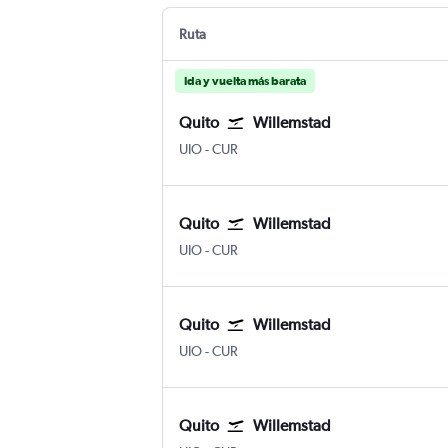
Ruta
Ida y vuelta más barata
Quito
Willemstad
Quito Internacional Mariscal Sucre
Willemstad Hato Int.
UIO
-
CUR
Quito
Willemstad
Quito Internacional Mariscal Sucre
Willemstad Hato Int.
UIO
-
CUR
Quito
Willemstad
Quito Internacional Mariscal Sucre
Willemstad Hato Int.
UIO
-
CUR
Quito
Willemstad