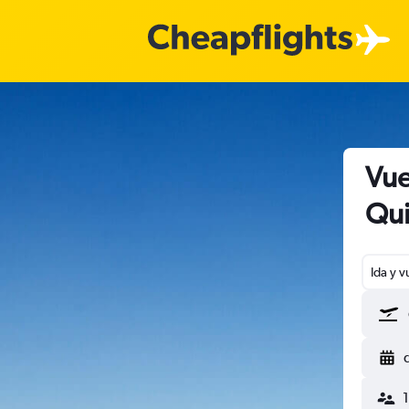
Vue
Qui
Ida y v