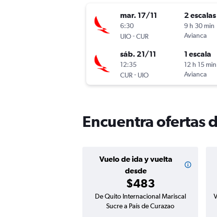
mar. 17/11
2 escalas
6:30
9 h 30 min
-
Avianca
UIO
CUR
sáb. 21/11
1 escala
12:35
12 h 15 min
-
Avianca
CUR
UIO
Encuentra ofertas 
Vuelo de ida y vuelta
desde
$483
De Quito Internacional Mariscal
V
Sucre a País de Curazao