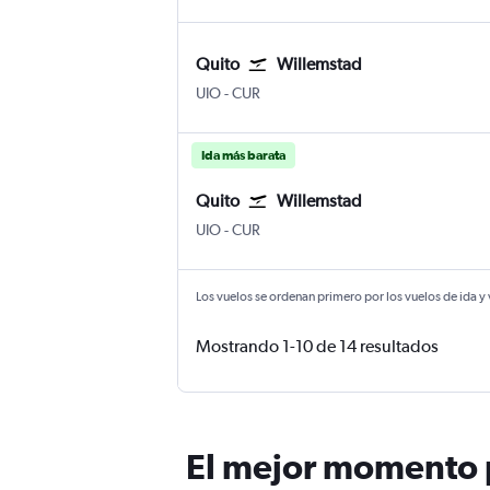
Quito
Willemstad
Quito Internacional Mariscal Sucre
Willemstad Hato Int.
UIO
-
CUR
Ida más barata
Quito
Willemstad
Quito Internacional Mariscal Sucre
Willemstad Hato Int.
UIO
-
CUR
Los vuelos se ordenan primero por los vuelos de ida y
Mostrando 1-10 de 14 resultados
El mejor momento p