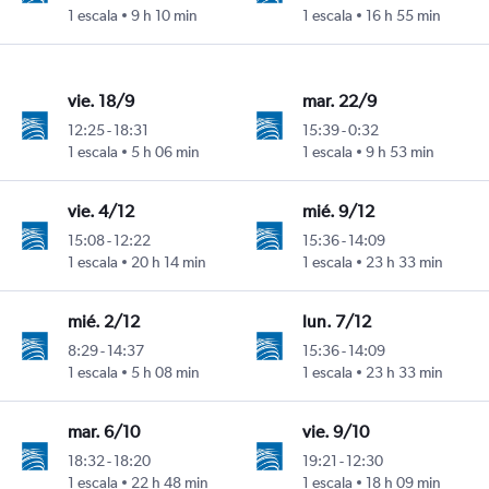
1 escala
9 h 10 min
1 escala
16 h 55 min
vie. 18/9
mar. 22/9
12:25
-
18:31
15:39
-
0:32
1 escala
5 h 06 min
1 escala
9 h 53 min
vie. 4/12
mié. 9/12
15:08
-
12:22
15:36
-
14:09
1 escala
20 h 14 min
1 escala
23 h 33 min
mié. 2/12
lun. 7/12
8:29
-
14:37
15:36
-
14:09
1 escala
5 h 08 min
1 escala
23 h 33 min
mar. 6/10
vie. 9/10
18:32
-
18:20
19:21
-
12:30
1 escala
22 h 48 min
1 escala
18 h 09 min