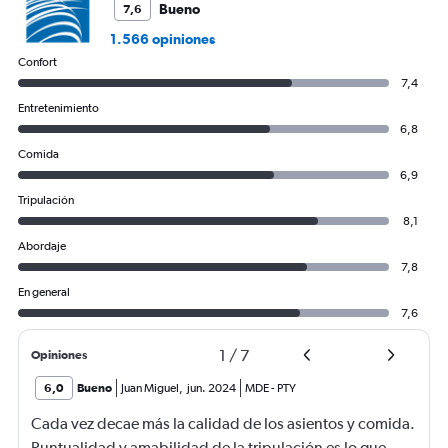
Bueno
7,6
1.566 opiniones
Confort
7,4
Entretenimiento
6,8
Comida
6,9
Tripulación
8,1
Abordaje
7,8
En general
7,6
1
/
7
Opiniones
6,0
Bueno
Juan Miguel
,
jun. 2024
MDE
-
PTY
Cada vez decae más la calidad de los asientos y comida.
Puntualidad y amabilidad de la tripulación es lo que