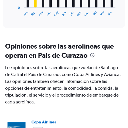
has
0
1
ene.
abr.
jul.
oct.
mar.
jun.
sep.
dic.
feb.
may.
ago.
nov.
X
End
of
axis
interactive
displaying
chart
categories.
Range:
12
Opiniones sobre las aerolíneas que
categories.
The
operan en País de Curazao
chart
has
Lee opiniones sobre las aerolíneas que vuelan de Santiago
1
Y
de Cali al el País de Curazao, como Copa Airlines y Avianca.
axis
Las opiniones también ofrecen información sobre las
displaying
opciones de entretenimiento, la comodidad, la comida, la
values.
tripulación, el servicio y el procedimiento de embarque de
Range:
0
cada aerolínea.
to
600.
Copa Airlines