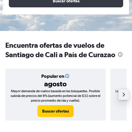
Buscar ofertas
Encuentra ofertas de vuelos de
Santiago de Cali a País de Curazao
Popular en
agosto
Mayor demanda de vuelos basada en las búsquedas. Posible
Los precio
subida de precios del 8% (aumento potencial de $32 sobre el
de precio
precio promedio de ida y vuelta).
Buscar ofertas