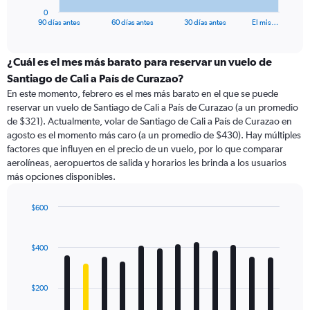
1
0
X
End
90 días antes
60 días antes
30 días antes
El mis…
of
axis
interactive
displaying
chart
categories.
¿Cuál es el mes más barato para reservar un vuelo de
Range:
Santiago de Cali a País de Curazao?
91
En este momento, febrero es el mes más barato en el que se puede
categories.
reservar un vuelo de Santiago de Cali a País de Curazao (a un promedio
The
de $321). Actualmente, volar de Santiago de Cali a País de Curazao en
chart
agosto es el momento más caro (a un promedio de $430). Hay múltiples
has
factores que influyen en el precio de un vuelo, por lo que comparar
1
aerolíneas, aeropuertos de salida y horarios les brinda a los usuarios
Y
más opciones disponibles.
axis
displaying
values.
$600
Range:
Bar
Chart
0
graphic.
chart
with
to
$400
12
750.
bars.
$200
The
chart