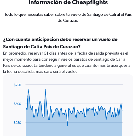
Información de Cheapflights
Todo lo que necesitas saber sobre tu vuelo de Santiago de Cali al el País
de Curazao
¿Con cuánta anticipación debo reservar un vuelo de
Santiago de Cali a País de Curazao?
En promedio, reservar 51 días antes de la fecha de salida prevista es el
mejor momento para conseguir vuelos baratos de Santiago de Cali a
País de Curazao. La tendencia general es que cuanto más te acerques a
la fecha de salida, más caro será el vuelo.
$750
Chart
Chart
graphic.
with
91
$500
data
points.
The
$250
chart
has