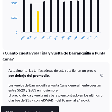
with
to
$500
12
1200.
bars.
$250
The
chart
has
0
1
ene.
abr.
jul.
oct.
mar.
jun.
sep.
dic.
feb.
may.
ago.
nov.
X
End
of
axis
interactive
displaying
chart
categories.
¿Cuánto cuesta volar ida y vuelta de Barranquilla a Punta
Range:
Cana?
12
categories.
Actualmente, las tarifas aéreas de esta ruta tienen un precio
The
por debajo del promedio
.
chart
has
Los vuelos de Barranquilla a Punta Cana generalmente cuestan
1
entre $529 y $589 en noviembre.
Y
axis
El precio de ida y vuelta más barato encontrado en los últimos 5
displaying
días fue de $357 con JetSMART (del 16 nov. al 24 nov.).
values.
Range: