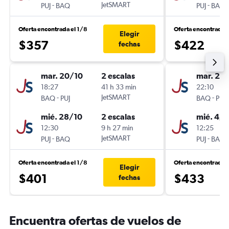
-
JetSMART
-
PUJ
BAQ
PUJ
BAQ
Oferta encontrada el 1/8
Oferta encontrada e
Elegir
$357
$422
fechas
mar. 20/10
2 escalas
mar. 27
18:27
41 h 33 min
22:10
-
JetSMART
-
BAQ
PUJ
BAQ
PUJ
mié. 28/10
2 escalas
mié. 4/1
12:30
9 h 27 min
12:25
-
JetSMART
-
PUJ
BAQ
PUJ
BAQ
Oferta encontrada el 1/8
Oferta encontrada e
Elegir
$401
$433
fechas
Encuentra ofertas de vuelos de