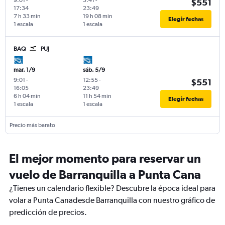
9:01
-
5:41
-
$551
17:34
23:49
7 h 33 min
19 h 08 min
Elegir fechas
1 escala
1 escala
BAQ
PUJ
mar. 1/9
sáb. 5/9
9:01
-
12:55
-
$551
16:05
23:49
6 h 04 min
11 h 54 min
Elegir fechas
1 escala
1 escala
Precio más barato
El mejor momento para reservar un
vuelo de Barranquilla a Punta Cana
¿Tienes un calendario flexible? Descubre la época ideal para
volar a Punta Canadesde Barranquilla con nuestro gráfico de
predicción de precios.