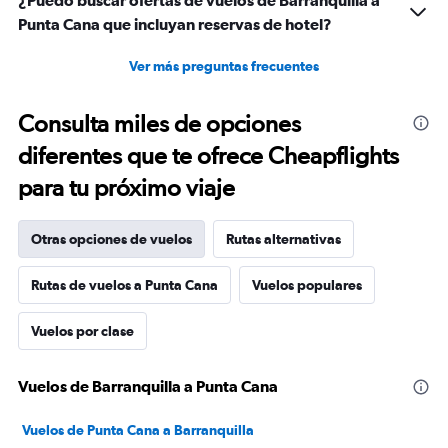
¿Puedo buscar ofertas de vuelos de Barranquilla a
Punta Cana que incluyan reservas de hotel?
Ver más preguntas frecuentes
Consulta miles de opciones
diferentes que te ofrece Cheapflights
para tu próximo viaje
Otras opciones de vuelos
Rutas alternativas
Rutas de vuelos a Punta Cana
Vuelos populares
Vuelos por clase
Vuelos de Barranquilla a Punta Cana
Vuelos de Punta Cana a Barranquilla