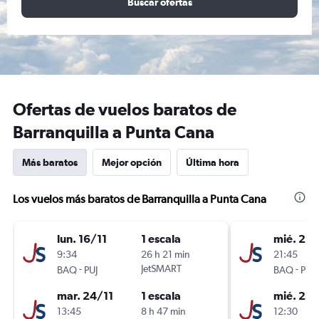
Buscar ofertas
Ofertas de vuelos baratos de
Barranquilla a Punta Cana
Más baratos
Mejor opción
Última hora
Los vuelos más baratos de Barranquilla a Punta Cana
lun. 16/11
1 escala
mié. 21/
9:34
26 h 21 min
21:45
-
JetSMART
-
BAQ
PUJ
BAQ
PUJ
mar. 24/11
1 escala
mié. 28
13:45
8 h 47 min
12:30