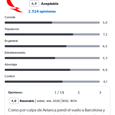
Aceptable
6,5
2.524 opiniones
Comida
5,0
Tripulación
7,2
En general
6,5
Entretenimiento
5,3
Abordaje
6,9
Confort
6,1
1
/
14
Opiniones
4,0
Razonable
wilker
,
ene. 2026
BOG
-
BCN
Como por culpa de Avianca perdí el vuelo a Barcelona y