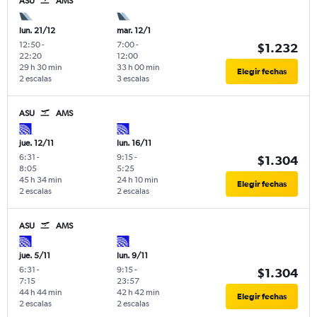
ASU
AMS
lun. 21/12
mar. 12/1
12:50
-
7:00
-
$1.232
22:20
12:00
29 h 30 min
33 h 00 min
Elegir fechas
2 escalas
3 escalas
ASU
AMS
jue. 12/11
lun. 16/11
6:31
-
9:15
-
$1.304
8:05
5:25
45 h 34 min
24 h 10 min
Elegir fechas
2 escalas
2 escalas
ASU
AMS
jue. 5/11
lun. 9/11
6:31
-
9:15
-
$1.304
7:15
23:57
44 h 44 min
42 h 42 min
Elegir fechas
2 escalas
2 escalas