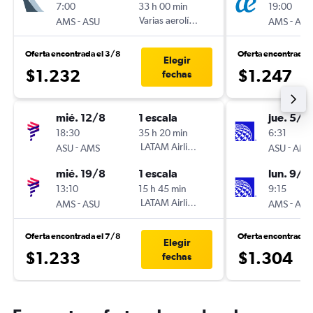
7:00
33 h 00 min
19:00
-
Varias aerolíneas
-
AMS
ASU
AMS
ASU
Oferta encontrada el 3/8
Oferta encontrada 
Elegir
$1.232
$1.247
fechas
mié. 12/8
1 escala
jue. 5/11
18:30
35 h 20 min
6:31
-
LATAM Airlines
-
ASU
AMS
ASU
AMS
mié. 19/8
1 escala
lun. 9/11
13:10
15 h 45 min
9:15
-
LATAM Airlines
-
AMS
ASU
AMS
ASU
Oferta encontrada el 7/8
Oferta encontrada 
Elegir
$1.233
$1.304
fechas