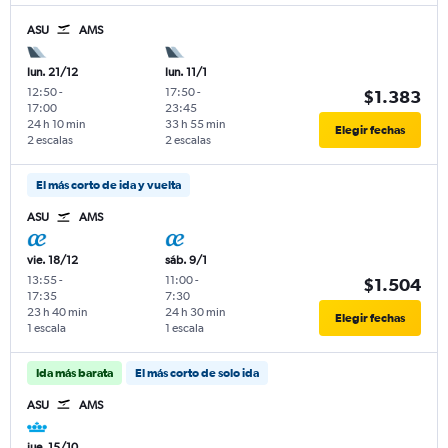
ASU
AMS
lun. 21/12
lun. 11/1
12:50
-
17:50
-
$1.383
17:00
23:45
24 h 10 min
33 h 55 min
Elegir fechas
2 escalas
2 escalas
El más corto de ida y vuelta
ASU
AMS
vie. 18/12
sáb. 9/1
13:55
-
11:00
-
$1.504
17:35
7:30
23 h 40 min
24 h 30 min
Elegir fechas
1 escala
1 escala
Ida más barata
El más corto de solo ida
ASU
AMS
jue. 15/10