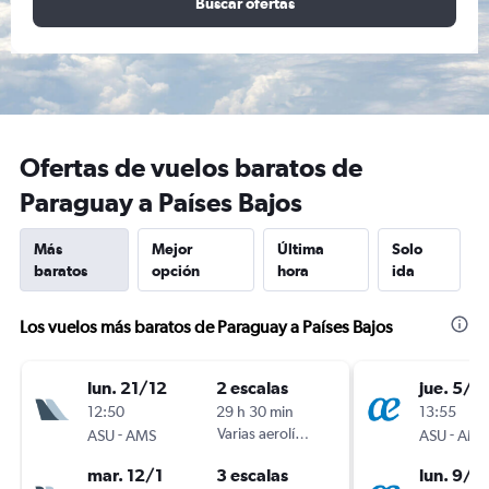
Buscar ofertas
Ofertas de vuelos baratos de
Paraguay a Países Bajos
Más
Mejor
Última
Solo
baratos
opción
hora
ida
Los vuelos más baratos de Paraguay a Países Bajos
lun. 21/12
2 escalas
jue. 5/11
12:50
29 h 30 min
13:55
-
Varias aerolíneas
-
ASU
AMS
ASU
AMS
mar. 12/1
3 escalas
lun. 9/11