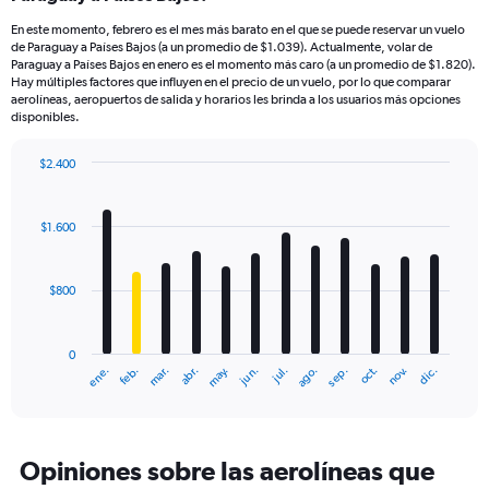
En este momento, febrero es el mes más barato en el que se puede reservar un vuelo
de Paraguay a Países Bajos (a un promedio de $1.039). Actualmente, volar de
Paraguay a Países Bajos en enero es el momento más caro (a un promedio de $1.820).
Hay múltiples factores que influyen en el precio de un vuelo, por lo que comparar
aerolíneas, aeropuertos de salida y horarios les brinda a los usuarios más opciones
disponibles.
$2.400
Bar
Chart
graphic.
chart
with
$1.600
12
bars.
$800
The
chart
has
0
1
mar.
jun.
sep.
dic.
ene.
abr.
jul.
oct.
feb.
may.
ago.
nov.
X
End
of
axis
interactive
displaying
chart
categories.
Range:
Opiniones sobre las aerolíneas que
12