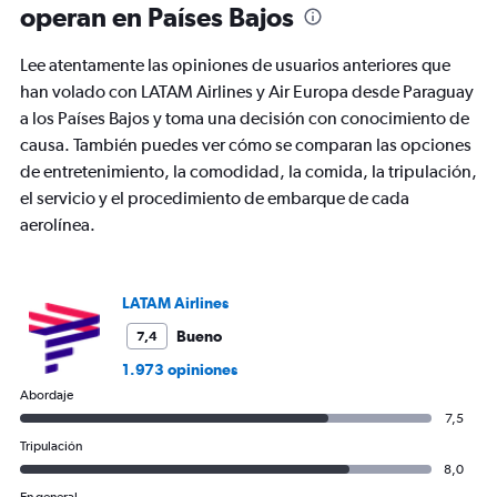
operan en Países Bajos
categories.
The
chart
Lee atentamente las opiniones de usuarios anteriores que
has
han volado con LATAM Airlines y Air Europa desde Paraguay
1
a los Países Bajos y toma una decisión con conocimiento de
Y
axis
causa. También puedes ver cómo se comparan las opciones
displaying
de entretenimiento, la comodidad, la comida, la tripulación,
values.
el servicio y el procedimiento de embarque de cada
Range:
aerolínea.
0
to
2400.
LATAM Airlines
Bueno
7,4
1.973 opiniones
Abordaje
7,5
Tripulación
8,0