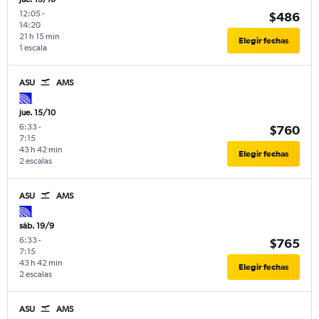
12:05
-
$486
14:20
21 h 15 min
Elegir fechas
1 escala
ASU
AMS
jue. 15/10
6:33
-
$760
7:15
43 h 42 min
Elegir fechas
2 escalas
ASU
AMS
sáb. 19/9
6:33
-
$765
7:15
43 h 42 min
Elegir fechas
2 escalas
ASU
AMS