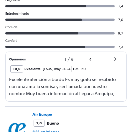
En general
7,4
Entretenimiento
7,0
Comida
6,7
Confort
7,3
1
/
9
Opiniones
10,0
Excelente
JESUS
,
may. 2024
LIM
-
PIU
Excelente atención a bordo Es muy grato ser recibido
con una amplia sonrisa y ser llamada por nuestro
nombre Muy buena información al llegar a Arequipa,
había personal de LATAM que indicaba la cinta del
equipaje, gratamente sorprendido Asiento muy
cómodo, snacks a la altura Vuelo muy tranquilo y lo
Air Europa
mejor en horario
Bueno
7,0