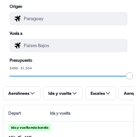
Origen
Vuela a
Presupuesto
$486 - $1.504
Aerolíneas
Ida y vuelta
Escalas
Aerop
Depart
Ida y vuelta
Ida y vuelta más barata