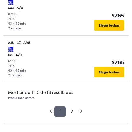
mar. 15/9
6:33
-
$765
7:15
43 h 42 min
Elegir fechas
2 escalas
ASU
AMS
lun. 14/9
6:33
-
$765
7:15
43 h 42 min
Elegir fechas
2 escalas
Mostrando 1-10 de 13 resultados
Precio más barato
1
2