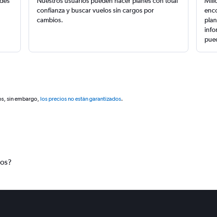
edes
Nuestros usuarios pueden hacer planes con total
Mill
confianza y buscar vuelos sin cargos por
enco
cambios.
plan
info
pued
os, sin embargo,
los precios no están garantizados
.
tos?