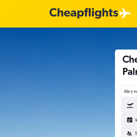
Che
Pa
Ida y v