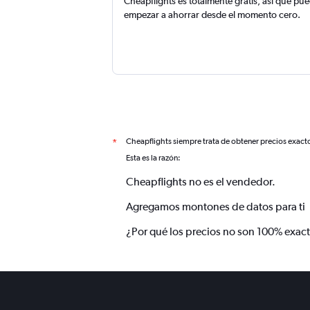
Cheapflights es totalmente gratis, así que pu
empezar a ahorrar desde el momento cero.
Cheapflights siempre trata de obtener precios exact
*
Esta es la razón:
Cheapflights no es el vendedor.
Agregamos montones de datos para ti
¿Por qué los precios no son 100% exac