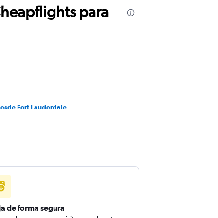
Cheapflights para
desde Fort Lauderdale
ja de forma segura