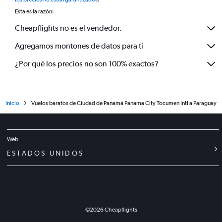
Esta es la razón:
Cheapflights no es el vendedor.
Agregamos montones de datos para ti
¿Por qué los precios no son 100% exactos?
Inicio
Vuelos baratos de Ciudad de Panamá Panama City Tocumen Intl a Paraguay
Web
ESTADOS UNIDOS
©
2026
Cheapflights