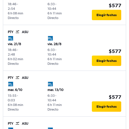
18:46
-
6:33
-
$577
2:54
10:44
6 h 08 min
6 h 11 min
Elegir fechas
Directo
Directo
PTY
ASU
vie. 21/8
vie. 28/8
18:46
-
6:33
-
$577
2:48
10:44
6 h 02 min
6 h 11 min
Elegir fechas
Directo
Directo
PTY
ASU
mar. 6/10
mar. 13/10
15:55
-
6:33
-
$577
0:03
10:44
6 h 08 min
6 h 11 min
Elegir fechas
Directo
Directo
PTY
ASU