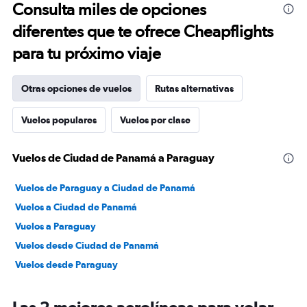
Consulta miles de opciones
diferentes que te ofrece Cheapflights
para tu próximo viaje
Otras opciones de vuelos
Rutas alternativas
Vuelos populares
Vuelos por clase
Vuelos de Ciudad de Panamá a Paraguay
Vuelos de Paraguay a Ciudad de Panamá
Vuelos a Ciudad de Panamá
Vuelos a Paraguay
Vuelos desde Ciudad de Panamá
Vuelos desde Paraguay
Las 2 mejores aerolíneas para volar