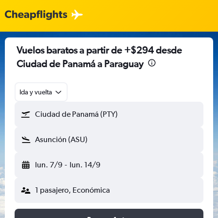
Vuelos baratos a partir de +$294 desde
Ciudad de Panamá a Paraguay
Ida y vuelta
Ciudad de Panamá (PTY)
Asunción (ASU)
lun. 7/9
-
lun. 14/9
1 pasajero, Económica