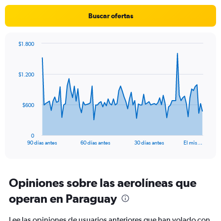
1
Y
Buscar ofertas
axis
displaying
values.
$1.800
Range:
Chart
Chart
0
graphic.
with
to
91
$1.200
data
9.
points.
The
$600
chart
has
1
0
X
End
90 días antes
60 días antes
30 días antes
El mis…
of
axis
interactive
displaying
chart
categories.
Range:
Opiniones sobre las aerolíneas que
91
operan en Paraguay
categories.
The
chart
Lee las opiniones de usuarios anteriores que han volado con