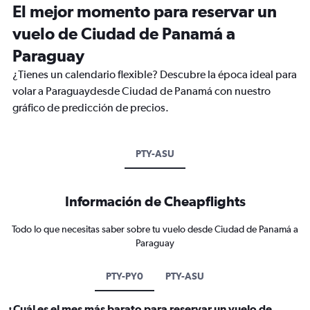
El mejor momento para reservar un
vuelo de Ciudad de Panamá a
Paraguay
¿Tienes un calendario flexible? Descubre la época ideal para
volar a Paraguaydesde Ciudad de Panamá con nuestro
gráfico de predicción de precios.
PTY-ASU
Información de Cheapflights
Todo lo que necesitas saber sobre tu vuelo desde Ciudad de Panamá a
Paraguay
PTY-PY0
PTY-ASU
¿Cuál es el mes más barato para reservar un vuelo de