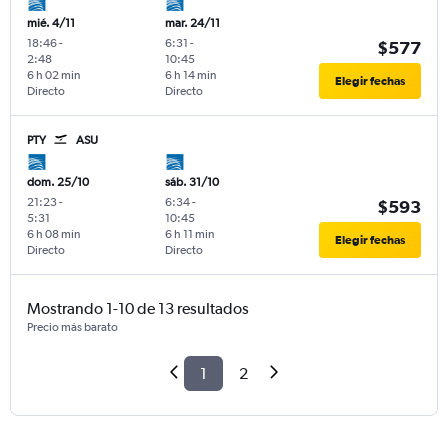
mié. 4/11
mar. 24/11
18:46
-
6:31
-
$577
2:48
10:45
6 h 02 min
6 h 14 min
Elegir fechas
Directo
Directo
PTY
ASU
dom. 25/10
sáb. 31/10
21:23
-
6:34
-
$593
5:31
10:45
6 h 08 min
6 h 11 min
Elegir fechas
Directo
Directo
Mostrando 1-10 de 13 resultados
Precio más barato
1
2