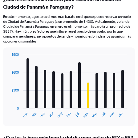
Ciudad de Panamá a Paraguay?
En este momento, agosto es el mes más barato en el que se puede reservar un vuelo
de Ciudad de Panamá a Paraguay (a un promedio de $430). Actualmente, volar de
Ciudad de Panamá a Paraguay en enero es el momento más caro (a un promedio de
$837). Hay múltiples factores que influyen en el precio de un vuelo, por lo que
comparar aerolíneas, aeropuertos de salida y horarios les brinda a los usuarios más
opciones disponibles.
$900
Bar
Chart
graphic.
chart
with
$600
12
bars.
$300
The
chart
has
0
1
ene.
feb.
mar.
abr.
may.
jun.
jul.
ago.
sep.
oct.
nov.
dic.
X
End
of
axis
interactive
displaying
chart
categories.
¿Cuál es la hora más barata del día para volar de PTY a PY?