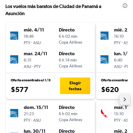
Los vuelos más baratos de Ciudad de Panamá a
Asunción
mié. 4/11
Directo
mié. 2/9
18:46
6 h 02 min
16:10
-
Copa Airlines
-
PTY
ASU
PTY
ASU
mar. 24/11
Directo
lun. 1/2
6:31
6 h 14 min
6:40
-
Copa Airlines
-
ASU
PTY
ASU
PTY
Oferta encontrada el 1/8
Oferta encontrada 
Elegir
$577
$620
fechas
dom. 15/11
Directo
mar. 11/
21:23
6 h 02 min
15:10
-
Copa Airlines
-
PTY
ASU
PTY
ASU
lun. 30/11
Directo
mié. 26