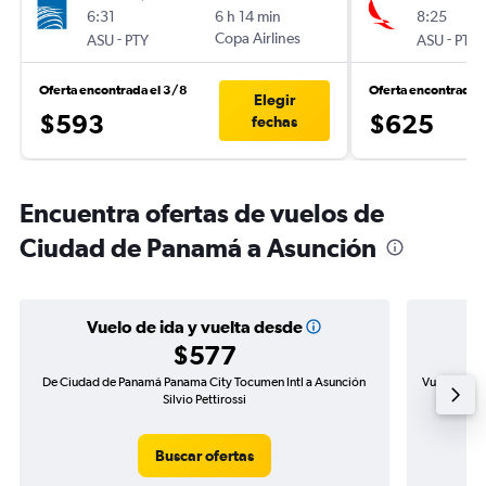
6:31
6 h 14 min
8:25
-
Copa Airlines
-
ASU
PTY
ASU
PTY
Oferta encontrada el 3/8
Oferta encontrada 
Elegir
$593
$625
fechas
Encuentra ofertas de vuelos de
Ciudad de Panamá a Asunción
Vuelo de ida y vuelta desde
$577
De Ciudad de Panamá Panama City Tocumen Intl a Asunción
Vuelo de id
Silvio Pettirossi
Buscar ofertas