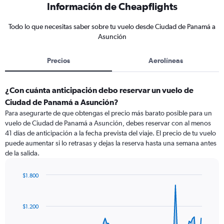
Información de Cheapflights
Todo lo que necesitas saber sobre tu vuelo desde Ciudad de Panamá a
Asunción
Precios
Aerolíneas
¿Con cuánta anticipación debo reservar un vuelo de
Ciudad de Panamá a Asunción?
Para asegurarte de que obtengas el precio más barato posible para un
vuelo de Ciudad de Panamá a Asunción, debes reservar con al menos
41 días de anticipación a la fecha prevista del viaje. El precio de tu vuelo
puede aumentar si lo retrasas y dejas la reserva hasta una semana antes
de la salida.
$1.800
Chart
Chart
graphic.
with
91
$1.200
data
points.