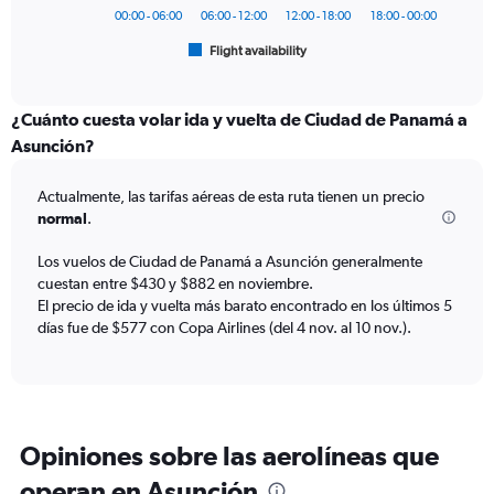
has
900.
00:00 - 06:00
06:00 - 12:00
12:00 - 18:00
18:00 - 00:00
1
Flight availability
X
End
of
axis
interactive
displaying
chart
categories.
¿Cuánto cuesta volar ida y vuelta de Ciudad de Panamá a
Range:
Asunción?
6
categories.
Actualmente, las tarifas aéreas de esta ruta tienen un precio
The
normal
.
chart
has
Los vuelos de Ciudad de Panamá a Asunción generalmente
1
cuestan entre $430 y $882 en noviembre.
Y
axis
El precio de ida y vuelta más barato encontrado en los últimos 5
displaying
días fue de $577 con Copa Airlines (del 4 nov. al 10 nov.).
Number
of
flights.
Range:
0
Opiniones sobre las aerolíneas que
to
45.
operan en Asunción