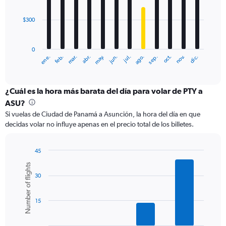
bars.
$300
The
chart
has
0
1
ene.
abr.
jul.
oct.
mar.
jun.
sep.
dic.
feb.
may.
ago.
nov.
X
End
of
axis
interactive
displaying
chart
categories.
¿Cuál es la hora más barata del día para volar de PTY a
Range:
ASU?
12
Si vuelas de Ciudad de Panamá a Asunción, la hora del día en que
categories.
decidas volar no influye apenas en el precio total de los billetes.
The
chart
has
45
1
Bar
Chart
Number of flights
Y
graphic.
chart
axis
30
with
6
displaying
bars.
values.
15
Range:
The
0
chart
to