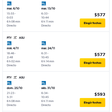
mar. 6/10
mar. 13/10
15:55
-
6:33
-
$577
0:03
10:44
6 h 08 min
6 h 11 min
Elegir fechas
Directo
Directo
PTY
ASU
mié. 4/11
mar. 24/11
18:46
-
6:31
-
$577
2:48
10:45
6 h 02 min
6 h 14 min
Elegir fechas
Directo
Directo
PTY
ASU
dom. 25/10
sáb. 31/10
21:23
-
6:34
-
$593
5:31
10:45
6 h 08 min
6 h 11 min
Elegir fechas
Directo
Directo