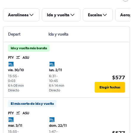
Aerolíneas
Ida y vuelta
Escalas
Aerop
Depart
Ida y vuelta
Ida y vuelta más barata
PTY
ASU
vie. 30/10
lun. 2/11
15:55
-
6:31
-
$577
0:03
10:45
6 h 08 min
6 h 14 min
Elegir fechas
Directo
Directo
El más corto de ida y vuelta
PTY
ASU
mar. 3/11
dom. 22/11
15:55
-
1:47
-
$577