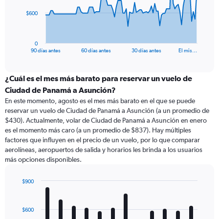
The
$600
chart
has
1
0
X
End
90 días antes
60 días antes
30 días antes
El mis…
of
axis
interactive
displaying
chart
categories.
¿Cuál es el mes más barato para reservar un vuelo de
Range:
Ciudad de Panamá a Asunción?
91
En este momento, agosto es el mes más barato en el que se puede
categories.
reservar un vuelo de Ciudad de Panamá a Asunción (a un promedio de
The
$430). Actualmente, volar de Ciudad de Panamá a Asunción en enero
chart
es el momento más caro (a un promedio de $837). Hay múltiples
has
factores que influyen en el precio de un vuelo, por lo que comparar
1
aerolíneas, aeropuertos de salida y horarios les brinda a los usuarios
Y
más opciones disponibles.
axis
displaying
values.
$900
Range:
Bar
Chart
0
graphic.
chart
with
to
$600
12
1800.