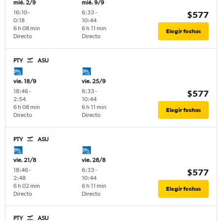
mié. 2/9
mié. 9/9
16:10
-
6:33
-
$577
0:18
10:44
6 h 08 min
6 h 11 min
Elegir fechas
Directo
Directo
PTY
ASU
vie. 18/9
vie. 25/9
18:46
-
6:33
-
$577
2:54
10:44
6 h 08 min
6 h 11 min
Elegir fechas
Directo
Directo
PTY
ASU
vie. 21/8
vie. 28/8
18:46
-
6:33
-
$577
2:48
10:44
6 h 02 min
6 h 11 min
Elegir fechas
Directo
Directo
PTY
ASU