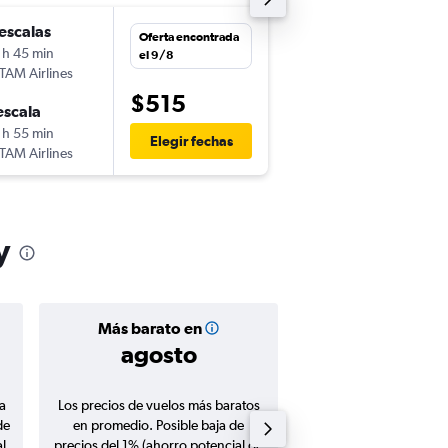
escalas
mié. 28/10
Oferta encontrada
 h 45 min
16:55
el 9/8
TAM Airlines
-
SJO
ASU
$515
escala
vie. 30/10
 h 55 min
5:10
Elegir fechas
TAM Airlines
-
ASU
SJO
y
Más barato en
Precio prom
agosto
$597
a
Los precios de vuelos más baratos
Promedio de vuelos de 
de
en promedio. Posible baja de
en agosto 20
l
precios del 1% (ahorro potencial de