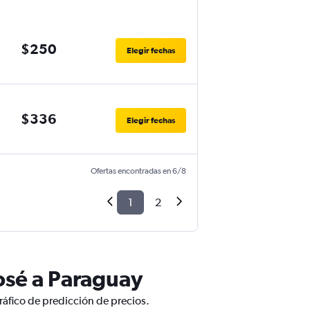
$250
Elegir fechas
$336
Elegir fechas
Ofertas encontradas en 6/8
1
2
osé a Paraguay
ráfico de predicción de precios.