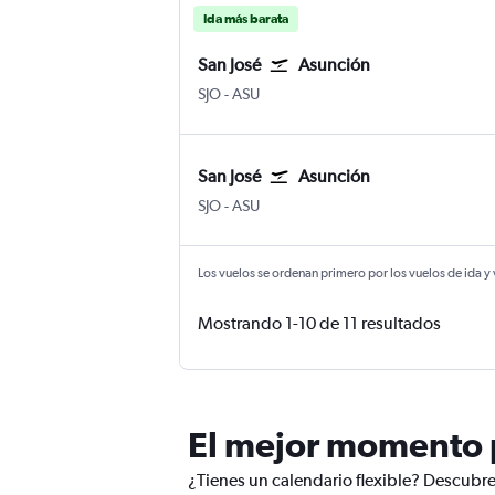
Ida más barata
San José
Asunción
San José Internacional Juan Santamaría
Asunción Silvio Pettirossi
SJO
-
ASU
San José
Asunción
San José Internacional Juan Santamaría
Asunción Silvio Pettirossi
SJO
-
ASU
Los vuelos se ordenan primero por los vuelos de ida y
Mostrando 1-10 de 11 resultados
El mejor momento p
¿Tienes un calendario flexible? Descubre