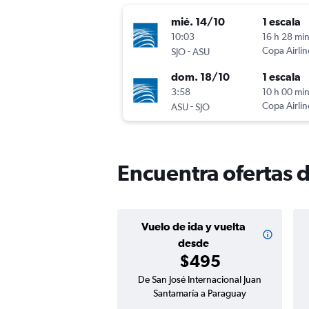
mié. 14/10
1 escala
10:03
16 h 28 mi
-
Copa Airlin
SJO
ASU
dom. 18/10
1 escala
3:58
10 h 00 mi
-
Copa Airlin
ASU
SJO
Encuentra ofertas 
Vuelo de ida y vuelta
desde
$495
De San José Internacional Juan
Santamaría a Paraguay