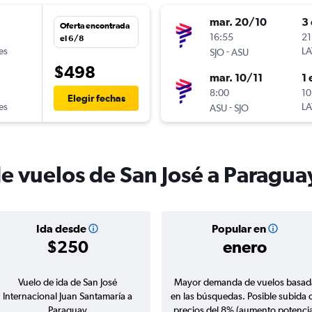
mar. 20/10
3 
Oferta encontrada
n
16:55
21
el 6/8
es
-
LA
SJO
ASU
$498
mar. 10/11
1 
n
8:00
10
Elegir fechas
es
-
LA
ASU
SJO
de vuelos de San José a Paragua
Ida desde
Popular en
$250
enero
Vuelo de ida de San José
Mayor demanda de vuelos basad
Internacional Juan Santamaría a
en las búsquedas. Posible subida 
Paraguay
precios del 8% (aumento potencia