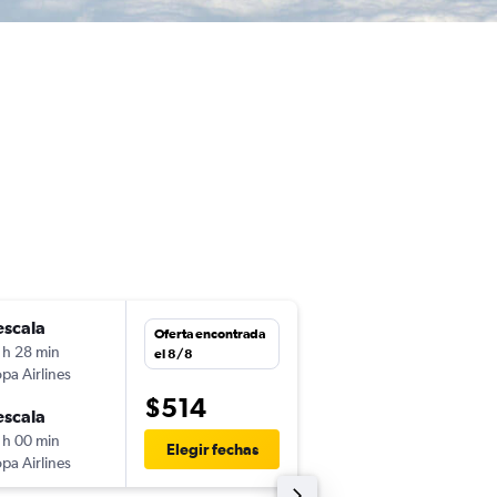
escala
jue. 26/11
Oferta encontrada
 h 28 min
16:55
el 8/8
pa Airlines
-
SJO
ASU
$514
escala
sáb. 28/11
 h 00 min
4:50
Elegir fechas
pa Airlines
-
ASU
SJO