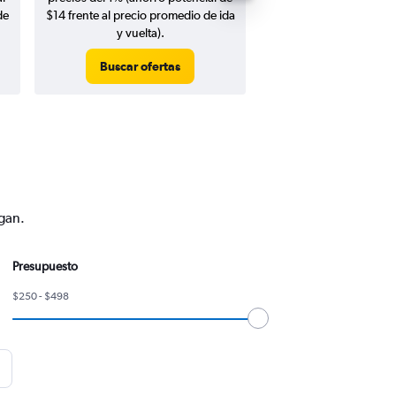
de
$14 frente al precio promedio de ida
y vuelta).
Buscar ofertas
Buscar ofert
ngan.
Presupuesto
$250 - $498