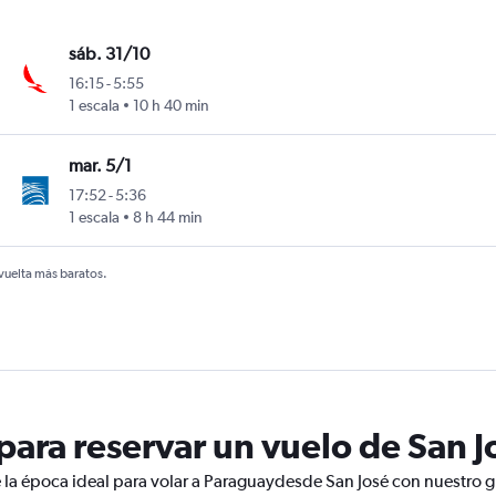
sáb. 31/10
16:15
-
5:55
1 escala
10 h 40 min
mar. 5/1
17:52
-
5:36
1 escala
8 h 44 min
 vuelta más baratos.
ara reservar un vuelo de San J
 la época ideal para volar a Paraguaydesde San José con nuestro g