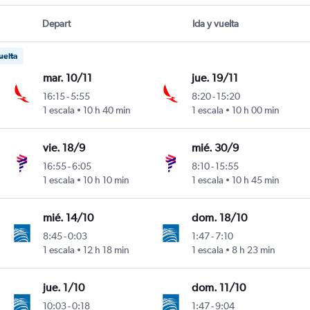
Depart
Ida y vuelta
uelta
mar. 10/11
jue. 19/11
16:15
-
5:55
8:20
-
15:20
1 escala
10 h 40 min
1 escala
10 h 00 min
vie. 18/9
mié. 30/9
16:55
-
6:05
8:10
-
15:55
1 escala
10 h 10 min
1 escala
10 h 45 min
mié. 14/10
dom. 18/10
8:45
-
0:03
1:47
-
7:10
1 escala
12 h 18 min
1 escala
8 h 23 min
jue. 1/10
dom. 11/10
10:03
-
0:18
1:47
-
9:04