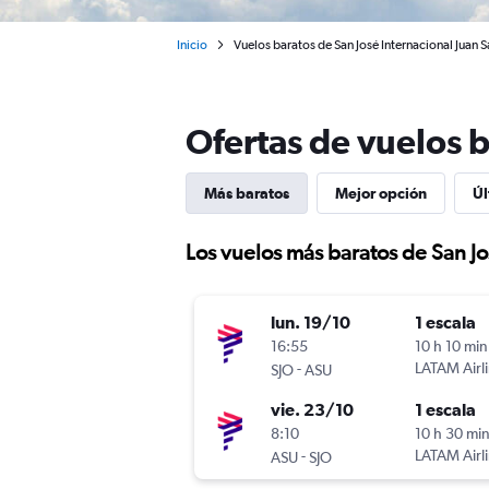
Inicio
Vuelos baratos de San José Internacional Juan 
Ofertas de vuelos 
Más baratos
Mejor opción
Úl
Los vuelos más baratos de San J
lun. 19/10
1 escala
16:55
10 h 10 min
-
LATAM Airl
SJO
ASU
vie. 23/10
1 escala
8:10
10 h 30 mi
-
LATAM Airl
ASU
SJO