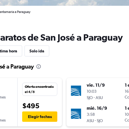
Santamaría a Paraguay
baratos de San José a Paraguay
tima hora
Solo ida
osé a Paraguay
vie. 11/9
1 
Oferta encontrada
10:03
16
el 4/8
ines
-
Co
SJO
ASU
$495
mié. 16/9
1 
n
3:58
10
Elegir fechas
ines
-
Co
ASU
SJO