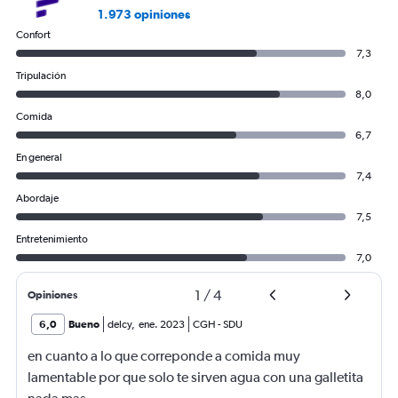
1.973 opiniones
Confort
7,3
Tripulación
8,0
Comida
6,7
En general
7,4
Abordaje
7,5
Entretenimiento
7,0
1
/
4
Opiniones
6,0
Bueno
delcy
,
ene. 2023
CGH
-
SDU
en cuanto a lo que correponde a comida muy
lamentable por que solo te sirven agua con una galletita