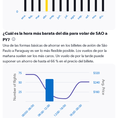
chart
has
0
1
ene.
feb.
mar.
abr.
may.
jun.
jul.
ago.
sep.
oct.
nov.
dic.
X
End
of
axis
interactive
displaying
chart
categories.
¿Cuál es la hora más barata del día para volar de SAO a
Range:
PY?
12
Una de las formas básicas de ahorrar en los billetes de avión de São
categories.
Paulo a Paraguay es ser lo más flexible posible. Los vuelos de por la
The
mañana suelen ser los más caros. Un vuelo de por la tarde puede
chart
suponer un ahorro de hasta el 66 % en el precio del billete.
has
1
Y
75
$320
Number of flights
axis
Combination
Chart
Avg. Price
graphic.
chart
displaying
50
$240
with
values.
2
25
$160
Range:
data
0
series.
to
00:00 - 06:00
06:00 - 12:00
12:00 - 18:00
18:00 - 00:00
450.
The
chart