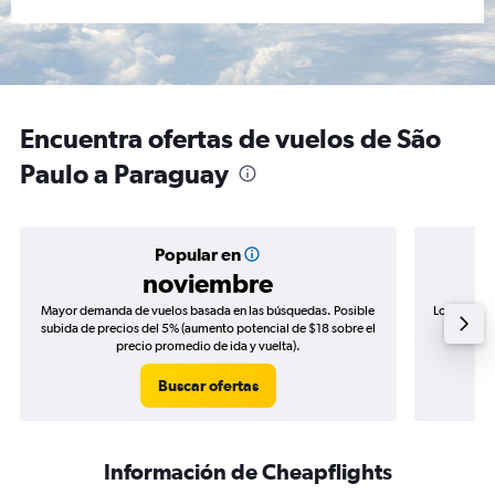
Encuentra ofertas de vuelos de São
Paulo a Paraguay
Popular en
noviembre
Mayor demanda de vuelos basada en las búsquedas. Posible
Los precio
subida de precios del 5% (aumento potencial de $18 sobre el
de precio
precio promedio de ida y vuelta).
Buscar ofertas
Información de Cheapflights