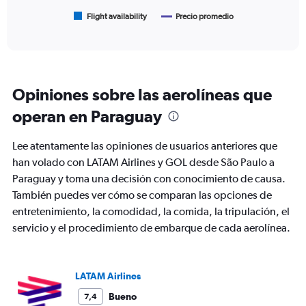
has
1
Flight availability
Precio promedio
End
of
X
interactive
axis
chart
displaying
categories.
Range:
Opiniones sobre las aerolíneas que
6
categories.
operan en Paraguay
The
chart
Lee atentamente las opiniones de usuarios anteriores que
has
2
han volado con LATAM Airlines y GOL desde São Paulo a
Y
Paraguay y toma una decisión con conocimiento de causa.
axes
También puedes ver cómo se comparan las opciones de
displaying
entretenimiento, la comodidad, la comida, la tripulación, el
Avg.
Price
servicio y el procedimiento de embarque de cada aerolínea.
and
Number
of
flights.
LATAM Airlines
Bueno
7,4