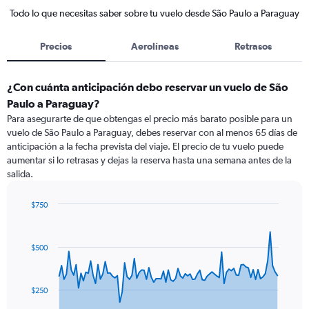
Todo lo que necesitas saber sobre tu vuelo desde São Paulo a Paraguay
Precios
Aerolíneas
Retrasos
¿Con cuánta anticipación debo reservar un vuelo de São
Paulo a Paraguay?
Para asegurarte de que obtengas el precio más barato posible para un
vuelo de São Paulo a Paraguay, debes reservar con al menos 65 días de
anticipación a la fecha prevista del viaje. El precio de tu vuelo puede
aumentar si lo retrasas y dejas la reserva hasta una semana antes de la
salida.
$750
Chart
Chart
graphic.
with
91
$500
data
points.
The
$250
chart