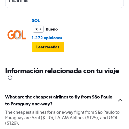
nada mas
GOL
Bueno
7,3
1.272 opiniones
Leer reseñas
Información relacionada con tu viaje
What are the cheapest airlines to fly from São Paulo
to Paraguay one-way?
The cheapest airlines for a one-way flight from São Paulo to
Paraguay are Azul ($110), LATAM Airlines ($125), and GOL
($129).