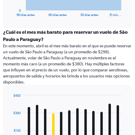
has
1
0
X
End
90 días antes
60 días antes
30 días antes
El mis…
of
axis
interactive
displaying
chart
categories.
¿Cuál es el mes más barato para reservar un vuelo de São
Range:
Paulo a Paraguay?
91
En este momento, abril es el mes más barato en el que se puede reservar
categories.
un vuelo de São Paulo a Paraguay (a un promedio de $298).
The
Actualmente, volar de São Paulo a Paraguay en noviembre es el
chart
momento más caro (a un promedio de $380). Hay múltiples factores
has
que influyen en el precio de un vuelo, por lo que comparar aerolíneas,
1
aeropuertos de salida y horarios les brinda a los usuarios más opciones
Y
disponibles.
axis
displaying
values.
$450
Range:
Bar
Chart
0
graphic.
chart
with
to
$300
12
750.
bars.
$150
The