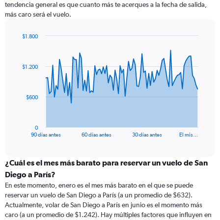
tendencia general es que cuanto más te acerques a la fecha de salida,
más caro será el vuelo.
$1.800
Chart
Chart
graphic.
with
91
$1.200
data
points.
The
$600
chart
has
1
0
X
End
90 días antes
60 días antes
30 días antes
El mis…
of
axis
interactive
displaying
chart
categories.
¿Cuál es el mes más barato para reservar un vuelo de San
Range:
Diego a París?
91
En este momento, enero es el mes más barato en el que se puede
categories.
reservar un vuelo de San Diego a París (a un promedio de $632).
The
Actualmente, volar de San Diego a París en junio es el momento más
chart
caro (a un promedio de $1.242). Hay múltiples factores que influyen en
has