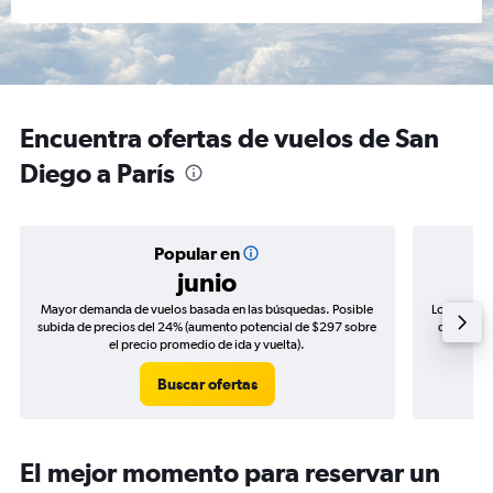
Encuentra ofertas de vuelos de San
Diego a París
Popular en
junio
Mayor demanda de vuelos basada en las búsquedas. Posible
Los precio
subida de precios del 24% (aumento potencial de $297 sobre
de precios
el precio promedio de ida y vuelta).
Buscar ofertas
El mejor momento para reservar un