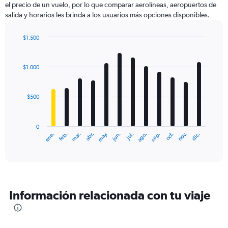
el precio de un vuelo, por lo que comparar aerolíneas, aeropuertos de
1
salida y horarios les brinda a los usuarios más opciones disponibles.
Y
axis
displaying
$1.500
values.
Bar
Chart
Range:
graphic.
chart
with
0
$1.000
12
to
bars.
1800.
$500
The
chart
has
0
1
ene.
feb.
mar.
abr.
may.
jun.
jul.
ago.
sep.
oct.
nov.
dic.
X
End
of
axis
interactive
displaying
chart
categories.
Range:
12
Información relacionada con tu viaje
categories.
The
chart
has