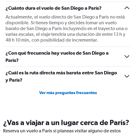
1
¿Cuánto dura el vuelo de San Diego a París?
Y
axis
Actualmente, el vuelo directo de San Diego a París no está
displaying
disponible. Si tienes tiempo y decides tomar un vuelo
values.
barato de San Diego a París incluyendo en el trayecto una o
Range:
varias escalas, el viaje tendría una duración de entre 13 h y
0
48 h 10 min, con posibilidad de incrementar.
to
1500.
¿Con qué frecuencia hay vuelos de San Diego a
París?
¿Cuál es la ruta directa más barata entre San Diego
y París?
Ver más preguntas frecuentes
¿Vas a viajar a un lugar cerca de París?
Reserva un vuelo a París si planeas visitar alguno de estos