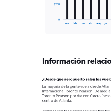
The
$250
chart
has
1
0
X
End
ene.
feb.
mar.
abr.
may.
jun.
of
axis
interactive
displaying
chart
categories.
Range:
12
categories.
The
Información relacio
chart
has
1
Y
¿Desde qué aeropuerto salen los vuelo
axis
displaying
La mayoría de la gente vuela desde Atlant
values.
Internacional Toronto Pearson. De media,
Range:
Toronto Pearson por día con 0 aerolíneas.
0
centro de Atlanta.
to
750.