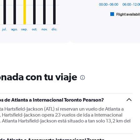
chart
00:00 - 06:00
06:00 - 12:0
has
1
Flight availabil
End
of
X
interactive
axis
chart
jul.
ago.
sep.
oct.
nov.
dic.
displaying
categories.
Range:
6
categories.
The
chart
nada con tu viaje
has
2
Y
axes
displaying
s de Atlanta a Internacional Toronto Pearson?
Avg.
a Hartsfield-Jackson (ATL) si reservan un vuelo de Atlanta a
Price
 Hartsfield-Jackson opera 23 vuelos de ida a Internacional
and
 Atlanta Hartsfield-Jackson está situado a tan solo 13,2 km del
Number
of
flights.