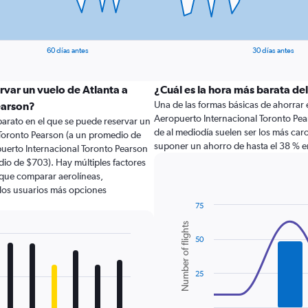
60 días antes
30 días antes
rvar un vuelo de Atlanta a
¿Cuál es la hora más barata del
Una de las formas básicas de ahorrar e
earson?
Aeropuerto Internacional Toronto Pears
arato en el que se puede reservar un
de al mediodía suelen ser los más ca
 Toronto Pearson (a un promedio de
suponer un ahorro de hasta el 38 % en 
puerto Internacional Toronto Pearson
dio de $703). Hay múltiples factores
o que comparar aerolíneas,
a los usuarios más opciones
75
Combination
Chart
Number of flights
graphic.
chart
50
with
2
data
series.
25
The