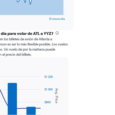
El mismo día
 día para volar de ATL a YYZ?
n los billetes de avión de Atlanta a
on es ser lo más flexible posible. Los vuelos
ros. Un vuelo de por la mañana puede
el precio del billete.
$1.200
$1.000
Avg. Price
$800