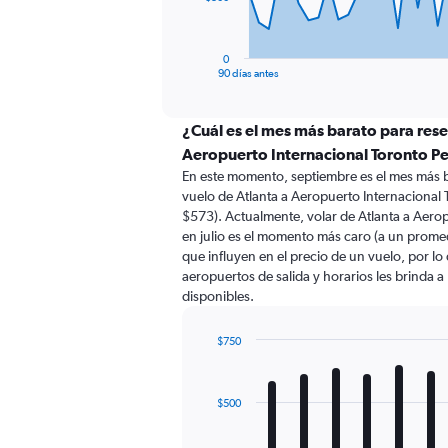
chart
has
1
0
X
End
90 días antes
of
axis
interactive
displaying
chart
categories.
¿Cuál es el mes más barato para rese
Range:
Aeropuerto Internacional Toronto P
91
En este momento, septiembre es el mes más b
categories.
vuelo de Atlanta a Aeropuerto Internacional
The
$573). Actualmente, volar de Atlanta a Aero
chart
en julio es el momento más caro (a un prome
has
que influyen en el precio de un vuelo, por l
1
aeropuertos de salida y horarios les brinda 
Y
disponibles.
axis
displaying
values.
$750
Range:
Bar
Chart
0
graphic.
chart
with
to
$500
12
1500.
bars.