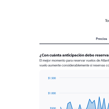
To
Precios
¿Con cuánta anticipación debo reservar
El mejor momento para reservar vuelos de Atlant
vuelo aumente considerablemente si reservas c
$1.500
Chart
Chart
graphic.
with
91
$1.000
data
points.
The
$500