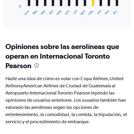
has
0
1
ene.
abr.
jul.
oct.
mar.
jun.
sep.
dic.
feb.
may.
ago.
nov.
X
End
of
axis
interactive
displaying
chart
categories.
Range:
12
Opiniones sobre las aerolíneas que
categories.
The
operan en Internacional Toronto
chart
Pearson
has
1
Y
Hazte una idea de cómo es volar con Copa Airlines,United
axis
AirlinesyAmerican Airlines de Ciudad de Guatemala al
displaying
Aeropuerto Internacional Toronto Pearson leyendo las
values.
Range:
opiniones de usuarios anteriores. Los usuarios también han
0
valorado las aerolíneas según las opciones de
to
entretenimiento, la comodidad, la comida, la tripulación, el
750.
servicio y el procedimiento de embarque.