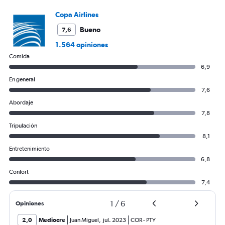
Copa Airlines
Bueno
7,6
1.564 opiniones
Comida
6,9
En general
7,6
Abordaje
7,8
Tripulación
8,1
Entretenimiento
6,8
Confort
7,4
1
/
6
Opiniones
2,0
Mediocre
Juan Miguel
,
jul. 2023
COR
-
PTY