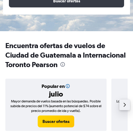
Buscar ofertas
Encuentra ofertas de vuelos de
Ciudad de Guatemala a Internacional
Toronto Pearson
Popular en
julio
Mayor demanda de vuelos basada en las búsquedas. Posible
Los precio
subida de precios del 11% (aumento potencial de $74 sobre el
de precio
precio promedio de ida y vuelta).
Buscar ofertas