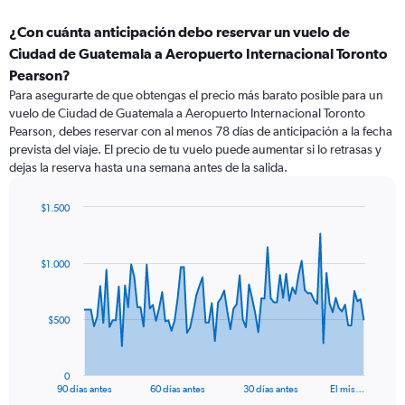
¿Con cuánta anticipación debo reservar un vuelo de
Ciudad de Guatemala a Aeropuerto Internacional Toronto
Pearson?
Para asegurarte de que obtengas el precio más barato posible para un
vuelo de Ciudad de Guatemala a Aeropuerto Internacional Toronto
Pearson, debes reservar con al menos 78 días de anticipación a la fecha
prevista del viaje. El precio de tu vuelo puede aumentar si lo retrasas y
dejas la reserva hasta una semana antes de la salida.
$1.500
Chart
Chart
graphic.
with
91
$1.000
data
points.
The
$500
chart
has
1
0
X
End
90 días antes
60 días antes
30 días antes
El mis…
of
axis