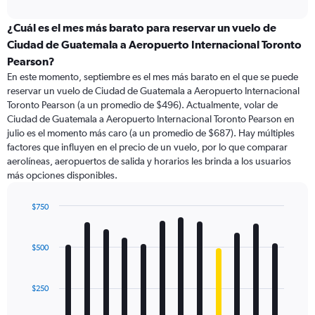
interactive
displaying
chart
categories.
¿Cuál es el mes más barato para reservar un vuelo de
Range:
Ciudad de Guatemala a Aeropuerto Internacional Toronto
91
Pearson?
categories.
En este momento, septiembre es el mes más barato en el que se puede
The
reservar un vuelo de Ciudad de Guatemala a Aeropuerto Internacional
chart
Toronto Pearson (a un promedio de $496). Actualmente, volar de
has
Ciudad de Guatemala a Aeropuerto Internacional Toronto Pearson en
1
Y
julio es el momento más caro (a un promedio de $687). Hay múltiples
axis
factores que influyen en el precio de un vuelo, por lo que comparar
displaying
aerolíneas, aeropuertos de salida y horarios les brinda a los usuarios
values.
más opciones disponibles.
Range:
0
$750
to
Bar
Chart
1500.
graphic.
chart
with
$500
12
bars.
$250
The
chart