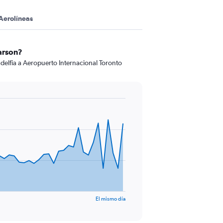
Aerolíneas
earson?
adelfia a Aeropuerto Internacional Toronto
El mismo día