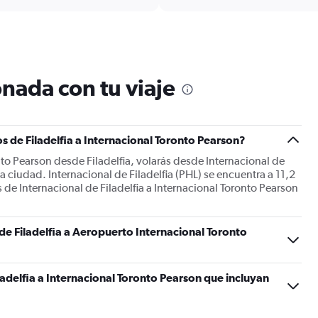
6
categories.
The
chart
has
1
nada con tu viaje
Y
axis
displaying
Number
s de Filadelfia a Internacional Toronto Pearson?
of
flights.
nto Pearson desde Filadelfia, volarás desde Internacional de
Range:
la ciudad. Internacional de Filadelfia (PHL) se encuentra a 11,2
0
s de Internacional de Filadelfia a Internacional Toronto Pearson
to
60.
 de Filadelfia a Aeropuerto Internacional Toronto
adelfia a Internacional Toronto Pearson que incluyan