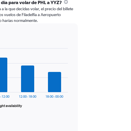
l día para volar de PHL a YYZ?
 la que decidas volar, el precio del billete
s vuelos de Filadelfia a Aeropuerto
o harías normalmente.
 - 12:00
12:00 - 18:00
18:00 - 00:00
ight availability