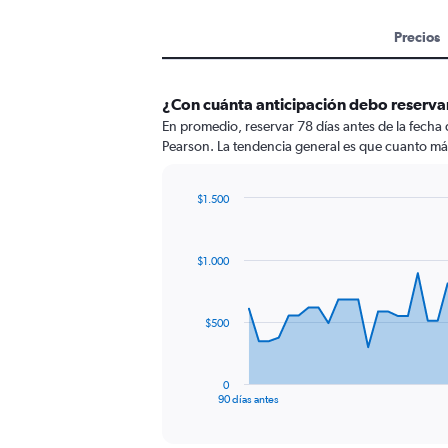
Precios
¿Con cuánta anticipación debo reservar
En promedio, reservar 78 días antes de la fecha 
Pearson. La tendencia general es que cuanto más 
$1.500
Chart
Chart
graphic.
with
91
$1.000
data
points.
The
$500
chart
has
1
0
X
End
90 días antes
of
axis
interactive
displaying
chart