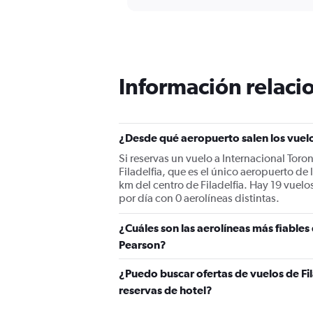
displaying
chart
categories.
Range:
12
categories.
The
Información relacio
chart
has
1
Y
¿Desde qué aeropuerto salen los vuelo
axis
displaying
Si reservas un vuelo a Internacional Toro
values.
Filadelfia, que es el único aeropuerto de 
Range:
km del centro de Filadelfia. Hay 19 vuelo
0
por día con 0 aerolíneas distintas.
to
750.
¿Cuáles son las aerolíneas más fiables
Pearson?
¿Puedo buscar ofertas de vuelos de Fil
reservas de hotel?