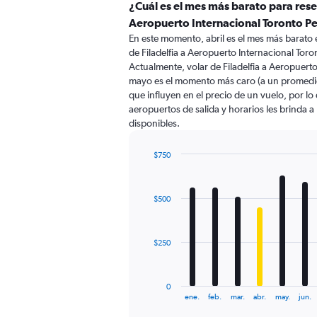
categories.
¿Cuál es el mes más barato para reser
Range:
Aeropuerto Internacional Toronto P
91
En este momento, abril es el mes más barato 
categories.
de Filadelfia a Aeropuerto Internacional Tor
The
Actualmente, volar de Filadelfia a Aeropuert
chart
mayo es el momento más caro (a un promedio
has
que influyen en el precio de un vuelo, por l
1
aeropuertos de salida y horarios les brinda 
Y
disponibles.
axis
displaying
values.
$750
Range:
Bar
Chart
0
graphic.
chart
with
to
$500
12
1500.
bars.
The
$250
chart
has
1
0
X
End
ene.
feb.
mar.
abr.
may.
jun.
of
axis
interactive