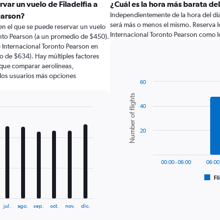
var un vuelo de Filadelfia a
¿Cuál es la hora más barata de
Independientemente de la hora del día a
earson?
será más o menos el mismo. Reserva lo
en el que se puede reservar un vuelo
Internacional Toronto Pearson como l
onto Pearson (a un promedio de $450).
o Internacional Toronto Pearson en
 de $634). Hay múltiples factores
o que comparar aerolíneas,
a los usuarios más opciones
60
Bar
Chart
Number of flights
graphic.
chart
40
with
6
bars.
20
The
chart
has
00:00 - 06:00
06:00
1
Fl
X
End
of
axis
interactive
displaying
chart
jul.
ago.
sep.
oct.
nov.
dic.
categories.
Range: