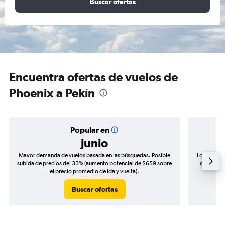
Buscar ofertas
Encuentra ofertas de vuelos de
Phoenix a Pekín
Popular en
junio
Mayor demanda de vuelos basada en las búsquedas. Posible
Los precio
subida de precios del 33% (aumento potencial de $659 sobre
de precio
el precio promedio de ida y vuelta).
Buscar ofertas