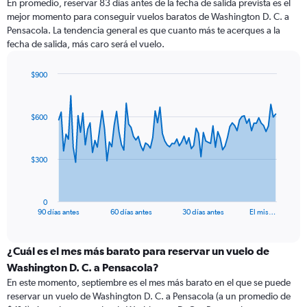
En promedio, reservar 83 días antes de la fecha de salida prevista es el
mejor momento para conseguir vuelos baratos de Washington D. C. a
Pensacola. La tendencia general es que cuanto más te acerques a la
fecha de salida, más caro será el vuelo.
$900
Chart
Chart
graphic.
with
91
$600
data
points.
The
$300
chart
has
1
0
X
End
90 días antes
60 días antes
30 días antes
El mis…
of
axis
interactive
displaying
chart
categories.
¿Cuál es el mes más barato para reservar un vuelo de
Range:
Washington D. C. a Pensacola?
91
En este momento, septiembre es el mes más barato en el que se puede
categories.
reservar un vuelo de Washington D. C. a Pensacola (a un promedio de
The