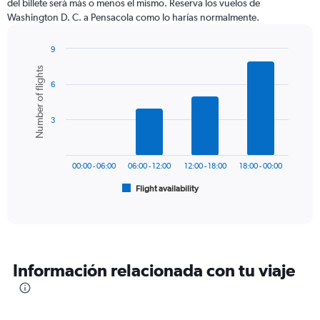
del billete será más o menos el mismo. Reserva los vuelos de
The
Washington D. C. a Pensacola como lo harías normalmente.
chart
has
1
9
Y
Bar
Chart
Number of flights
graphic.
chart
axis
6
with
displaying
6
values.
bars.
Range:
3
0
The
to
chart
750.
has
00:00 - 06:00
06:00 - 12:00
12:00 - 18:00
18:00 - 00:00
1
Flight availability
X
End
of
axis
interactive
displaying
chart
categories.
Range:
6
Información relacionada con tu viaje
categories.
The
chart
has