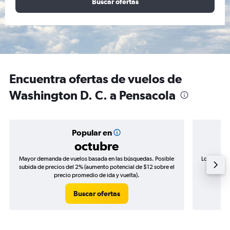
Buscar ofertas
Encuentra ofertas de vuelos de
Washington D. C. a Pensacola
Popular en
octubre
Mayor demanda de vuelos basada en las búsquedas. Posible
Los precio
subida de precios del 2% (aumento potencial de $12 sobre el
de precio
precio promedio de ida y vuelta).
Buscar ofertas