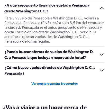
1
¿A qué aeropuerto llegan los vuelos a Pensacola
Y
desde Washington D. C.?
axis
displaying
Para un vuelo de Pensacola a Washington D. C., volarás a
Number
Pensacola. Pensacola (PNS) está a solo 6,5 km del centro de
of
la ciudad. Pensacola es el único aeropuerto de Pensacola y
flights.
opera 1 vuelo de ida desde Washington D. C. por día. 0
Range:
aerolíneas operan vuelos desde Washington D. C. a
0
Pensacola de forma regular.
to
9.
¿Puedo buscar ofertas de vuelos de Washington D.
C. a Pensacola que incluyan reservas de hotel?
¿Cómo busco vuelos directos de Washington D. C. a
Pensacola?
Ver más preguntas frecuentes
¿Vas a viajar a un lugar cerca de