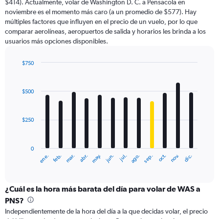
$414). Actualmente, volar de Washington D. C. a Pensacola en
chart
noviembre es el momento más caro (a un promedio de $577). Hay
has
múltiples factores que influyen en el precio de un vuelo, por lo que
1
comparar aerolíneas, aeropuertos de salida y horarios les brinda a los
Y
usuarios más opciones disponibles.
axis
displaying
values.
$750
Range:
Bar
Chart
0
graphic.
chart
with
to
$500
12
900.
bars.
$250
The
chart
has
0
1
ene.
abr.
jul.
oct.
mar.
jun.
sep.
dic.
feb.
may.
ago.
nov.
X
End
of
axis
interactive
displaying
chart
categories.
¿Cuál es la hora más barata del día para volar de WAS a
Range:
PNS?
12
Independientemente de la hora del día a la que decidas volar, el precio
categories.