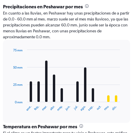
Precipitaciones en Peshawar por mes
En cuanto a las lluvias, en Peshawar hay unas precipitaciones de a partir
de 0.0 - 60.0 mm al mes. marzo suele ser el mes más lluvioso, ya que las
precipitaciones pueden alcanzar 60.0 mm. junio suele ser la época con
menos lluvias en Peshawar, con unas precipitaciones de
aproximadamente 0.0 mm.
75 mm
Bar
Chart
graphic.
chart
with
50 mm
12
bars.
25 mm
The
chart
has
0 mm
1
mar.
jun.
sep.
dic.
ene.
abr.
jul.
oct.
feb.
may.
ago.
nov.
X
End
of
axis
interactive
displaying
chart
categories.
Temperatura en Peshawar por mes
Range: