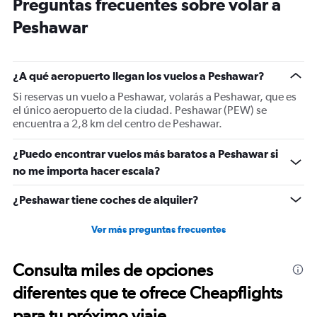
Preguntas frecuentes sobre volar a
14
categories.
Peshawar
The
chart
has
1
¿A qué aeropuerto llegan los vuelos a Peshawar?
Y
Si reservas un vuelo a Peshawar, volarás a Peshawar, que es
axis
el único aeropuerto de la ciudad. Peshawar (PEW) se
displaying
encuentra a 2,8 km del centro de Peshawar.
values.
Range:
0
¿Puedo encontrar vuelos más baratos a Peshawar si
to
no me importa hacer escala?
40.
¿Peshawar tiene coches de alquiler?
Ver más preguntas frecuentes
Consulta miles de opciones
diferentes que te ofrece Cheapflights
para tu próximo viaje