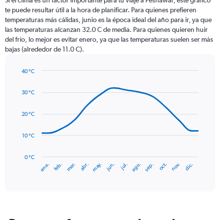
Si el clima es un factor importante para tu viaje a Peshawar, este gráfico
12
te puede resultar útil a la hora de planificar. Para quienes prefieren
categories.
temperaturas más cálidas, junio es la época ideal del año para ir, ya que
The
las temperaturas alcanzan 32.0 C de media. Para quienes quieren huir
chart
del frío, lo mejor es evitar enero, ya que las temperaturas suelen ser más
has
bajas (alrededor de 11.0 C).
1
Y
axis
40 °C
Line
displaying
Chart
graphic.
chart
values.
30 °C
with
Range:
14
0
data
20 °C
to
points.
75.
10 °C
The
chart
has
0 °C
mar.
jun.
sep.
dic.
ene.
abr.
jul.
oct.
feb.
may.
ago.
nov.
1
End
of
X
interactive
axis
chart
displaying
categories.
Range: