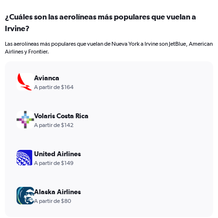
displaying
chart
categories.
¿Cuáles son las aerolíneas más populares que vuelan a
Range:
Irvine?
7
categories.
Las aerolíneas más populares que vuelan de Nueva York a Irvine son JetBlue, American
The
Airlines y Frontier.
chart
has
1
Avianca
Y
A partir de $164
axis
displaying
values.
Volaris Costa Rica
Range:
A partir de $142
0
to
240.
United Airlines
A partir de $149
Alaska Airlines
A partir de $80