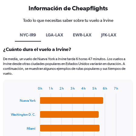
Información de Cheapflights
Todo lo que necesitas saber sobre tu vuelo a Irvine
NYC-IR9
LGA-LAX
EWR-LAX
JFK-LAX
¿Cuánto dura el vuelo a Irvine?
De media, un vuelo de Nueva York a Irvine tarda 6 horas 47 minutos. Los vuelos a
Irvine desde otras ciudades populares en Estados Unidos variarán en duración. A
continuación, se muestran algunos ejemplos de rutas populares y sus tiempos de
vuelo.
0 h
1 h
2 h
3 h
4 h
5 h
6 h
7 h
Bar
Chart
graphic.
chart
Nueva York
with
4
bars.
Washington D. C.
The
Miami
chart
has