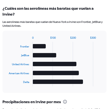
¿Cuáles son las aerolíneas más baratas que vuelan a
Irvine?
Las aerolíneas más baratas que vuelan de Nueva York a Irvine son Frontier, JetBlue y
United Airlines.
0
$100
$200
$300
Bar
Chart
graphic.
chart
Frontier
with
5
JetBlue
bars.
United Airlines
The
chart
American Airlines
has
1
Delta
X
End
of
axis
interactive
displaying
chart
categories.
Precipitaciones en Irvine por mes
Range:
5