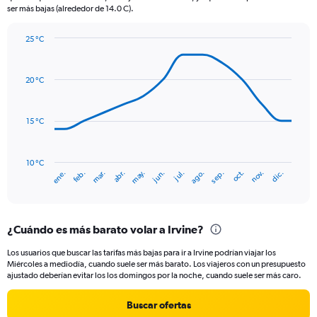
ser más bajas (alrededor de 14.0 C).
has
1
Y
25 °C
axis
Line
Chart
graphic.
displaying
chart
with
values.
20 °C
14
Range:
data
0
points.
to
15 °C
120.
The
chart
has
10 °C
ene.
abr.
jul.
oct.
mar.
jun.
sep.
dic.
feb.
may.
ago.
nov.
1
End
of
X
interactive
axis
chart
displaying
¿Cuándo es más barato volar a Irvine?
categories.
Range:
Los usuarios que buscar las tarifas más bajas para ir a Irvine podrían viajar los
14
Miércoles a mediodía, cuando suele ser más barato. Los viajeros con un presupuesto
categories.
ajustado deberían evitar los los domingos por la noche, cuando suele ser más caro.
The
chart
Buscar ofertas
has