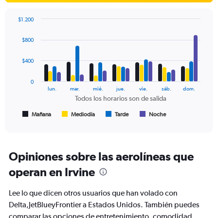
1
Y
$1.200
axis
Bar
Chart
displaying
graphic.
chart
$800
values.
with
Range:
4
data
10
$400
series.
to
25.
0
The
lun.
mar.
mié.
jue.
vie.
sáb.
dom.
chart
Todos los horarios son de salida
has
1
Mañana
Mediodía
Tarde
Noche
End
of
X
interactive
axis
chart
displaying
Todos
Opiniones sobre las aerolíneas que
los
operan en Irvine
horarios
son
de
Lee lo que dicen otros usuarios que han volado con
salida.
Delta,JetBlueyFrontier a Estados Unidos. También puedes
Range:
comparar las opciones de entretenimiento, comodidad,
7