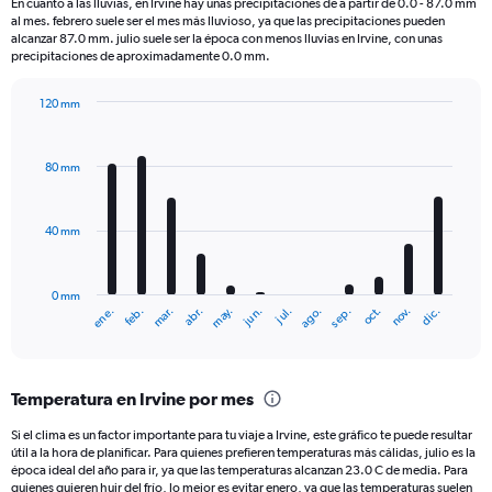
En cuanto a las lluvias, en Irvine hay unas precipitaciones de a partir de 0.0 - 87.0 mm
categories.
al mes. febrero suele ser el mes más lluvioso, ya que las precipitaciones pueden
The
alcanzar 87.0 mm. julio suele ser la época con menos lluvias en Irvine, con unas
chart
precipitaciones de aproximadamente 0.0 mm.
has
1
120 mm
Y
Bar
Chart
axis
graphic.
chart
displaying
with
80 mm
12
values.
bars.
Range:
0
40 mm
The
to
chart
300.
has
0 mm
1
ene.
feb.
mar.
abr.
may.
jun.
jul.
ago.
sep.
oct.
nov.
dic.
X
End
of
axis
interactive
displaying
chart
categories.
Temperatura en Irvine por mes
Range:
12
Si el clima es un factor importante para tu viaje a Irvine, este gráfico te puede resultar
categories.
útil a la hora de planificar. Para quienes prefieren temperaturas más cálidas, julio es la
The
época ideal del año para ir, ya que las temperaturas alcanzan 23.0 C de media. Para
chart
quienes quieren huir del frío, lo mejor es evitar enero, ya que las temperaturas suelen