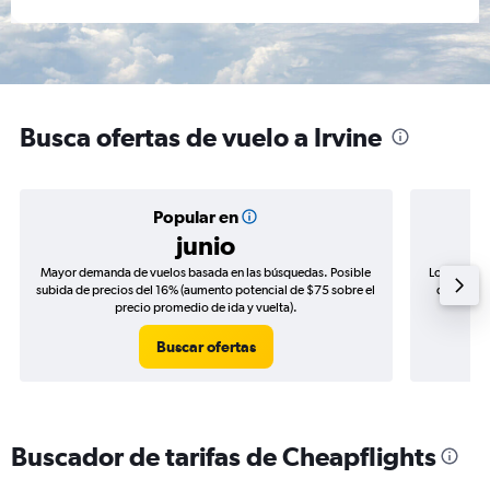
Busca ofertas de vuelo a Irvine
Popular en
junio
Mayor demanda de vuelos basada en las búsquedas. Posible
Los precio
subida de precios del 16% (aumento potencial de $75 sobre el
de precio
precio promedio de ida y vuelta).
Buscar ofertas
Buscador de tarifas de Cheapflights