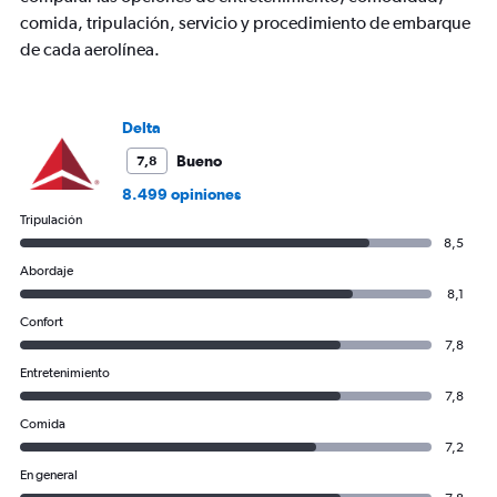
categories.
comida, tripulación, servicio y procedimiento de embarque
The
de cada aerolínea.
chart
has
1
Y
Delta
axis
Bueno
7,8
displaying
values.
8.499 opiniones
Range:
Tripulación
0
8,5
to
1200.
Abordaje
8,1
Confort
7,8
Entretenimiento
7,8
Comida
7,2
En general