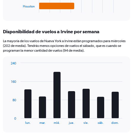
1
Houston
X
End
of
axis
interactive
displaying
chart
categories.
Disponibilidad de vuelos a Irvine por semana
Range:
4
La mayoría de los vuelos de Nueva York a Irvine están programados para miércoles
categories.
(202 de media). Tendrás menos opciones de vuelos el sábado, que es cuando se
The
programan la menor cantidad de vuelos (94 de media).
chart
has
240
1
Bar
Chart
Y
graphic.
chart
axis
with
160
7
displaying
bars.
values.
Range:
The
0
80
chart
to
has
420.
1
0
X
End
lun.
mar.
mié.
jue.
vie.
sáb.
dom.
of
axis
interactive