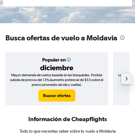
Busca ofertas de vuelo a Moldavia
Popular en
diciembre
Mayor demanda de vuelos basada en las búsquedas. Posible
Los precio
subida de precios del 13% (aumento potencial de $53 sobre el
de precio
precio promedio de ida y vuelta).
Buscar ofertas
Información de Cheapflights
Todo lo que necesitas saber sobre tu vuelo a Moldavia