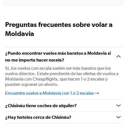
displaying
chart
categories.
Range:
91
Preguntas frecuentes sobre volar a
categories.
The
Moldavia
chart
has
1
Y
¿Puedo encontrar vuelos más baratos a Moldavia si
axis
no me importa hacer escala?
displaying
Sí, los vuelos con escala suelen ser más baratos que los
values.
vuelos directos. Estate pendiente de las ofertas de vuelos a
Range:
Moldavia con Cheapflights, que hacen 1 o 2 escalas y
0
pueden suponer un ahorro.
to
750.
Encuentra vuelos a Moldavia con 1 o 2 escalas
¿Chisináu tiene coches de alquiler?
¿Hay hoteles cerca de Chisináu?