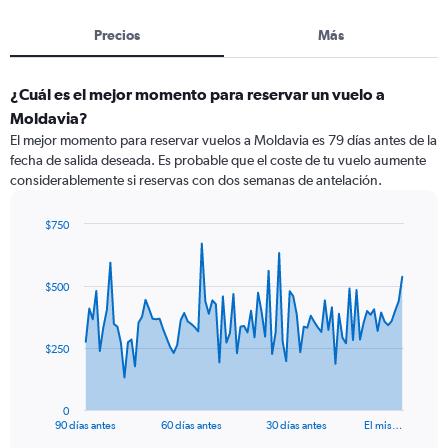
Precios
Más
¿Cuál es el mejor momento para reservar un vuelo a
Moldavia?
El mejor momento para reservar vuelos a Moldavia es 79 días antes de la
fecha de salida deseada. Es probable que el coste de tu vuelo aumente
considerablemente si reservas con dos semanas de antelación.
$750
Chart
Chart
graphic.
with
91
$500
data
points.
The
$250
chart
has
1
0
X
End
90 días antes
60 días antes
30 días antes
El mis…
of
axis
interactive